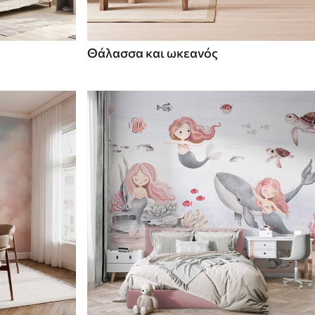
Θάλασσα και ωκεανός