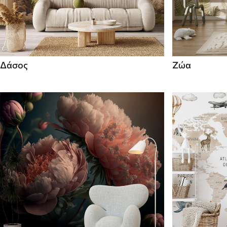
Δάσος
Ζώα