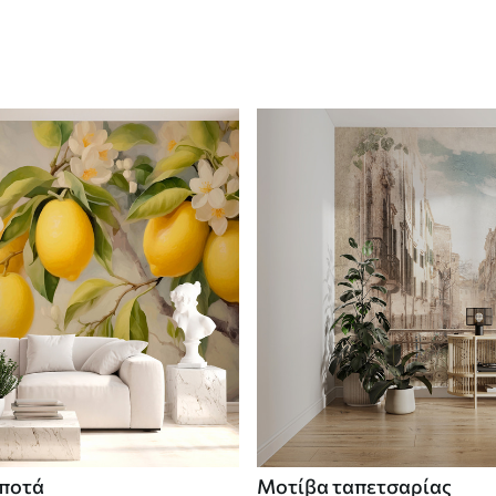
 ποτά
Μοτίβα ταπετσαρίας