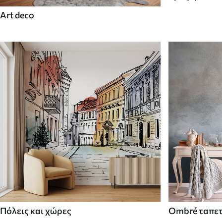
Art deco
Πόλεις και χώρες
Ombré ταπε