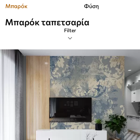
Μπαρόκ
Φύση
Μπαρόκ ταπετσαρία
Filter
Ετικέτες
Μορφή εικόνας
Χρώμα
Smart
Επαναφέρετε τα πάντα