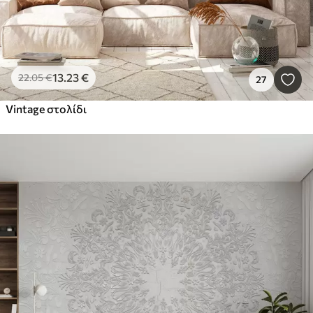
13
.23
€
22
.05
€
27
Vintage στολίδι