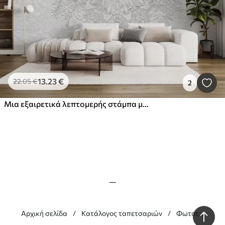
13
.23
€
22
.05
€
2
Μια εξαιρετικά λεπτομερής στάμπα μάνταλα που δημιουργεί ένα όμορφο και λεπτό σχέδιο δαντέλας
__
Αρχική σελίδα
Κατάλογος ταπετσαριών
Φωτοταπετσα