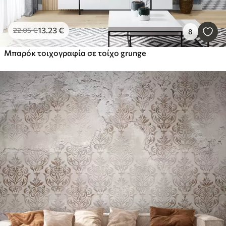
13
.23
€
22
.05
€
8
Μπαρόκ τοιχογραφία σε τοίχο grunge