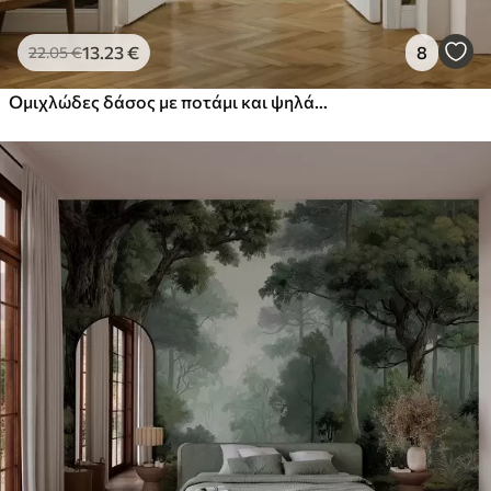
13
.23
€
8
22
.05
€
Ομιχλώδες δάσος με ποτάμι και ψηλά αιωνόβια δέντρα