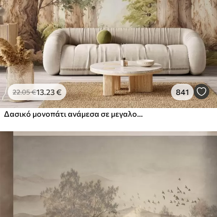
44
.98
26
.99
€
/m²
Πρίμιουμ
56
.67
34
.00
€
/m²
Premium βινύλιο
65
.00
39
.00
€
/m²
13
.23
€
841
22
.05
€
Δασικό μονοπάτι ανάμεσα σε μεγαλοπρεπή δέντρα σε στυλ ακουαρέλας
Peel and Stick
81
.67
49
.00
€
/m²