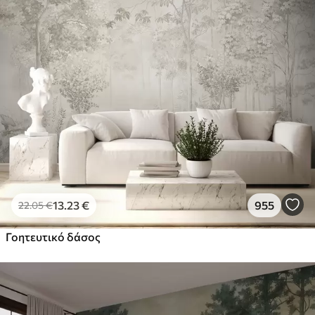
13
.23
€
955
22
.05
€
Γοητευτικό δάσος