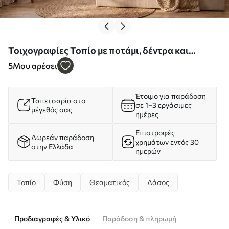
Τοιχογραφίες Τοπίο με ποτάμι, δέντρα και
λόφους στο βάθος Nr. w05696
5
Μου αρέσει
Έτοιμο για παράδοση
Ταπετσαρία στο
σε 1–3 εργάσιμες
μέγεθός σας
ημέρες
Επιστροφές
Δωρεάν παράδοση
χρημάτων εντός 30
στην Ελλάδα
ημερών
Τοπίο
Φύση
Θεαματικός
Δάσος
Προδιαγραφές & Υλικό
Παράδοση & πληρωμή