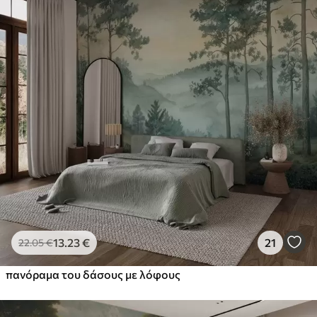
13
.23
€
21
22
.05
€
πανόραμα του δάσους με λόφους