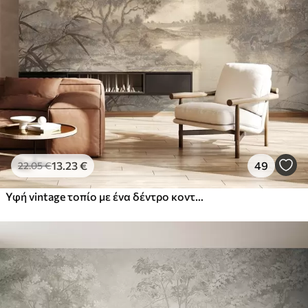
13
.23
€
49
22
.05
€
Υφή vintage τοπίο με ένα δέντρο κοντά σε ποτάμι και ένα συννεφιασμένο ουρανό, φύση τέχνη σε τόνους σέπια