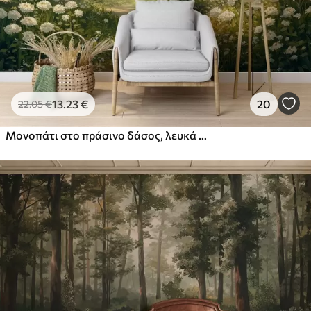
13
.23
€
20
22
.05
€
Μονοπάτι στο πράσινο δάσος, λευκά λουλούδια, φως του ήλιου, ακρυλικό σχέδιο