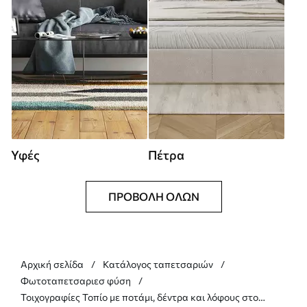
Υφές
Πέτρα
ΠΡΟΒΟΛΉ ΌΛΩΝ
Αρχική σελίδα
Κατάλογος ταπετσαριών
Φωτοταπετσαριεσ φύση
Τοιχογραφίες Τοπίο με ποτάμι, δέντρα και λόφους στο