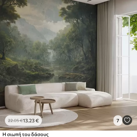
13
.23
€
7
22
.05
€
Η σιωπή του δάσους