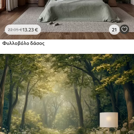
13
.23
€
21
22
.05
€
Φυλλοβόλο δάσος