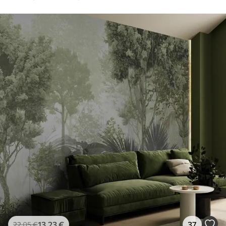
13
.23
€
37
22
.05
€