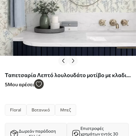
Ταπετσαρία Λεπτό λουλουδάτο μοτίβο με κλαδιά
και λουλούδια Nr. a01159
5
Μου αρέσει
Floral
Βοτανικό
Μπεζ
Επιστροφές
Δωρεάν παράδοση
χρημάτων εντός 30