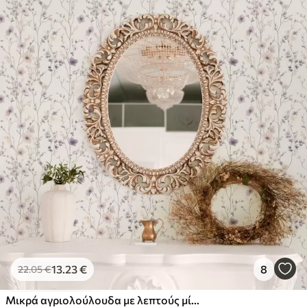
13
.23
€
8
22
.05
€
Μικρά αγριολούλουδα με λεπτούς μίσχους σε ανοιχτό φόντο