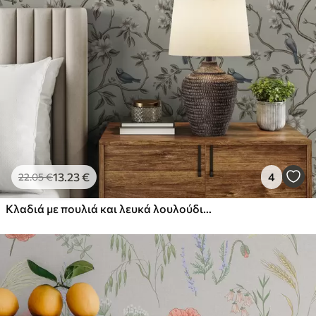
13
.23
€
4
22
.05
€
Κλαδιά με πουλιά και λευκά λουλούδια σε λεπτό φόντο