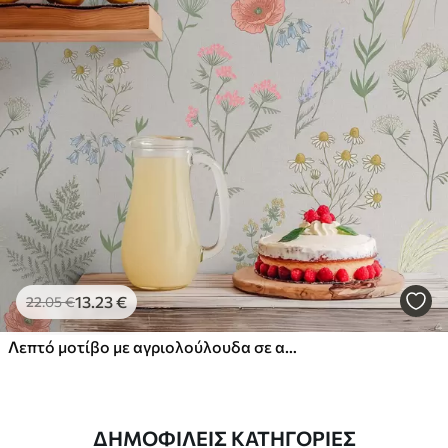
13
.23
€
22
.05
€
Λεπτό μοτίβο με αγριολούλουδα σε ανοιχτόχρωμο φόντο
ΔΗΜΟΦΙΛΕΊΣ ΚΑΤΗΓΟΡΊΕΣ