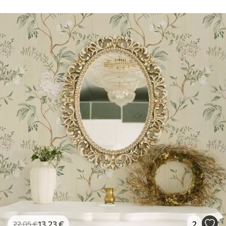
13
.23
€
2
22
.05
€