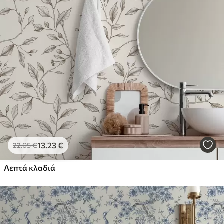
απαλά με ένα μαλακό σφουγγάρι. Οι
ταπετσαρίες με βερνίκι μπορούν να
καθαριστούν με νερό.
Μέθοδος
Απρόσκοπτη εφαρμογή
εφαρμογής
Διαθέσιμα υλικά
Στάνταρ
44
.98
26
.99
€
/m²
13
.23
€
22
.05
€
Πρίμιουμ
Λεπτά κλαδιά
56
.67
34
.00
€
/m²
Premium βινύλιο
65
.00
39
.00
€
/m²