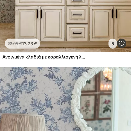
13
.23
€
5
22
.05
€
Ανοιγμένα κλαδιά με κοραλλιογενή λουλούδια, φλοράλ μοτίβο