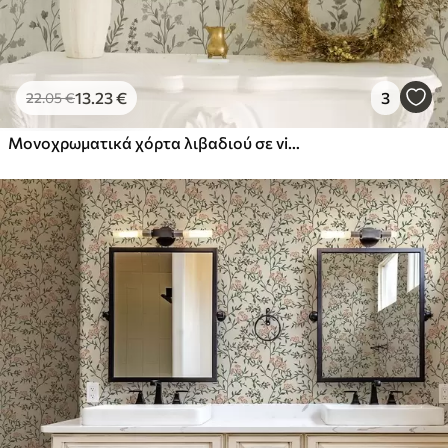
13
.23
€
3
22
.05
€
Μονοχρωματικά χόρτα λιβαδιού σε vintage στυλ