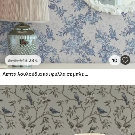
13
.23
€
10
22
.05
€
Λεπτά λουλούδια και φύλλα σε μπλε και μπλε χρώματα σε ανοιχτό φόντο