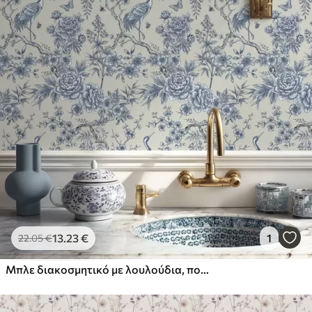
13
.23
€
1
22
.05
€
Μπλε διακοσμητικό με λουλούδια, πουλί και κλαδιά