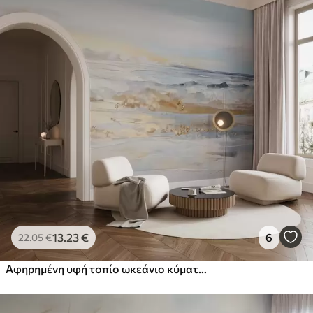
13
.23
€
6
22
.05
€
Αφηρημένη υφή τοπίο ωκεάνιο κύματα συντριβή σε μια αμμώδη παραλία, μαλακό παστέλ χρώματα, μπλε ουρανό με ελαφριά σύννεφα