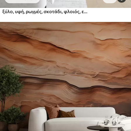
ξύλο, υφή, ρωγμές, σκοτάδι, φλοιός, επιφάνεια