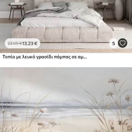
13
.23
€
5
22
.05
€
Τοπίο με λευκό γρασίδι πάμπας σε αμμόλοφο, με γαλάζιο ωκεανό στο φόντο, απαλό, μινιμαλιστικό στυλ