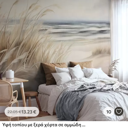
13
.23
€
10
22
.05
€
Υφή τοπίου με ξερά χόρτα σε αμμώδη παραλία, με τον ωκεανό και τον ουρανό στο βάθος