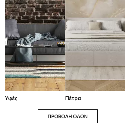
Υφές
Πέτρα
ΠΡΟΒΟΛΉ ΌΛΩΝ