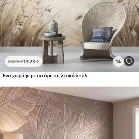
13
.23
€
14
22
.05
€
Ένα χωράφι με σιτάρι και λευκά λουλούδια σε πρώτο πλάνο, μια παραλία και ο ωκεανός στο φόντο, ουδέτερα παστέλ απαλά χρώματα