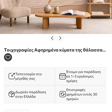
Τοιχογραφίες Αφηρημένα κύματα της θάλασσας
σε παστέλ αποχρώσεις Nr. w05697
Έτοιμο για παράδοση
Ταπετσαρία στο
σε 1–3 εργάσιμες
μέγεθός σας
ημέρες
Επιστροφές
Δωρεάν παράδοση
χρημάτων εντός 30
στην Ελλάδα
ημερών