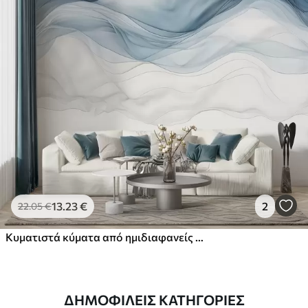
13
.23
€
2
22
.05
€
Κυματιστά κύματα από ημιδιαφανείς υφές σε αποχρώσεις του σκούρου μπλε , του γαλάζιου και του λευκού σε ανοιχτό φόντο
ΔΗΜΟΦΙΛΕΊΣ ΚΑΤΗΓΟΡΊΕΣ