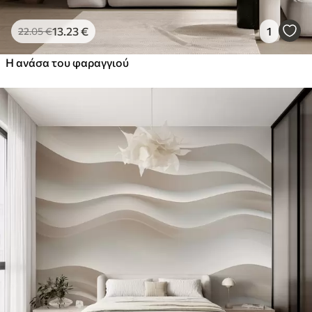
13
.23
€
1
22
.05
€
Η ανάσα του φαραγγιού