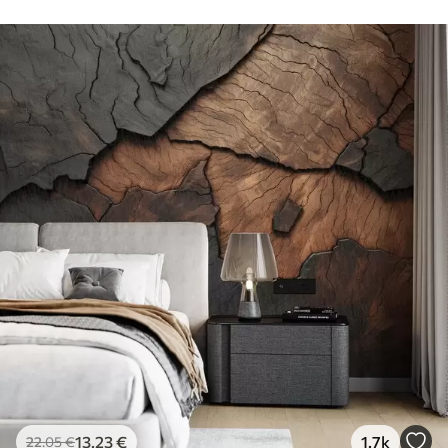
13
.23
€
1.7k
22
.05
€