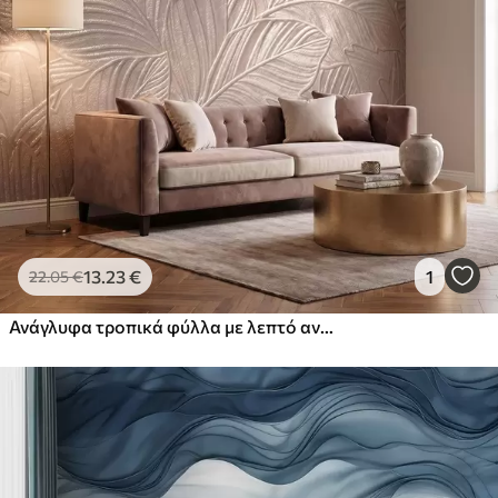
13
.23
€
1
22
.05
€
Ανάγλυφα τροπικά φύλλα με λεπτό ανάγλυφο σε ζεστούς μπεζ τόνους