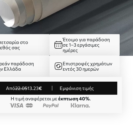
Έτοιμο για παράδοση
πετσαρία στο
σε 1–3 εργάσιμες
γεθός σας
ημέρες
ρεάν παράδοση
Επιστροφές χρημάτων
ην Ελλάδα
εντός 30 ημερών
από
22
.05
13
.23
€
Εμφάνιση τιμής
Η τιμή αναφέρεται με
έκπτωση 40%
.