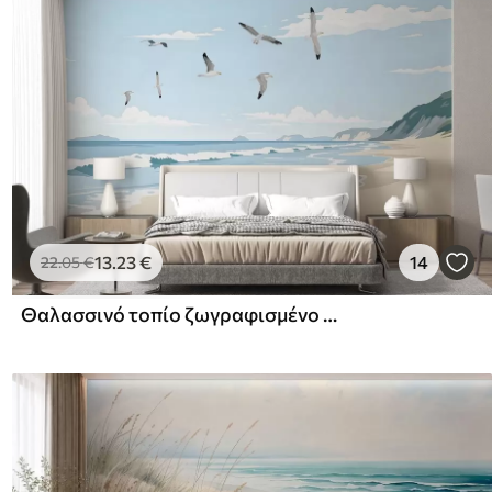
13
.23
€
14
22
.05
€
Θαλασσινό τοπίο ζωγραφισμένο με λαδομπογιά