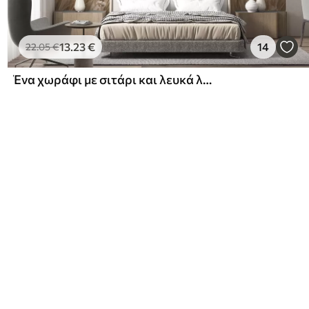
13
.23
€
14
22
.05
€
Ένα χωράφι με σιτάρι και λευκά λουλούδια σε πρώτο πλάνο, μια παραλία και ο ωκεανός στο φόντο, ουδέτερα παστέλ απαλά χρώματα