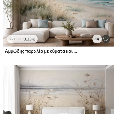
13
.23
€
14
22
.05
€
Αμμώδης παραλία με κύματα και αμμόλοφους