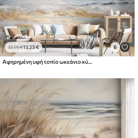
13
.23
€
6
22
.05
€
Αφηρημένη υφή τοπίο ωκεάνιο κύματα συντριβή σε μια αμμώδη παραλία, μαλακό παστέλ χρώματα, μπλε ουρανό με ελαφριά σύννεφα