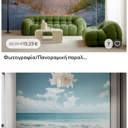
13
.23
€
7
22
.05
€
Φωτογραφία/Πανοραμική παραλία Dunes με ηλιοβασίλεμα