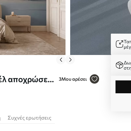
Τα
μέ
Δω
στ
έλ αποχρώσεις
3
Μου αρέσει
στο νερό Nr.
ή
Συχνές ερωτήσεις