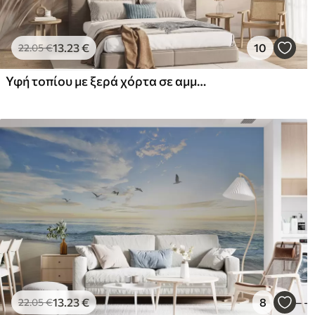
13
.23
€
10
22
.05
€
Υφή τοπίου με ξερά χόρτα σε αμμώδη παραλία, με τον ωκεανό και τον ουρανό στο βάθος
13
.23
€
8
22
.05
€