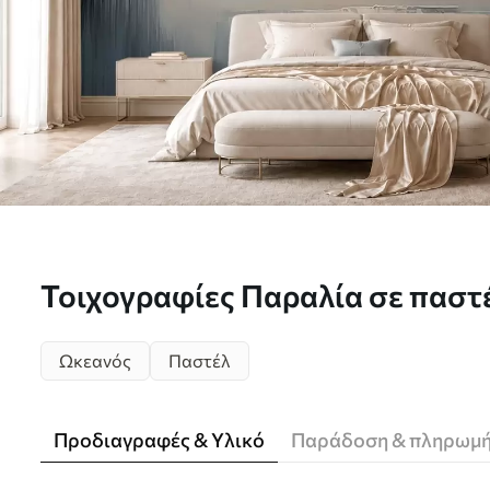
Τοιχογραφίες Παραλία σε παστ
με σύννεφα και αντανακλάσεις 
Ωκεανός
Παστέλ
w05687
Προδιαγραφές & Υλικό
Παράδοση & πληρωμ