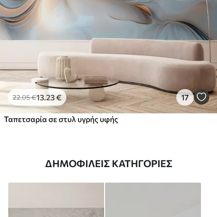
13
.23
€
17
22
.05
€
Ταπετσαρία σε στυλ υγρής υφής
ΔΗΜΟΦΙΛΕΊΣ ΚΑΤΗΓΟΡΊΕΣ