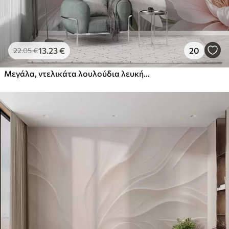
13
.23
€
20
22
.05
€
Μεγάλα, ντελικάτα λουλούδια λευκής και ροζ παιώνιας με μαλακά, χνουδωτά πέταλα σε θολό γκρι φόντο