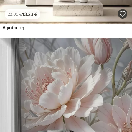
13
.23
€
22
.05
€
Αφαίρεση