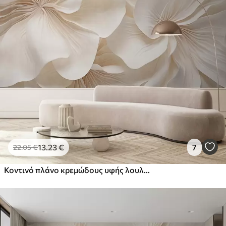
13
.23
€
7
22
.05
€
Κοντινό πλάνο κρεμώδους υφής λουλουδιών με λεπτά, ρέοντα πέταλα, που δημιουργούν μια απαλή, κομψή και υφή ανθοσύνθεση