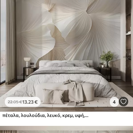
13
.23
€
4
22
.05
€
πέταλα, λουλούδια, λευκό, κρεμ, υφή, τρυφερότητα, διακοσμητικά