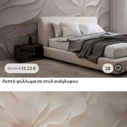
13
.23
€
28
22
.05
€
Λεπτό φύλλωμα σε στυλ ανάγλυφου