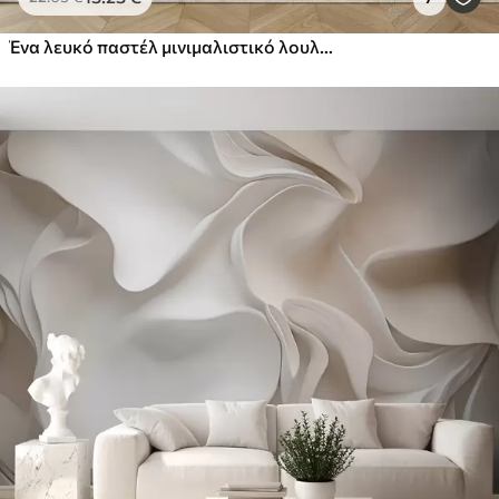
Ένα λευκό παστέλ μινιμαλιστικό λουλούδι με μαλακά πέταλα, ελαφρύ και αέρινο, σε λευκό φόντο