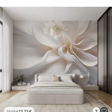
13
.23
€
7
22
.05
€