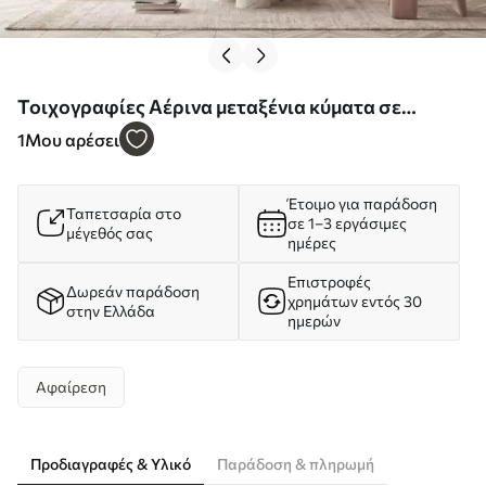
Τοιχογραφίες Αέρινα μεταξένια κύματα σε
απαλές αποχρώσεις του ροζ Nr. w09858
1
Μου αρέσει
Έτοιμο για παράδοση
Ταπετσαρία στο
σε 1–3 εργάσιμες
μέγεθός σας
ημέρες
Επιστροφές
Δωρεάν παράδοση
χρημάτων εντός 30
στην Ελλάδα
ημερών
Αφαίρεση
Προδιαγραφές & Υλικό
Παράδοση & πληρωμή