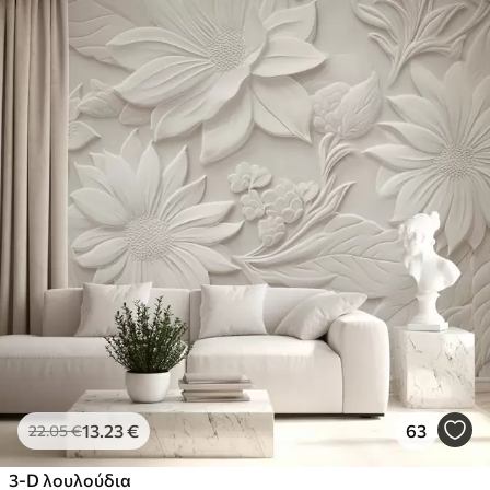
13
.23
€
63
22
.05
€
3-D λουλούδια