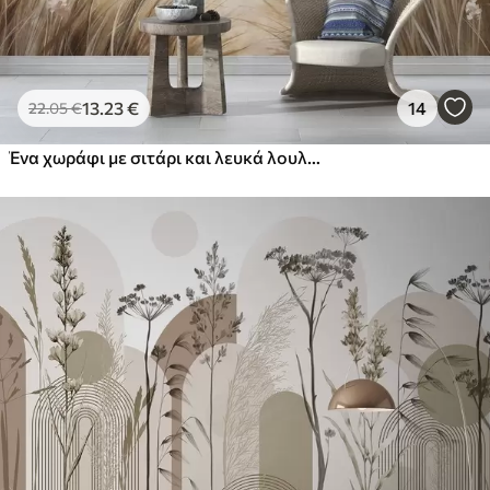
13
.23
€
14
22
.05
€
Ένα χωράφι με σιτάρι και λευκά λουλούδια σε πρώτο πλάνο, μια παραλία και ο ωκεανός στο φόντο, ουδέτερα παστέλ απαλά χρώματα