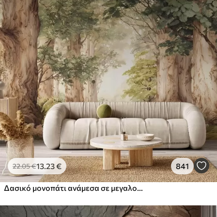
13
.23
€
841
22
.05
€
Δασικό μονοπάτι ανάμεσα σε μεγαλοπρεπή δέντρα σε στυλ ακουαρέλας