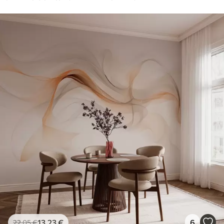
13
.23
€
6
22
.05
€