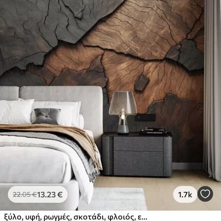
13
.23
€
1.7k
22
.05
€
ξύλο, υφή, ρωγμές, σκοτάδι, φλοιός, επιφάνεια