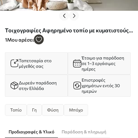
Τοιχογραφίες Αφηρημένο τοπίο με κυματιστούς
λόφους σε αποχρώσεις του καφέ και του μπεζ,
1
Μου αρέσει
έργο τέχνης με υφή Nr. w09617
Έτοιμο για παράδοση
Ταπετσαρία στο
σε 1–3 εργάσιμες
μέγεθός σας
ημέρες
Επιστροφές
Δωρεάν παράδοση
χρημάτων εντός 30
στην Ελλάδα
ημερών
Τοπίο
Γη
Φύση
Μπόχο
Προδιαγραφές & Υλικό
Παράδοση & πληρωμή