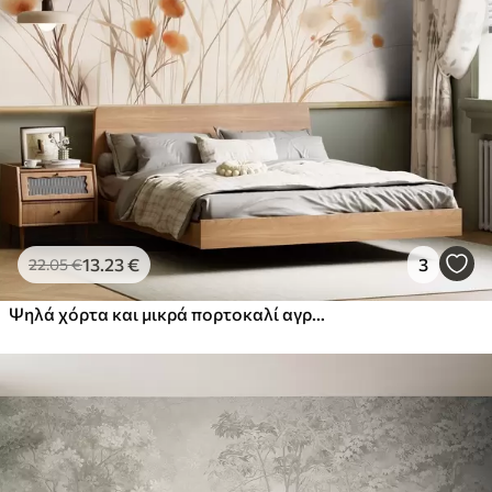
13
.23
€
3
22
.05
€
Ψηλά χόρτα και μικρά πορτοκαλί αγριολούλουδα σε απαλό φόντο, με υφή σε στυλ μποέμ