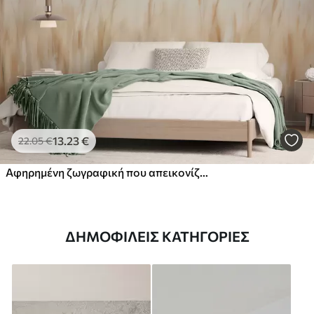
13
.23
€
22
.05
€
Αφηρημένη ζωγραφική που απεικονίζει ξερά χόρτα
ΔΗΜΟΦΙΛΕΊΣ ΚΑΤΗΓΟΡΊΕΣ