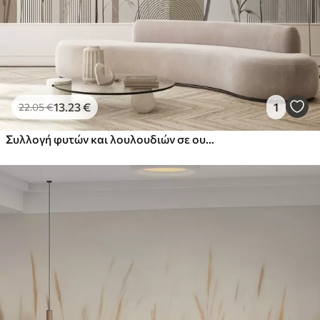
13
.23
€
1
22
.05
€
Συλλογή φυτών και λουλουδιών σε ουδέτερους τόνους σε αφηρημένο φόντο αψίδας σε απαλές μπεζ και καφέ αποχρώσεις