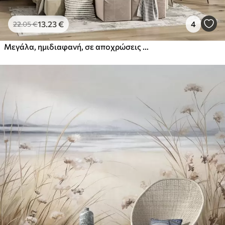
13
.23
€
4
22
.05
€
Μεγάλα, ημιδιαφανή, σε αποχρώσεις του σέπια άνθη με λεπτεπίλεπτα πέταλα, φτερωτά φύλλα και μικρότερα άνθη