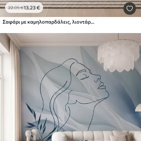
13
.23
€
22
.05
€
Σαφάρι με καμηλοπαρδάλεις, λιοντάρια, ζέβρες και τροπικά δέντρα