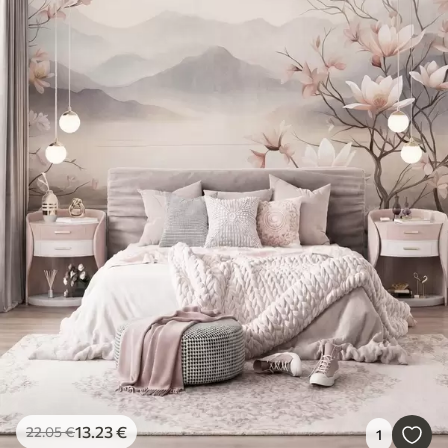
13
.23
€
22
.05
€
1