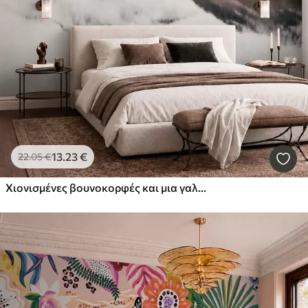
13
.23
€
22
.05
€
Χιονισμένες βουνοκορφές και μια γαλήνια λίμνη με αντανάκλαση που μοιάζει με καθρέφτη