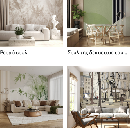
Ρετρό στυλ
Στυλ της δεκαετίας του
70