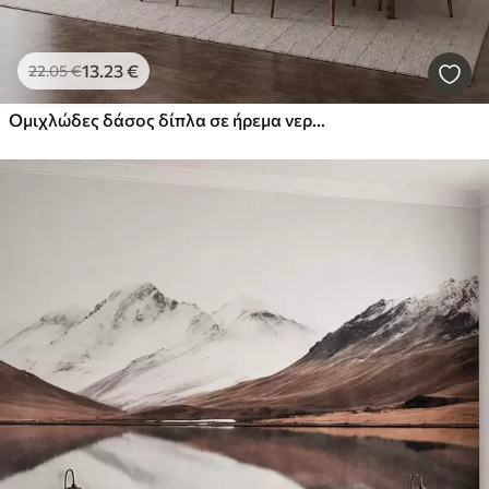
13
.23
€
22
.05
€
Ομιχλώδες δάσος δίπλα σε ήρεμα νερά, σε απαλές φυσικές παστέλ αποχρώσεις