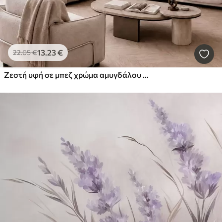
13
.23
€
22
.05
€
Ζεστή υφή σε μπεζ χρώμα αμυγδάλου με απαλές, φυσικές χρωματικές μεταβάσεις