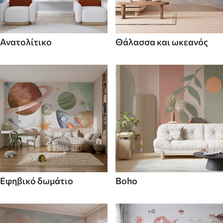
Ανατολίτικο
Θάλασσα και ωκεανός
Εφηβικό δωμάτιο
Boho