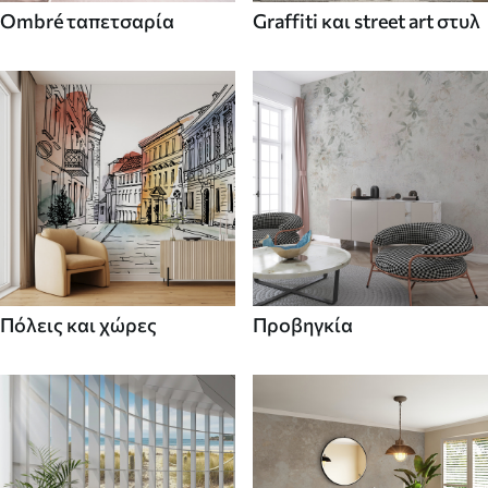
Ombré ταπετσαρία
Graffiti και street art στυλ
Πόλεις και χώρες
Προβηγκία