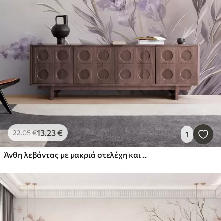
13
.23
€
22
.05
€
1
Άνθη λεβάντας με μακριά στελέχη και φύλλα, έργο τέχνης με απαλή παστέλ υφή