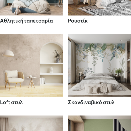
Αθλητική ταπετσαρία
Ρουστίκ
Loft στυλ
Σκανδιναβικό στυλ