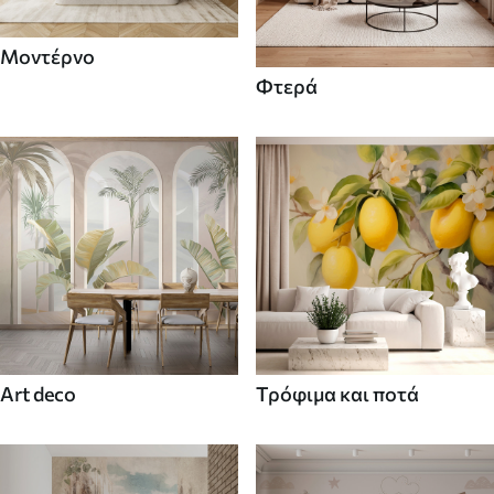
Μοντέρνο
Φτερά
Art deco
Τρόφιμα και ποτά