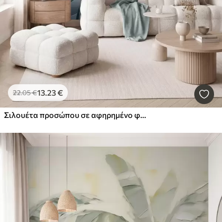
13
.23
€
22
.05
€
Σιλουέτα προσώπου σε αφηρημένο φόντο