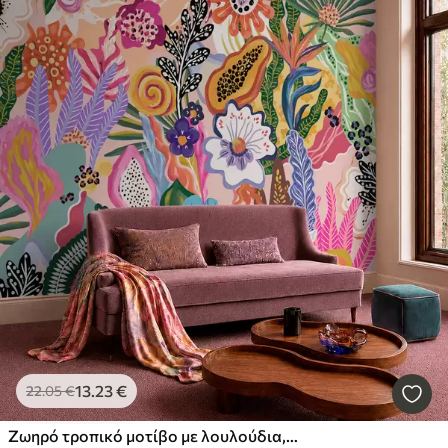
13
.23
€
22
.05
€
Ζωηρό τροπικό μοτίβο με λουλούδια, φύλλα και πολύχρωμα φρούτα