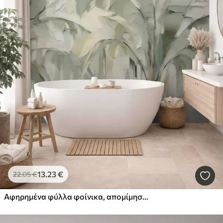
13
.23
€
22
.05
€
Αφηρημένα φύλλα φοίνικα, απομίμηση ζωγραφικής