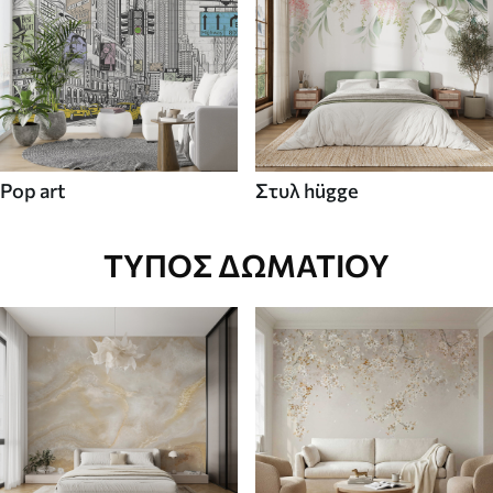
Pop art
Στυλ hügge
ΤΎΠΟΣ ΔΩΜΑΤΊΟΥ