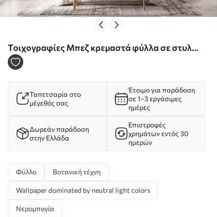
Τοιχογραφίες Μπεζ κρεμαστά φύλλα σε στυλ
ακουαρέλας Nr. w09923
Έτοιμο για παράδοση
Ταπετσαρία στο
σε 1–3 εργάσιμες
μέγεθός σας
ημέρες
Επιστροφές
Δωρεάν παράδοση
χρημάτων εντός 30
στην Ελλάδα
ημερών
Φύλλο
Βοτανική τέχνη
Wallpaper dominated by neutral light colors
Νερομπογία