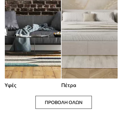
Υφές
Πέτρα
ΠΡΟΒΟΛΉ ΌΛΩΝ