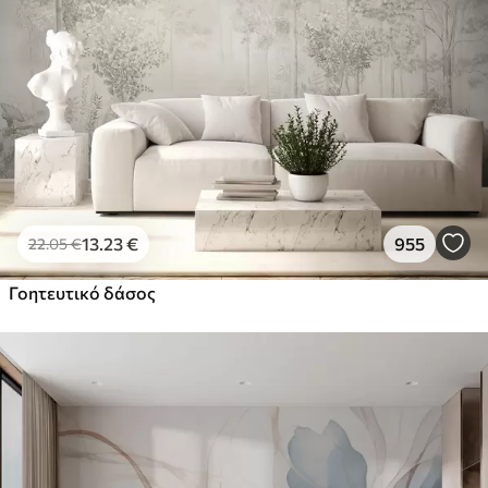
13
.23
€
955
22
.05
€
Γοητευτικό δάσος