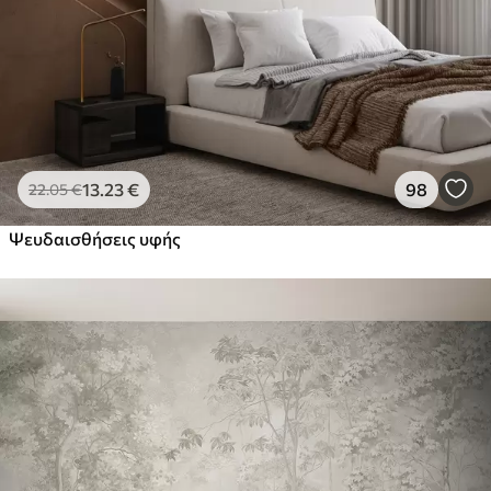
13
.23
€
98
22
.05
€
Ψευδαισθήσεις υφής