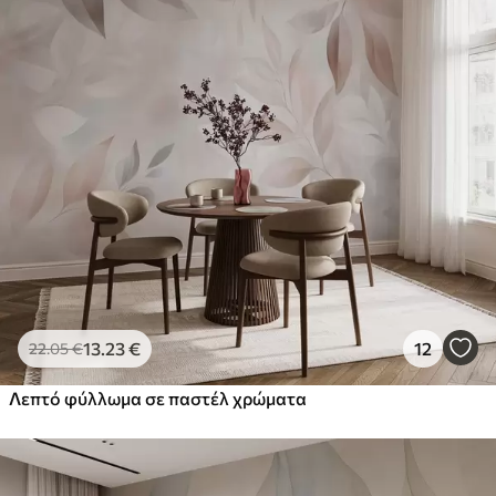
13
.23
€
12
22
.05
€
Λεπτό φύλλωμα σε παστέλ χρώματα