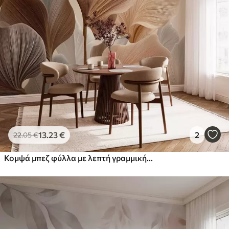
Στάνταρ
44
.98
26
.99
€
/m²
Πρίμιουμ
56
.67
34
.00
€
/m²
Premium βινύλιο
65
.00
39
.00
€
/m²
13
.23
€
2
22
.05
€
Κομψά μπεζ φύλλα με λεπτή γραμμική υφή
Peel and Stick
81
.67
49
.00
€
/m²