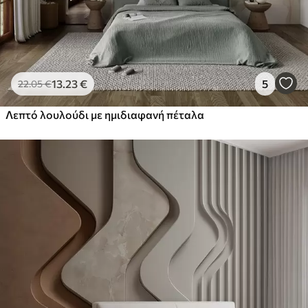
13
.23
€
5
22
.05
€
Λεπτό λουλούδι με ημιδιαφανή πέταλα