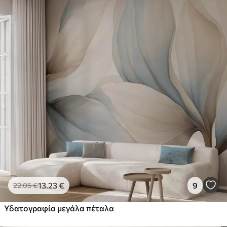
13
.23
€
9
22
.05
€
Υδατογραφία μεγάλα πέταλα