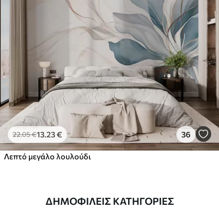
13
.23
€
36
22
.05
€
Λεπτό μεγάλο λουλούδι
ΔΗΜΟΦΙΛΕΊΣ ΚΑΤΗΓΟΡΊΕΣ