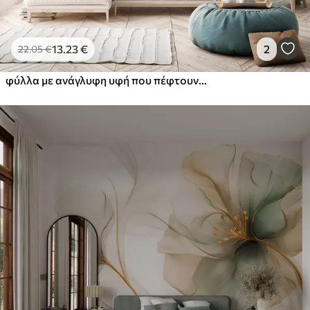
13
.23
€
2
22
.05
€
φύλλα με ανάγλυφη υφή που πέφτουν σε καταρράκτη, με λουλούδια σε αποχρώσεις του τυρκουάζ και του μπεζ