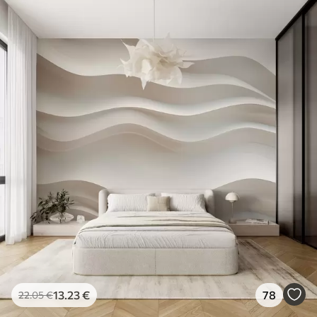
13
.23
€
78
22
.05
€