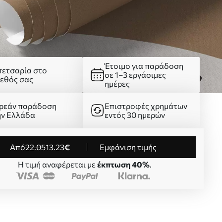
Έτοιμο για παράδοση
πετσαρία στο
σε 1–3 εργάσιμες
γεθός σας
ημέρες
ρεάν παράδοση
Επιστροφές χρημάτων
ην Ελλάδα
εντός 30 ημερών
από
22
.05
13
.23
€
Εμφάνιση τιμής
Η τιμή αναφέρεται με
έκπτωση 40%
.