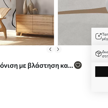
Τα
μέ
Δω
στ
όνιση με βλάστηση και
. w05776