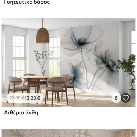
Γοητευτικό δάσος
l and Stick
67
49
.00
€
/m²
13
.23
€
6
22
.05
€
Αιθέρια άνθη