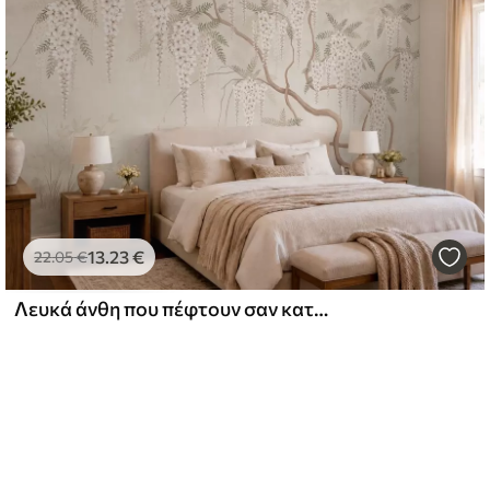
13
.23
€
22
.05
€
Λευκά άνθη που πέφτουν σαν καταρράκτης πάνω από τα ήρεμα νερά