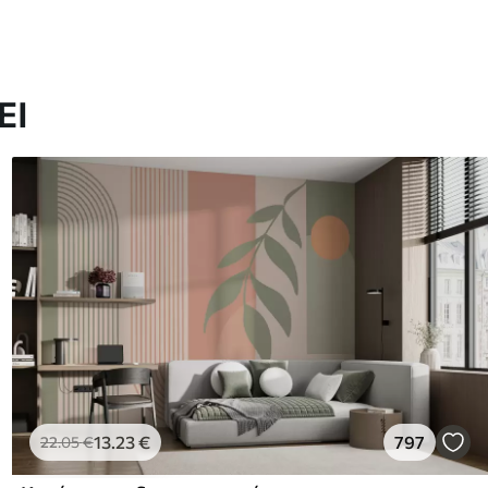
ΕΙ
13
.23
€
797
22
.05
€