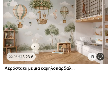
13
.23
€
13
22
.05
€
Αερόστατα με μια καμηλοπάρδαλη, ένα καγκουρό, μια αρκούδα και άλλα ζώα ανάμεσα στα σύννεφα και τα δέντρα