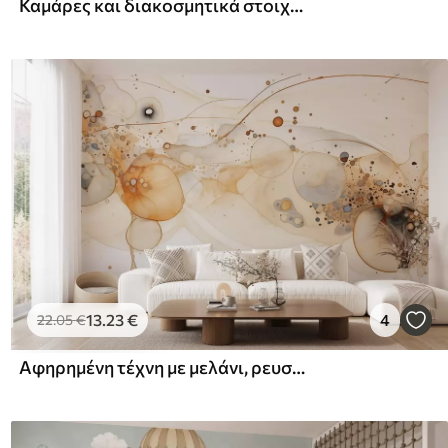
Καμάρες και διακοσμητικά στοιχεία σε στυλ boho
13
.23
€
4
22
.05
€
Αφηρημένη τέχνη με μελάνι, ρευστό στυλ, μπεζ χρωματική παλέτα