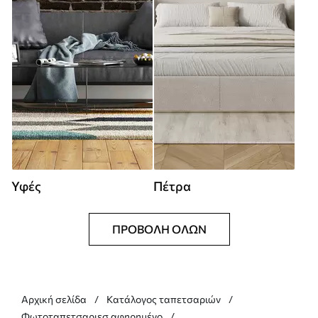
Υφές
Πέτρα
ΠΡΟΒΟΛΉ ΌΛΩΝ
Αρχική σελίδα
Κατάλογος ταπετσαριών
Φωτοταπετσαριεσ αφηρημένο