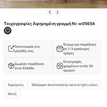
Τοιχογραφίες Αφηρημένη γραμμή Nr. w05654
Έτοιμο για παράδοση
Ταπετσαρία στο
σε 1–3 εργάσιμες
μέγεθός σας
ημέρες
Επιστροφές
Δωρεάν παράδοση
χρημάτων εντός 30
στην Ελλάδα
ημερών
Αφαίρεση
Wallpaper dominated by neutral light colors
Μπεζ