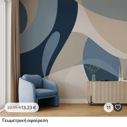
13
.23
€
11
22
.05
€
Γεωμετρική αφαίρεση