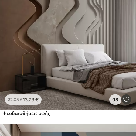
13
.23
€
98
22
.05
€
Ψευδαισθήσεις υφής