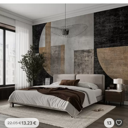
13
.23
€
13
22
.05
€