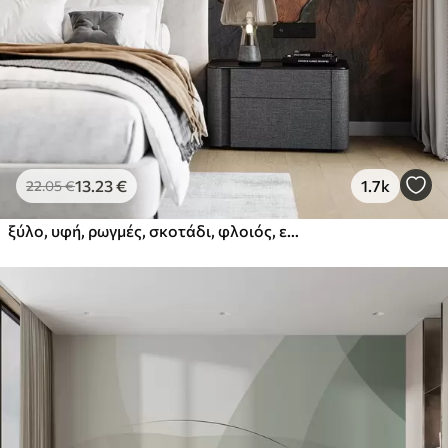
13
.23
€
1.7k
22
.05
€
ξύλο, υφή, ρωγμές, σκοτάδι, φλοιός, επιφάνεια