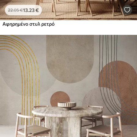
13
.23
€
22
.05
€
Αφηρημένο στυλ ρετρό