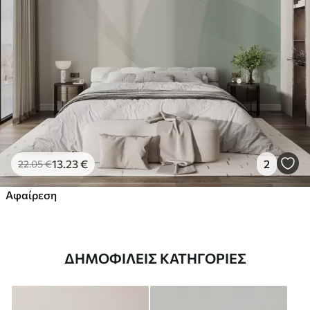
13
.23
€
2
22
.05
€
Αφαίρεση
ΔΗΜΟΦΙΛΕΊΣ ΚΑΤΗΓΟΡΊΕΣ