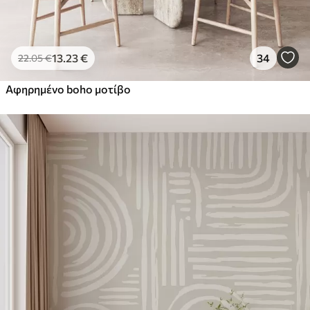
13
.23
€
34
22
.05
€
Αφηρημένο boho μοτίβο