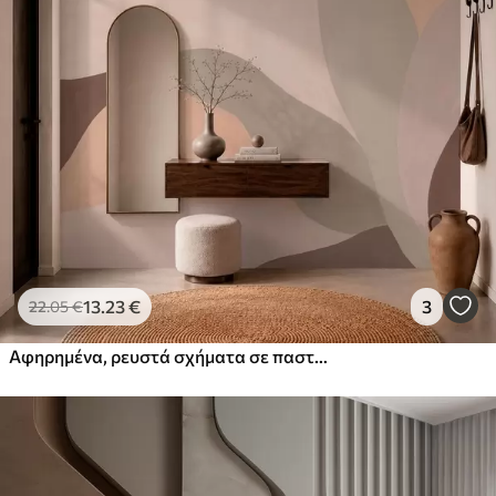
13
.23
€
3
22
.05
€
Αφηρημένα, ρευστά σχήματα σε παστέλ αποχρώσεις