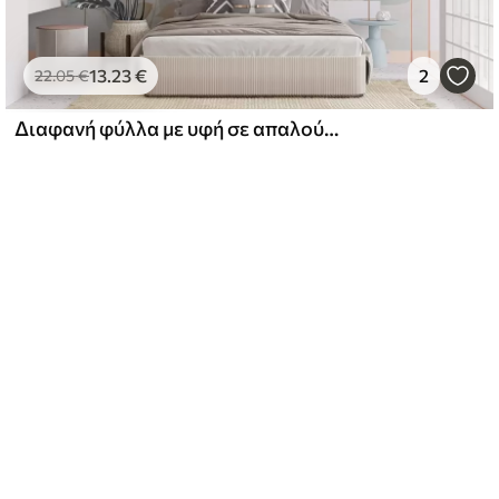
13
.23
€
2
22
.05
€
Διαφανή φύλλα με υφή σε απαλούς τόνους του μπεζ και του τυρκουάζ, με λεπτούς μίσχους σε απαλό, ανοιχτόχρωμο φόντο