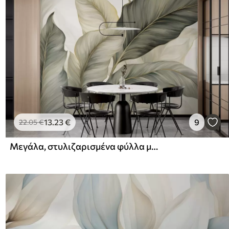
13
.23
€
9
22
.05
€
Μεγάλα, στυλιζαρισμένα φύλλα με λεπτομερείς φλέβες σε διάφορες αποχρώσεις του πράσινου, του κρεμ και του μπεζ