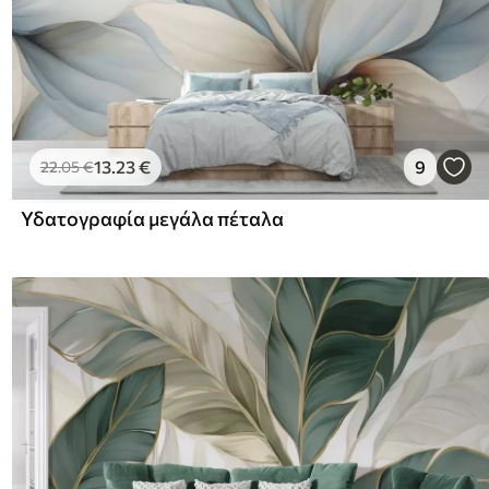
13
.23
€
9
22
.05
€
Υδατογραφία μεγάλα πέταλα