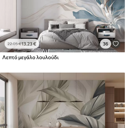
13
.23
€
36
22
.05
€
Λεπτό μεγάλο λουλούδι