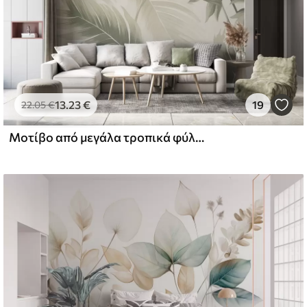
13
.23
€
19
22
.05
€
Μοτίβο από μεγάλα τροπικά φύλλα σε απαλές πράσινες και μπεζ αποχρώσεις, με απαλές διαβαθμίσεις και λεπτές λεπτομέρειες υφής