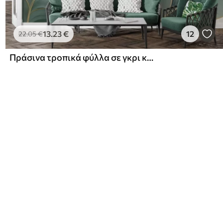
13
.23
€
12
22
.05
€
Πράσινα τροπικά φύλλα σε γκρι και λευκό φόντο