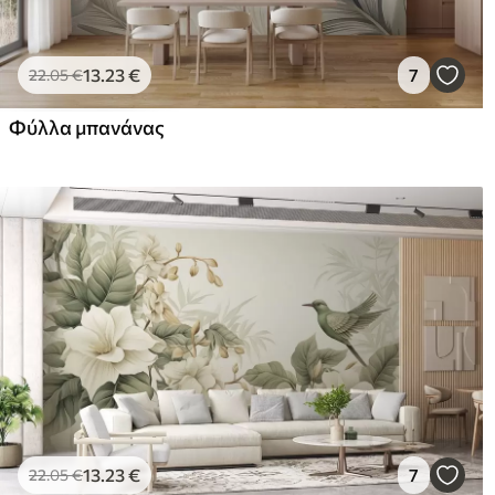
13
.23
€
7
22
.05
€
Φύλλα μπανάνας
13
.23
€
7
22
.05
€