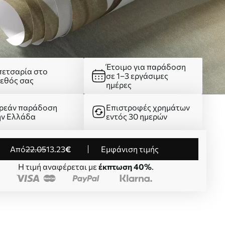
Έτοιμο για παράδοση
πετσαρία στο
σε 1–3 εργάσιμες
γεθός σας
ημέρες
ρεάν παράδοση
Επιστροφές χρημάτων
ην Ελλάδα
εντός 30 ημερών
από
22
.05
13
.23
€
Εμφάνιση τιμής
Η τιμή αναφέρεται με
έκπτωση 40%
.