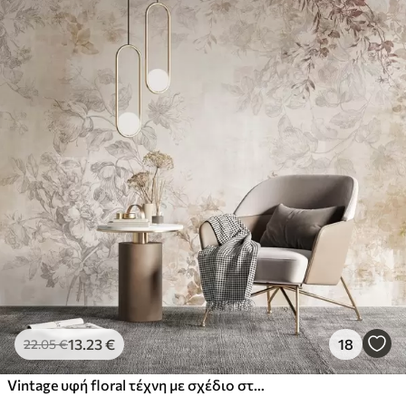
13
.23
€
18
22
.05
€
Vintage υφή floral τέχνη με σχέδιο στυλ λεπτεπίλεπτα λουλούδια κήπου και φύλλα εικονογραφήσεις, απαλό παστέλ μπεζ και σέπια τόνους