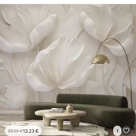
13
.23
€
1
22
.05
€