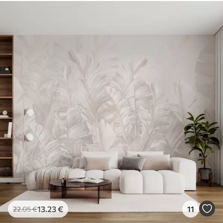
ταπετσαρίες με βερνίκι μπορούν να
καθαριστούν με νερό.
Μέθοδος
Απρόσκοπτη εφαρμογή
εφαρμογής
Διαθέσιμα υλικά
Στάνταρ
44
.98
26
.99
€
/m²
Πρίμιουμ
56
.67
34
.00
€
/m²
Premium βινύλιο
65
.00
39
.00
€
/m²
13
.23
€
11
22
.05
€