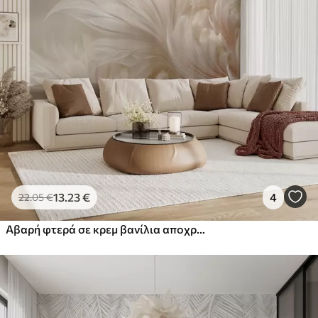
13
.23
€
4
22
.05
€
Αβαρή φτερά σε κρεμ βανίλια αποχρώσεις