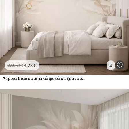
13
.23
€
4
22
.05
€
Αέρινα διακοσμητικά φυτά σε ζεστούς κρεμώδεις τόνους