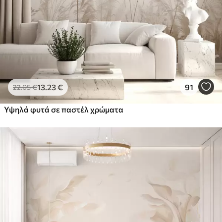
13
.23
€
91
22
.05
€
Υψηλά φυτά σε παστέλ χρώματα