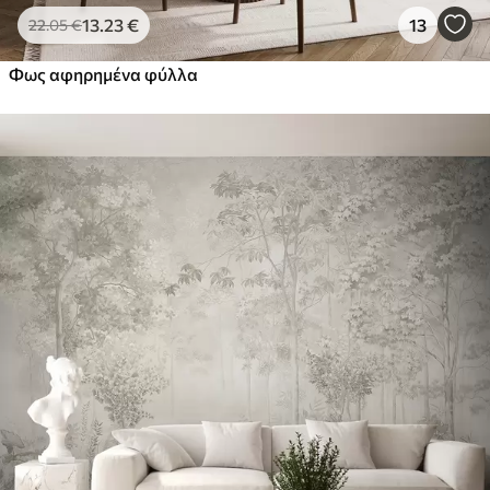
13
.23
€
13
22
.05
€
Φως αφηρημένα φύλλα