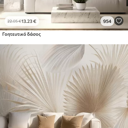
13
.23
€
954
22
.05
€
Γοητευτικό δάσος