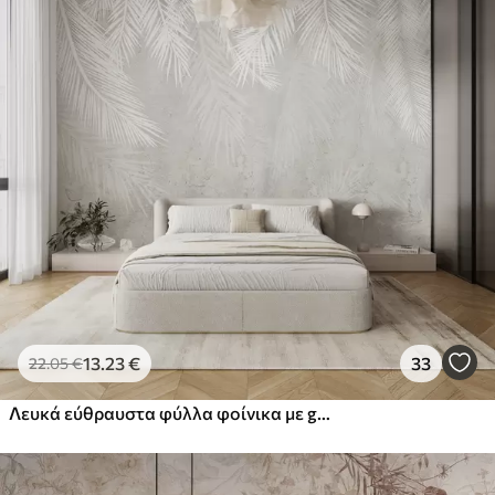
13
.23
€
33
22
.05
€
Λευκά εύθραυστα φύλλα φοίνικα με grunge υφή