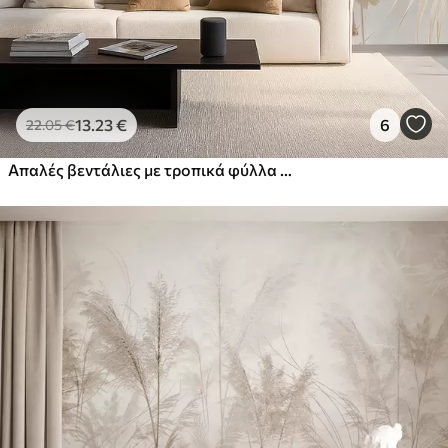
13
.23
€
6
22
.05
€
Απαλές βεντάλιες με τροπικά φύλλα σε ανοιχτό μπεζ και γαλαζωπές αποχρώσεις