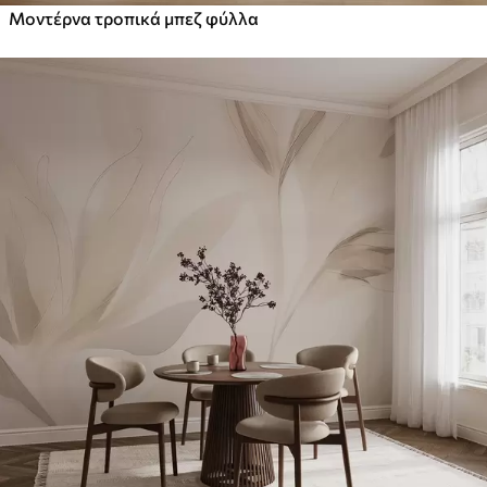
Μοντέρνα τροπικά μπεζ φύλλα
Peel and Stick
81
.67
49
.00
€
/m²