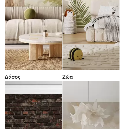
Δάσος
Ζώα