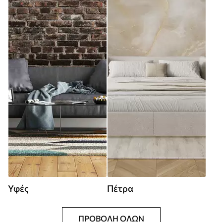
Υφές
Πέτρα
ΠΡΟΒΟΛΉ ΌΛΩΝ