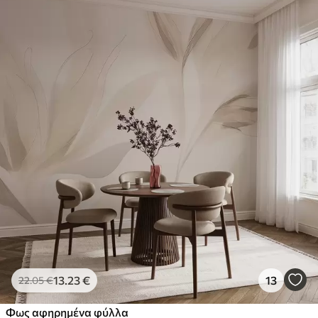
13
.23
€
13
22
.05
€
Φως αφηρημένα φύλλα