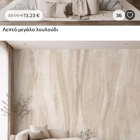
13
.23
€
36
22
.05
€
Λεπτό μεγάλο λουλούδι