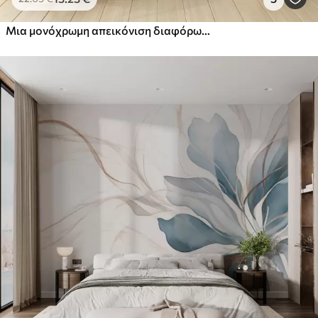
Μια μονόχρωμη απεικόνιση διαφόρων μπεζ φυτών και στίχων με λεπτές, αραχνοΰφαντες γραμμές και υφές