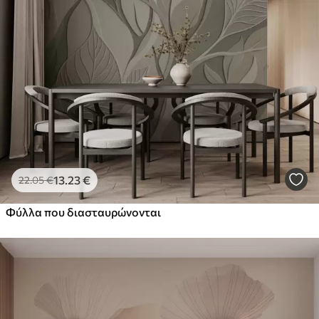
13
.23
€
22
.05
€
Φύλλα που διασταυρώνονται