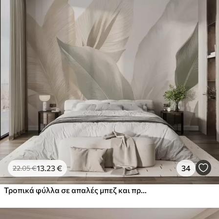
εφαρμογής
Διαθέσιμα υλικά
Στάνταρ
44
.98
26
.99
€
/m²
Πρίμιουμ
56
.67
34
.00
€
/m²
Premium βινύλιο
65
.00
39
.00
€
/m²
13
.23
€
34
22
.05
€
Τροπικά φύλλα σε απαλές μπεζ και πράσινες αποχρώσεις, με εφέ ακουαρέλας και απαλές μεταβάσεις χρωμάτων
Peel and Stick
81
.67
49
.00
€
/m²