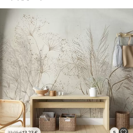
13
.23
€
5
22
.05
€