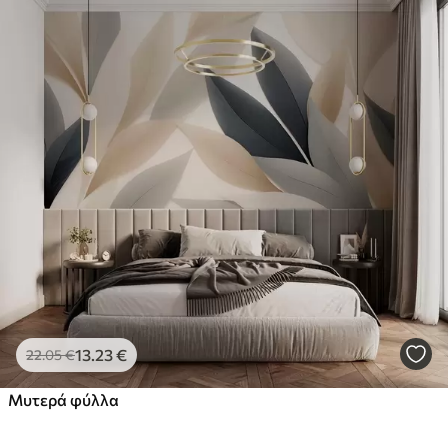
13
.23
€
22
.05
€
Μυτερά φύλλα