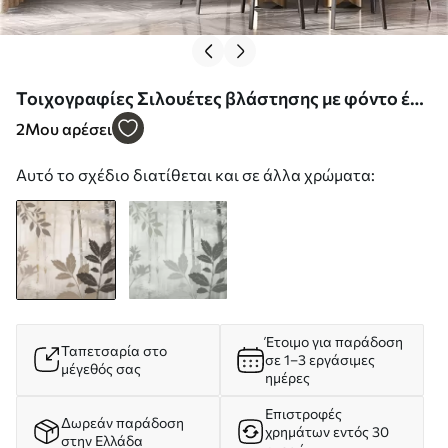
Τοιχογραφίες Σιλουέτες βλάστησης με φόντο ένα
αφηρημένο δάσος Nr. w05586
2
Μου αρέσει
Αυτό το σχέδιο διατίθεται και σε άλλα χρώματα:
Έτοιμο για παράδοση
Ταπετσαρία στο
σε 1–3 εργάσιμες
μέγεθός σας
ημέρες
Επιστροφές
Δωρεάν παράδοση
χρημάτων εντός 30
στην Ελλάδα