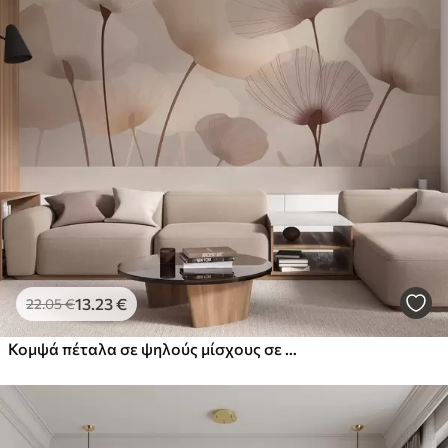
13
.23
€
22
.05
€
Κομψά πέταλα σε ψηλούς μίσχους σε παστέλ αποχρώσεις