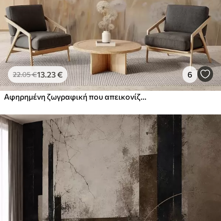
13
.23
€
6
22
.05
€
Αφηρημένη ζωγραφική που απεικονίζει πικραλίδες