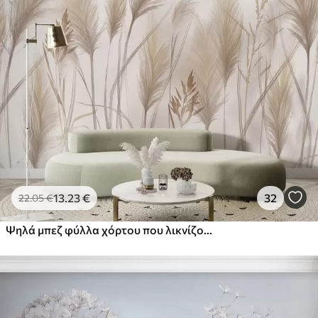
13
.23
€
32
22
.05
€
Ψηλά μπεζ φύλλα χόρτου που λικνίζονται από τον άνεμο σε ένα απαλό, φωτεινό φόντο