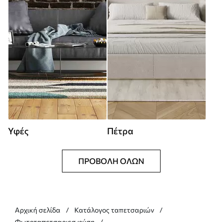
Υφές
Πέτρα
ΠΡΟΒΟΛΉ ΌΛΩΝ
Αρχική σελίδα
Κατάλογος ταπετσαριών
Φωτοταπετσαριεσ φύση