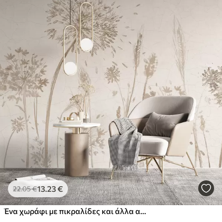
13
.23
€
22
.05
€
Ένα χωράφι με πικραλίδες και άλλα αγριολούλουδα σε ένα απαλό, μουντό φόντο