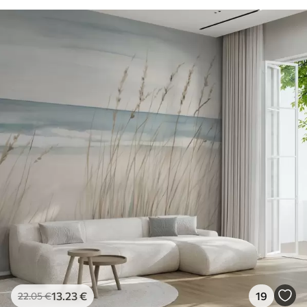
13
.23
€
19
22
.05
€