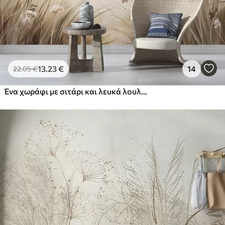
13
.23
€
14
22
.05
€
Ένα χωράφι με σιτάρι και λευκά λουλούδια σε πρώτο πλάνο, μια παραλία και ο ωκεανός στο φόντο, ουδέτερα παστέλ απαλά χρώματα