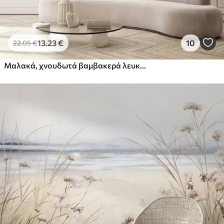
13
.23
€
10
22
.05
€
Μαλακά, χνουδωτά βαμβακερά λευκά λουλούδια και ψηλά πορτοκαλί χόρτα σε μπεζ φόντο με απαλή υφή