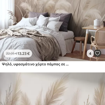
Στάνταρ
44
.98
26
.99
€
/m²
Πρίμιουμ
56
.67
34
.00
€
/m²
Premium βινύλιο
65
.00
39
.00
€
/m²
13
.23
€
4
22
.05
€
Ψηλό, υφασμάτινο χόρτο πάμπας σε απαλούς, ζεστούς, ουδέτερους τόνους, με θολό, ανοιχτό φόντο
Peel and Stick
81
.67
49
.00
€
/m²