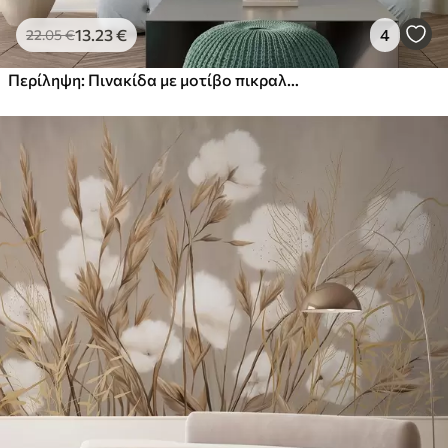
13
.23
€
4
22
.05
€
Περίληψη: Πινακίδα με μοτίβο πικραλίδων