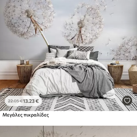
13
.23
€
22
.05
€
Μεγάλες πικραλίδες