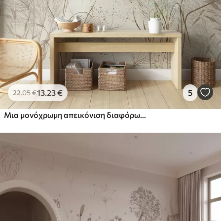
13
.23
€
5
22
.05
€
Μια μονόχρωμη απεικόνιση διαφόρων μπεζ φυτών και στίχων με λεπτές, αραχνοΰφαντες γραμμές και υφές