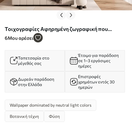
Τοιχογραφίες Αφηρημένη ζωγραφική που
απεικονίζει πικραλίδες Nr. w05671
6
Μου αρέσει
Έτοιμο για παράδοση
Ταπετσαρία στο
σε 1–3 εργάσιμες
μέγεθός σας
ημέρες
Επιστροφές
Δωρεάν παράδοση
χρημάτων εντός 30
στην Ελλάδα
ημερών
Wallpaper dominated by neutral light colors
Βοτανική τέχνη
Φύση