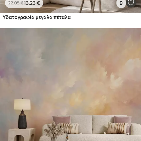
13
.23
€
9
22
.05
€
Υδατογραφία μεγάλα πέταλα