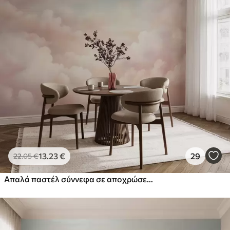
13
.23
€
29
22
.05
€
Απαλά παστέλ σύννεφα σε αποχρώσεις του ροζ, του κρεμ και του μπλε