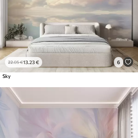
13
.23
€
6
22
.05
€
Sky