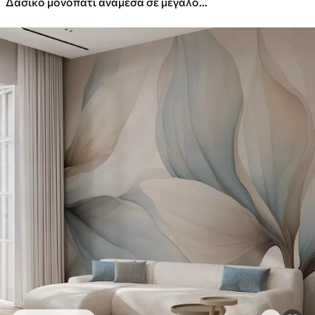
Δασικό μονοπάτι ανάμεσα σε μεγαλοπρεπή δέντρα σε στυλ ακουαρέλας