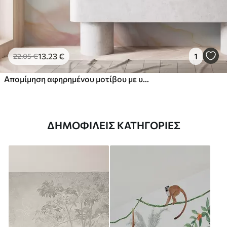
13
.23
€
1
22
.05
€
Απομίμηση αφηρημένου μοτίβου με υφή μαρμάρου σε αποχρώσεις του ροζ και του κίτρινου
ΔΗΜΟΦΙΛΕΊΣ ΚΑΤΗΓΟΡΊΕΣ