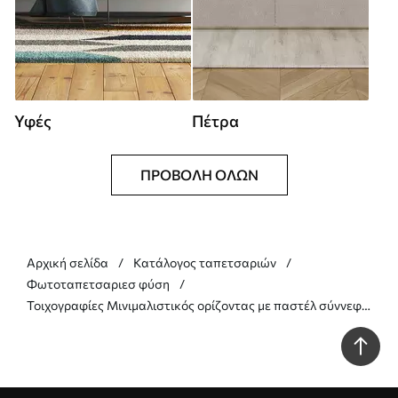
Υφές
Πέτρα
ΠΡΟΒΟΛΉ ΌΛΩΝ
Αρχική σελίδα
Κατάλογος ταπετσαριών
Φωτοταπετσαριεσ φύση
Τοιχογραφίες Μινιμαλιστικός ορίζοντας με παστέλ σύννεφα
Nr. w05516