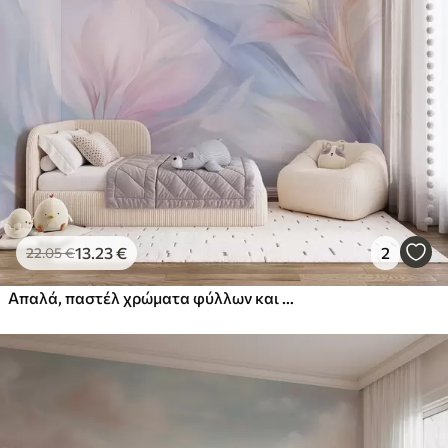
13
.23
€
2
22
.05
€
Απαλά, παστέλ χρώματα φύλλων και φτερών σε αποχρώσεις του ροζ, του μπλε και του κίτρινου, αφηρημένο και υφασμάτινο σχέδιο