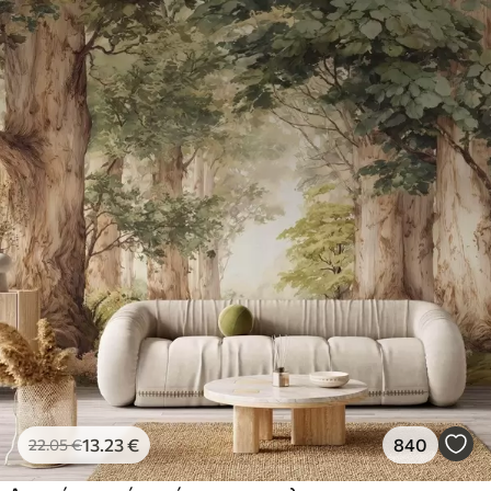
13
.23
€
840
22
.05
€