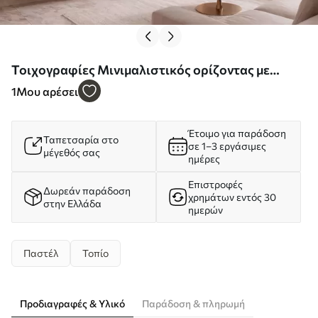
Τοιχογραφίες Μινιμαλιστικός ορίζοντας με
παστέλ σύννεφα Nr. w05516
1
Μου αρέσει
Έτοιμο για παράδοση
Ταπετσαρία στο
σε 1–3 εργάσιμες
μέγεθός σας
ημέρες
Επιστροφές
Δωρεάν παράδοση
χρημάτων εντός 30
στην Ελλάδα
ημερών
Παστέλ
Τοπίο
Προδιαγραφές & Υλικό
Παράδοση & πληρωμή