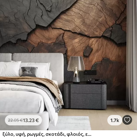
13
.23
€
1.7k
22
.05
€
ξύλο, υφή, ρωγμές, σκοτάδι, φλοιός, επιφάνεια