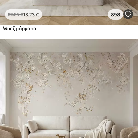
13
.23
€
898
22
.05
€
Μπεζ μάρμαρο