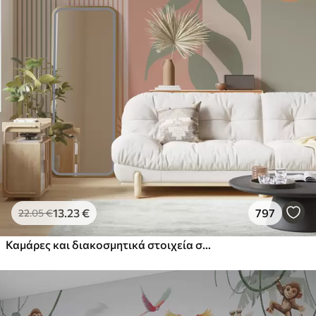
13
.23
€
797
22
.05
€
Καμάρες και διακοσμητικά στοιχεία σε στυλ boho