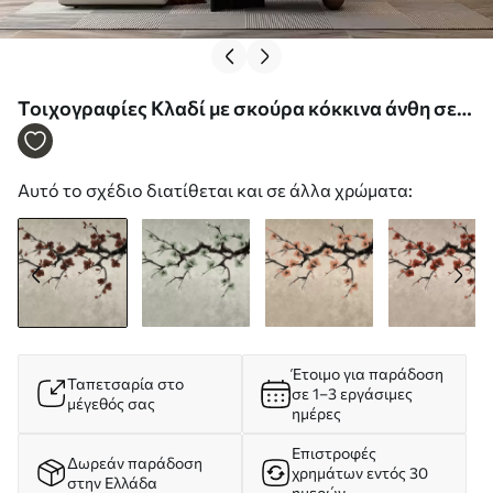
Τοιχογραφίες Κλαδί με σκούρα κόκκινα άνθη σε
ουδέτερο φόντο Nr. w05425v1
Αυτό το σχέδιο διατίθεται και σε άλλα χρώματα:
Έτοιμο για παράδοση
Ταπετσαρία στο
σε 1–3 εργάσιμες
μέγεθός σας
ημέρες
Επιστροφές
Δωρεάν παράδοση
χρημάτων εντός 30
στην Ελλάδα
ημερών