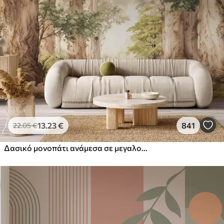
13
.23
€
841
22
.05
€
Δασικό μονοπάτι ανάμεσα σε μεγαλοπρεπή δέντρα σε στυλ ακουαρέλας