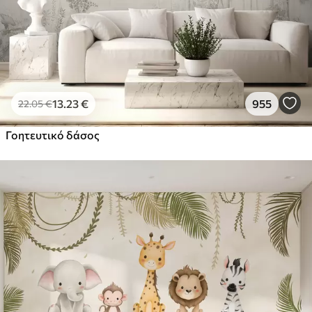
13
.23
€
955
22
.05
€
Γοητευτικό δάσος