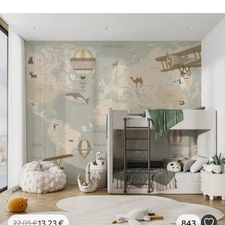
13
.23
€
843
22
.05
€