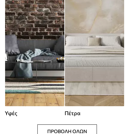
Υφές
Πέτρα
ΠΡΟΒΟΛΉ ΌΛΩΝ