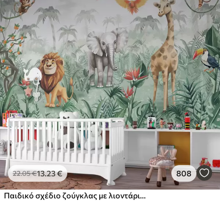
13
.23
€
808
22
.05
€
Παιδικό σχέδιο ζούγκλας με λιοντάρι, καμηλοπάρδαλη, ελέφαντα και παπαγάλους