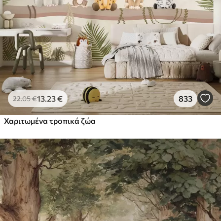
13
.23
€
833
22
.05
€
Χαριτωμένα τροπικά ζώα