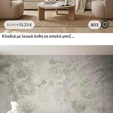
13
.23
€
803
22
.05
€
Κλαδιά με λευκά άνθη σε απαλό μπεζ φόντο