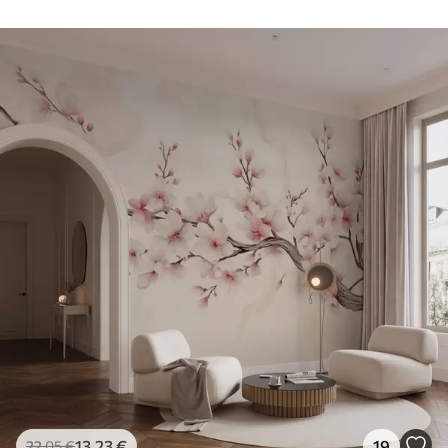
13
.23
€
19
22
.05
€