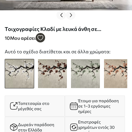
Τοιχογραφίες Κλαδί με λευκά άνθη σε
μινιμαλιστικό στυλ Nr. w05425
10
Μου αρέσει
Αυτό το σχέδιο διατίθεται και σε άλλα χρώματα:
Έτοιμο για παράδοση
Ταπετσαρία στο
σε 1–3 εργάσιμες
μέγεθός σας
ημέρες
Επιστροφές
Δωρεάν παράδοση
χρημάτων εντός 30
στην Ελλάδα