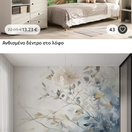
13
.23
€
43
22
.05
€
Ανθισμένο δέντρο στο λόφο