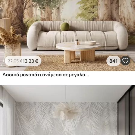
13
.23
€
841
22
.05
€
Δασικό μονοπάτι ανάμεσα σε μεγαλοπρεπή δέντρα σε στυλ ακουαρέλας