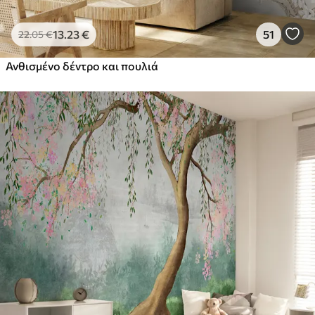
13
.23
€
51
22
.05
€
Ανθισμένο δέντρο και πουλιά