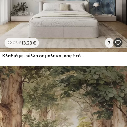
13
.23
€
7
22
.05
€
Κλαδιά με φύλλα σε μπλε και καφέ τόνους, ελαφρύ φόντο, απαλό και λεπτό, στυλ ακουαρέλας