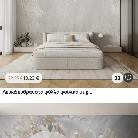
13
.23
€
33
22
.05
€
Λευκά εύθραυστα φύλλα φοίνικα με grunge υφή