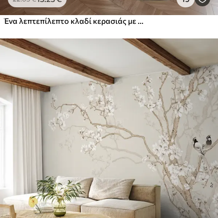
Ένα λεπτεπίλεπτο κλαδί κερασιάς με απαλά ροζ λουλούδια σε ανοιχτόχρωμο φόντο