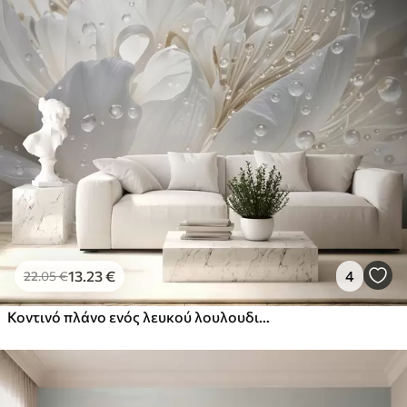
13
.23
€
4
22
.05
€
Κοντινό πλάνο ενός λευκού λουλουδιού παιώνιας με λεπτά πέταλα και σταγόνες νερού