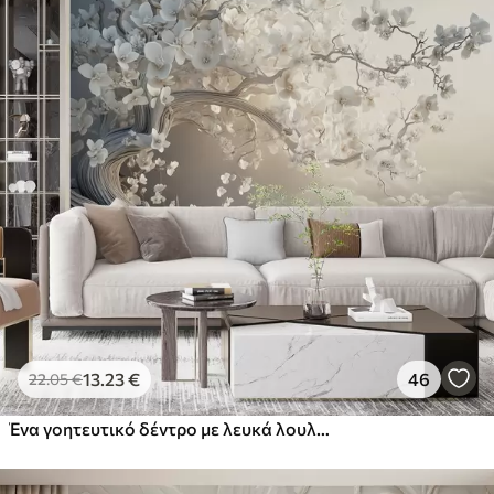
εφαρμογής
Διαθέσιμα υλικά
Στάνταρ
44
.98
26
.99
€
/m²
Πρίμιουμ
56
.67
34
.00
€
/m²
Premium βινύλιο
65
.00
39
.00
€
/m²
13
.23
€
46
22
.05
€
Ένα γοητευτικό δέντρο με λευκά λουλούδια στο φόντο των σύννεφων σε ένα ενδιαφέρον στυλ σε ευαίσθητα ζεστά χρώματα
Peel and Stick
81
.67
49
.00
€
/m²