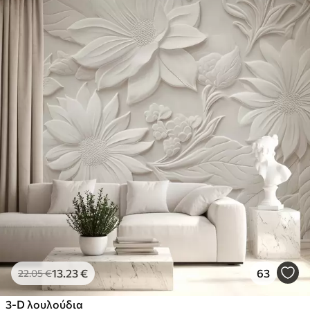
13
.23
€
63
22
.05
€
3-D λουλούδια