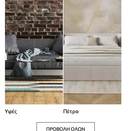
Υφές
Πέτρα
ΠΡΟΒΟΛΉ ΌΛΩΝ