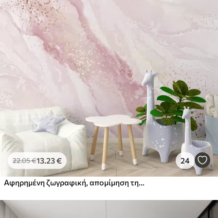
13
.23
€
24
22
.05
€
Αφηρημένη ζωγραφική, απομίμηση της μαρμάρινης επιφάνειας της πέτρας