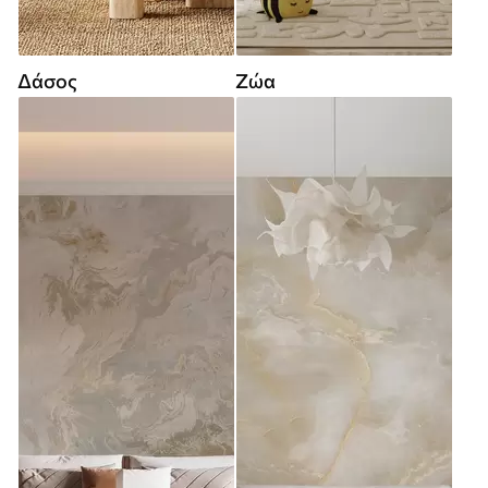
Δάσος
Ζώα