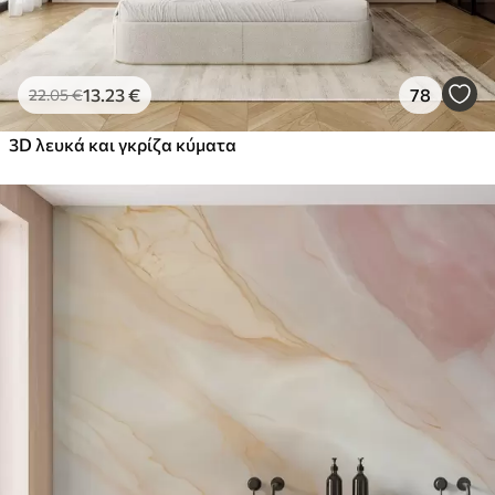
13
.23
€
78
22
.05
€
3D λευκά και γκρίζα κύματα