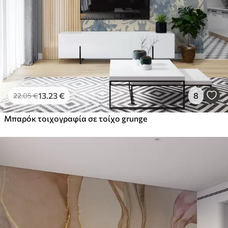
13
.23
€
8
22
.05
€
Μπαρόκ τοιχογραφία σε τοίχο grunge