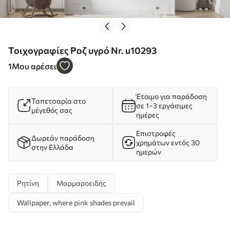
Τοιχογραφίες Ροζ υγρό Nr. u10293
1
Μου αρέσει
Έτοιμο για παράδοση
Ταπετσαρία στο
σε 1–3 εργάσιμες
μέγεθός σας
ημέρες
Επιστροφές
Δωρεάν παράδοση
χρημάτων εντός 30
στην Ελλάδα
ημερών
Ρητίνη
Μαρμαροειδής
Wallpaper, where pink shades prevail