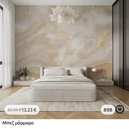
13
.23
€
898
22
.05
€
Μπεζ μάρμαρο