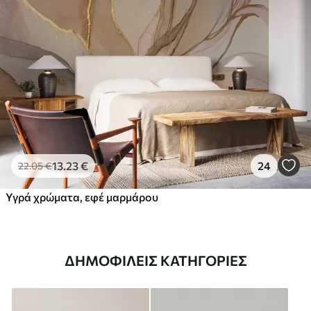
13
.23
€
24
22
.05
€
Υγρά χρώματα, εφέ μαρμάρου
ΔΗΜΟΦΙΛΕΊΣ ΚΑΤΗΓΟΡΊΕΣ