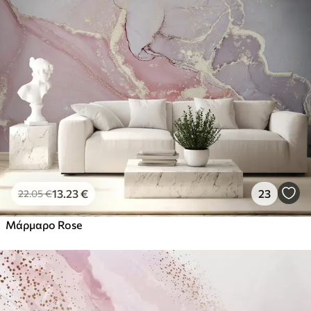
13
.23
€
23
22
.05
€
Μάρμαρο Rose