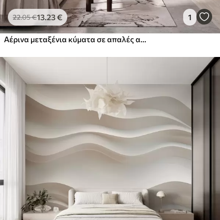
13
.23
€
1
22
.05
€
Αέρινα μεταξένια κύματα σε απαλές αποχρώσεις του ροζ