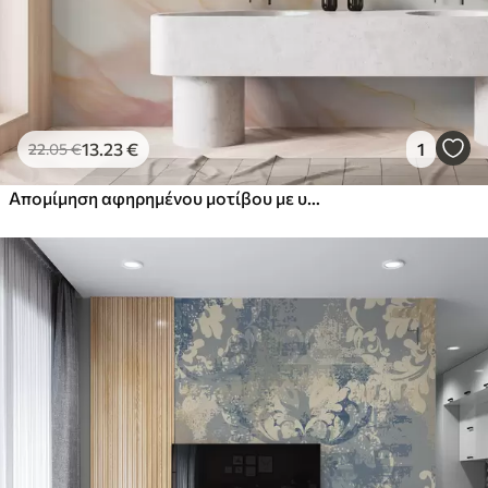
13
.23
€
1
22
.05
€
Απομίμηση αφηρημένου μοτίβου με υφή μαρμάρου σε αποχρώσεις του ροζ και του κίτρινου