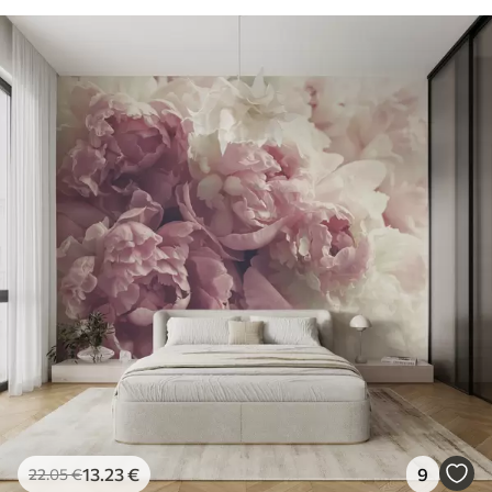
13
.23
€
9
22
.05
€