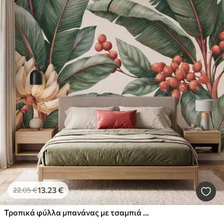
13
.23
€
22
.05
€
Τροπικά φύλλα μπανάνας με τσαμπιά κόκκινων καρπών καφέ, σε στυλ ακουαρέλας