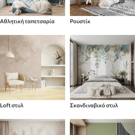
Αθλητική ταπετσαρία
Ρουστίκ
Loft στυλ
Σκανδιναβικό στυλ