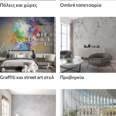
Πόλεις και χώρες
Ombré ταπετσαρία
Graffiti και street art στυλ
Προβηγκία