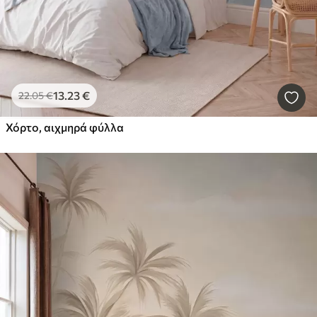
13
.23
€
22
.05
€
Χόρτο, αιχμηρά φύλλα