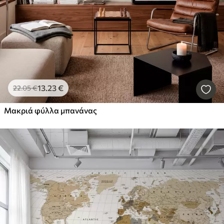
13
.23
€
22
.05
€
Μακριά φύλλα μπανάνας