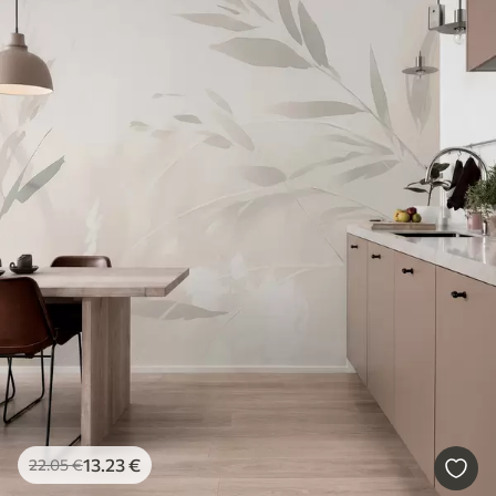
13
.23
€
22
.05
€