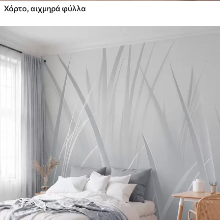
Χόρτο, αιχμηρά φύλλα