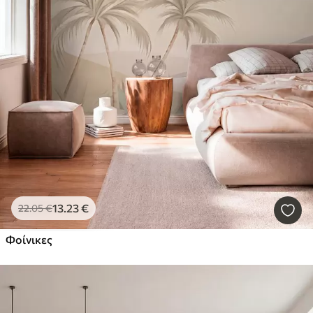
13
.23
€
22
.05
€
Φοίνικες