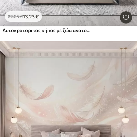
13
.23
€
22
.05
€
Αυτοκρατορικός κήπος με ζώα ανατολικού στυλ — μαϊμού, λεοπάρδαλη, τίγρη, παγώνι και ερωδιός