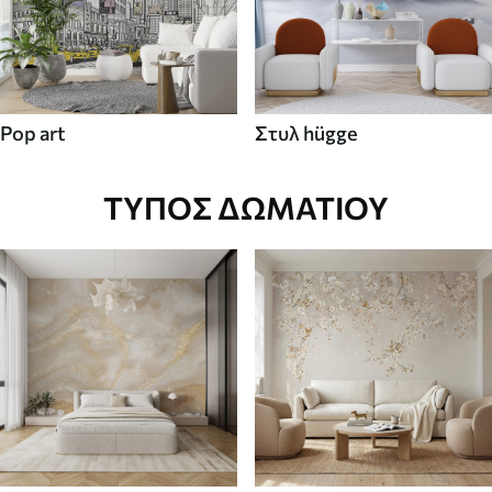
Pop art
Στυλ hügge
ΤΎΠΟΣ ΔΩΜΑΤΊΟΥ