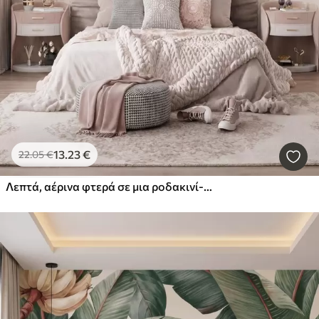
13
.23
€
22
.05
€
Λεπτά, αέρινα φτερά σε μια ροδακινί-ροζ ομίχλη με ιριδισμούς