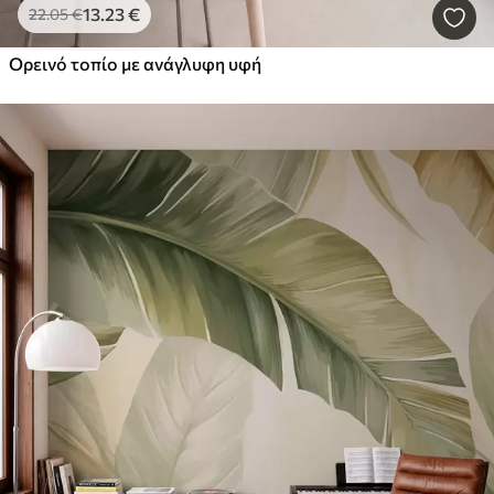
13
.23
€
22
.05
€
Ορεινό τοπίο με ανάγλυφη υφή