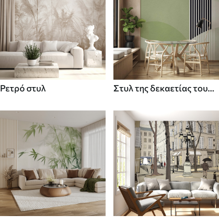
Ρετρό στυλ
Στυλ της δεκαετίας του
70