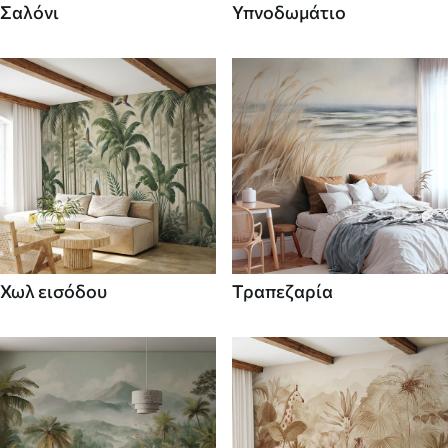
Σαλόνι
Υπνοδωμάτιο
Χωλ εισόδου
Τραπεζαρία