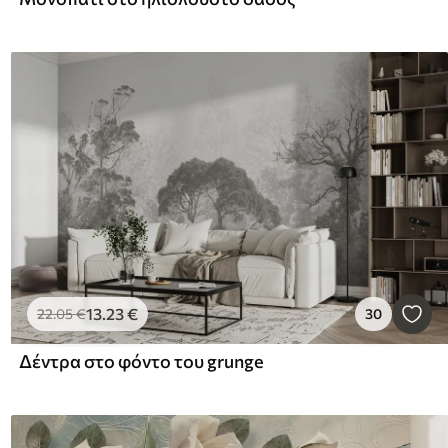
13
.23
€
22
.05
€
30
Δέντρα στο φόντο του grunge