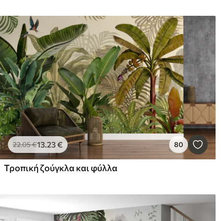
13
.23
€
22
.05
€
80
Τροπική ζούγκλα και φύλλα