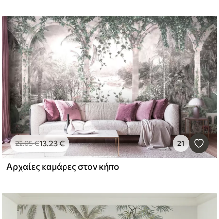
13
.23
€
22
.05
€
21
Αρχαίες καμάρες στον κήπο