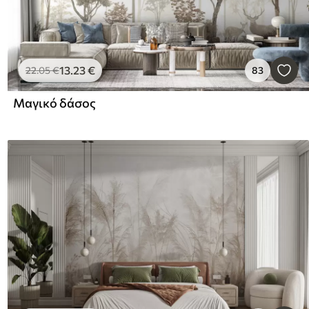
13
.23
€
22
.05
€
83
Μαγικό δάσος