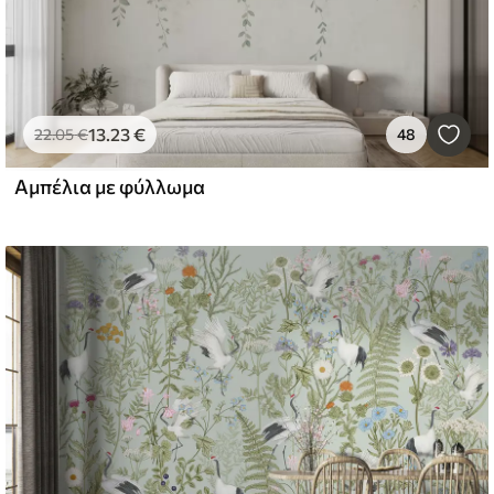
13
.23
€
22
.05
€
48
Αμπέλια με φύλλωμα