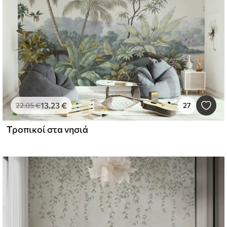
13
.23
€
22
.05
€
27
Τροπικοί στα νησιά