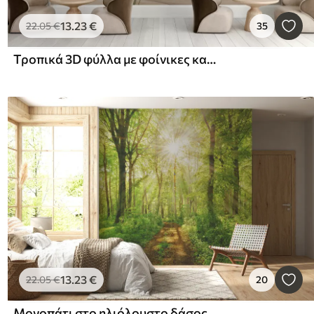
13
.23
€
22
.05
€
35
Τροπικά 3D φύλλα με φοίνικες και στήλες
13
.23
€
22
.05
€
20
Μονοπάτι στο ηλιόλουστο δάσος