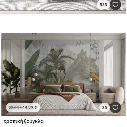
955
13
.23
€
22
.05
€
35
τροπική ζούγκλα