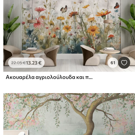
13
.23
€
22
.05
€
61
Ακουαρέλα αγριολούλουδα και πεταλούδες