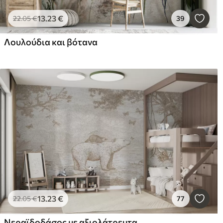
13
.23
€
22
.05
€
39
Λουλούδια και βότανα
13
.23
€
22
.05
€
77
Νεραϊδοδάσος με αξιολάτρευτα ζώα