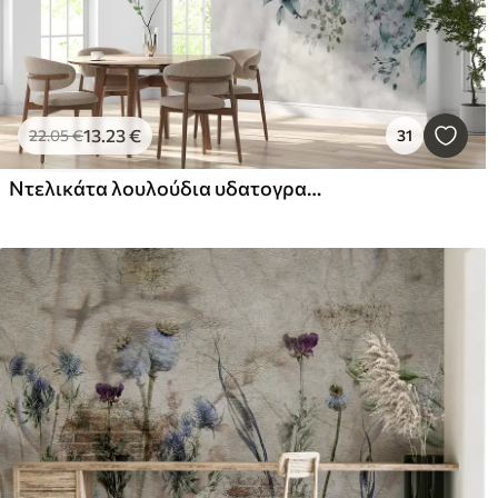
13
.23
€
22
.05
€
31
Ντελικάτα λουλούδια υδατογραφίας