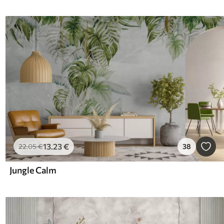
13
.23
€
22
.05
€
38
Jungle Calm