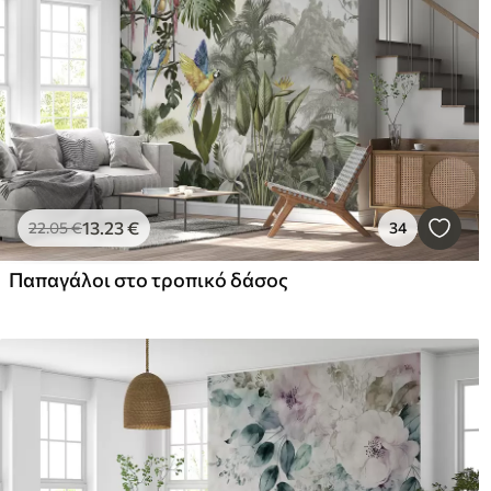
13
.23
€
22
.05
€
34
Παπαγάλοι στο τροπικό δάσος