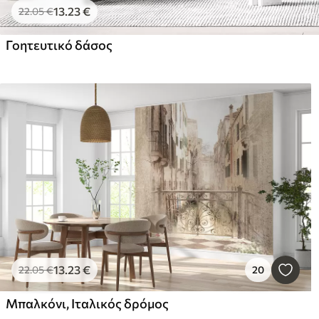
13
.23
€
22
.05
€
Γοητευτικό δάσος
13
.23
€
22
.05
€
20
Μπαλκόνι, Ιταλικός δρόμος