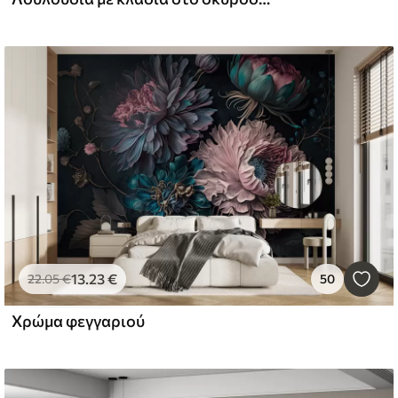
13
.23
€
22
.05
€
50
Χρώμα φεγγαριού