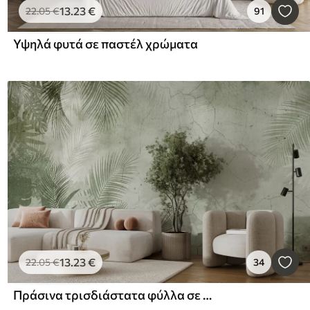
13
.23
€
22
.05
€
91
Υψηλά φυτά σε παστέλ χρώματα
13
.23
€
22
.05
€
34
Πράσινα τρισδιάστατα φύλλα σε στυλ grunge