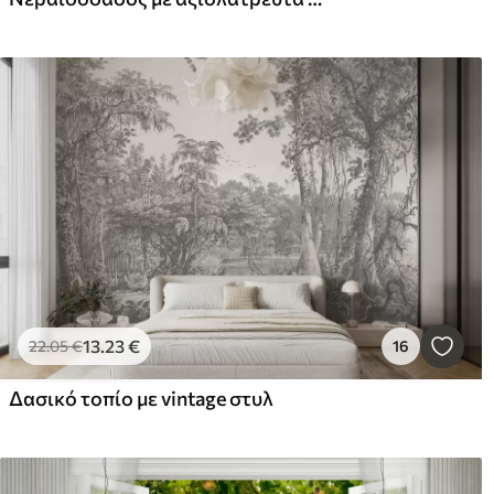
13
.23
€
22
.05
€
16
Δασικό τοπίο με vintage στυλ