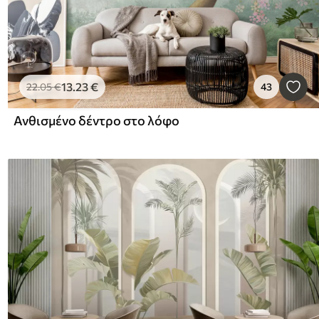
13
.23
€
22
.05
€
43
Ανθισμένο δέντρο στο λόφο