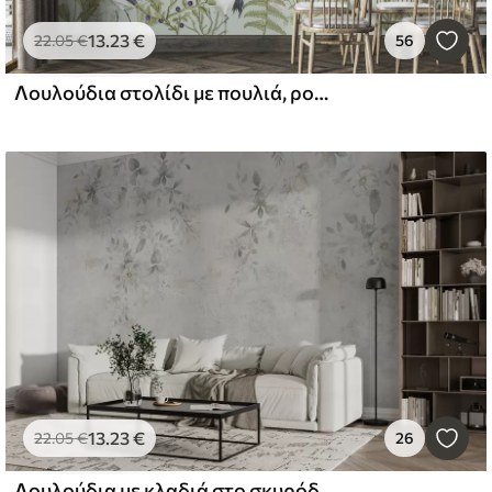
13
.23
€
22
.05
€
56
Λουλούδια στολίδι με πουλιά, ρουστίκ στυλ, βοτανικό, λιβάδι, μπλε φόντο
13
.23
€
22
.05
€
26
Λουλούδια με κλαδιά στο σκυρόδεμα grunge φόντο μινιμαλισμό