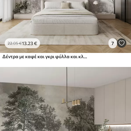
13
.23
€
7
22
.05
€
Δέντρα με καφέ και γκρι φύλλα και κλαδιά με πουλιά που πετούν στον ουρανό, λευκό φόντο