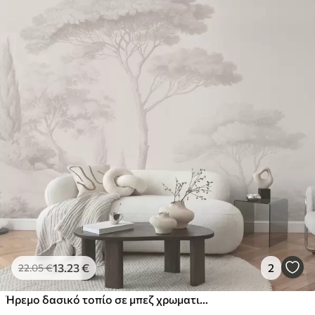
13
.23
€
2
22
.05
€
Ήρεμο δασικό τοπίο σε μπεζ χρωματική παλέτα