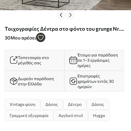
Τοιχογραφίες Δέντρα στο φόντο του grunge Nr.
u79824
30
Μου αρέσει
Έτοιμο για παράδοση
Ταπετσαρία στο
σε 1–3 εργάσιμες
μέγεθός σας
ημέρες
Επιστροφές
Δωρεάν παράδοση
χρημάτων εντός 30
στην Ελλάδα
ημερών
Vintage φύση
Δάσος
Δέντρο
Δάσος
Γραμμική οξυγραφία
Αγγλικό στυλ
Hygge