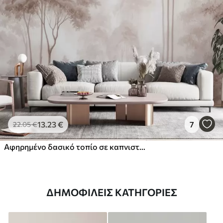
13
.23
€
7
22
.05
€
Αφηρημένο δασικό τοπίο σε καπνιστούς μπεζ τόνους με αίσθηση βάθους
ΔΗΜΟΦΙΛΕΊΣ ΚΑΤΗΓΟΡΊΕΣ