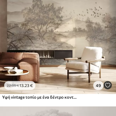
13
.23
€
49
22
.05
€
Υφή vintage τοπίο με ένα δέντρο κοντά σε ποτάμι και ένα συννεφιασμένο ουρανό, φύση τέχνη σε τόνους σέπια