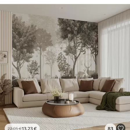
13
.23
€
83
22
.05
€