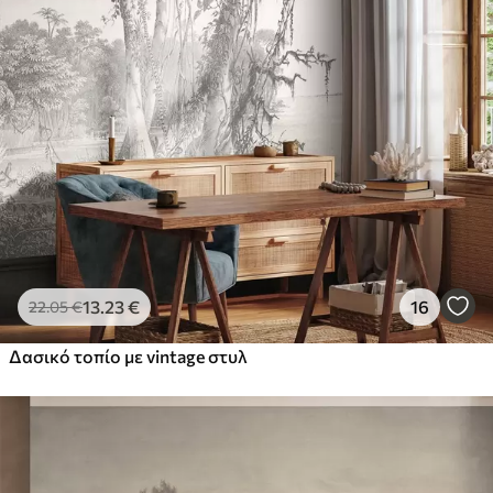
13
.23
€
16
22
.05
€
Δασικό τοπίο με vintage στυλ