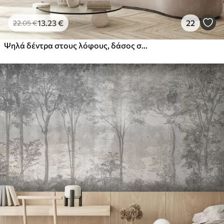
13
.23
€
22
22
.05
€
Ψηλά δέντρα στους λόφους, δάσος στην ομίχλη