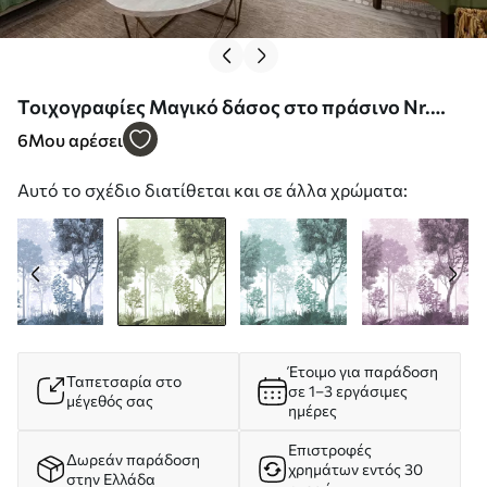
Τοιχογραφίες Μαγικό δάσος στο πράσινο Nr.
u72134v2
6
Μου αρέσει
Αυτό το σχέδιο διατίθεται και σε άλλα χρώματα:
Έτοιμο για παράδοση
Ταπετσαρία στο
σε 1–3 εργάσιμες
μέγεθός σας
ημέρες
Επιστροφές
Δωρεάν παράδοση
χρημάτων εντός 30
στην Ελλάδα