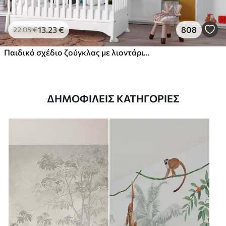
13
.23
€
808
22
.05
€
Παιδικό σχέδιο ζούγκλας με λιοντάρι, καμηλοπάρδαλη, ελέφαντα και παπαγάλους
ΔΗΜΟΦΙΛΕΊΣ ΚΑΤΗΓΟΡΊΕΣ