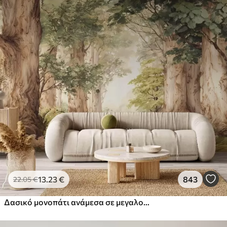
13
.23
€
843
22
.05
€
Δασικό μονοπάτι ανάμεσα σε μεγαλοπρεπή δέντρα σε στυλ ακουαρέλας