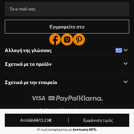
Εγγραφείτε στο
Αλλαγή της γλώσσας
Σχετικά με το προϊόν
Σχετικά με την εταιρεία
Επεξεργασία δικαιωμάτων cookie
© 2011-2026 Uwalls . Όλα τα δικαιώματα διατηρούνται.
από
22
.05
13
.23
€
Εμφάνιση τιμής
Λειτουργεί από το KLW Sp. z o.o. VAT ID: PL9223057591.
Η τιμή αναφέρεται με
έκπτωση 40%
.