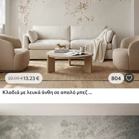
13
.23
€
804
22
.05
€
Κλαδιά με λευκά άνθη σε απαλό μπεζ φόντο