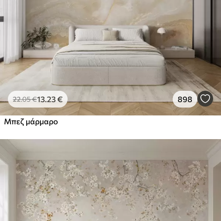
13
.23
€
898
22
.05
€
Μπεζ μάρμαρο