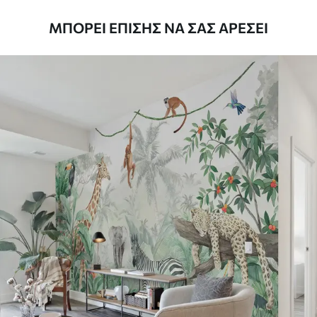
Καθαρισμός
Η ταπετσαρία μπορεί να καθαριστεί
ΜΠΟΡΕΊ ΕΠΊΣΗΣ ΝΑ ΣΑΣ ΑΡΈΣΕΙ
απαλά με ένα μαλακό σφουγγάρι. Οι
ταπετσαρίες με βερνίκι μπορούν να
καθαριστούν με νερό.
Μέθοδος
Απρόσκοπτη εφαρμογή
εφαρμογής
Διαθέσιμα υλικά
Στάνταρ
44
.98
26
.99
€
/m²
Πρίμιουμ
56
.67
34
.00
€
/m²