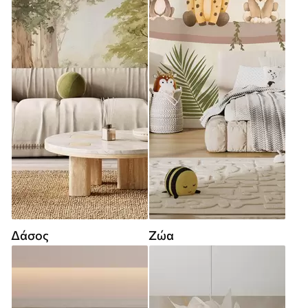
Δάσος
Ζώα