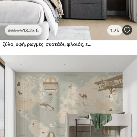
13
.23
€
1.7k
22
.05
€
ξύλο, υφή, ρωγμές, σκοτάδι, φλοιός, επιφάνεια