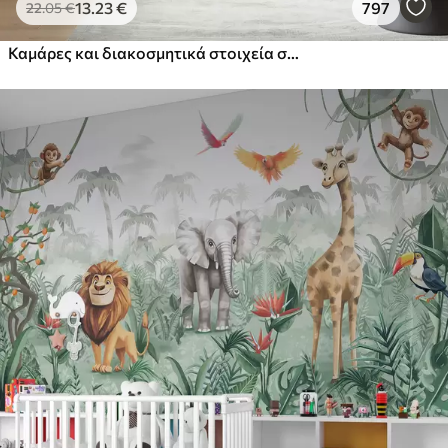
13
.23
€
797
22
.05
€
Καμάρες και διακοσμητικά στοιχεία σε στυλ boho