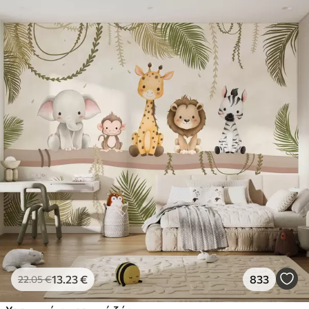
13
.23
€
833
22
.05
€