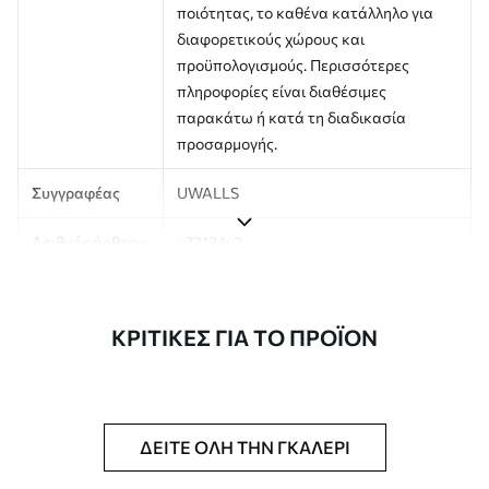
ποιότητας, το καθένα κατάλληλο για
διαφορετικούς χώρους και
προϋπολογισμούς. Περισσότερες
πληροφορίες είναι διαθέσιμες
παρακάτω ή κατά τη διαδικασία
προσαρμογής.
Συγγραφέας
UWALLS
Αριθμός άρθρου
u72134v2
Παραγωγή
Η εικόνα εκτυπώνεται στο μέγεθος που
έχετε ορίσει και κόβεται σε
ΚΡΙΤΙΚΈΣ ΓΙΑ ΤΟ ΠΡΟΪΌΝ
πανομοιότυπες λωρίδες πλάτους έως
50 cm.
Επιπλέον
Μπορείτε να προσθέσετε μια
επίστρωση βερνικιού και/ή κόλλα
ΔΕΊΤΕ ΌΛΗ ΤΗΝ ΓΚΑΛΕΡΊ
ταπετσαρίας.