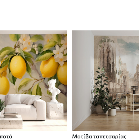
 ποτά
Μοτίβα ταπετσαρίας