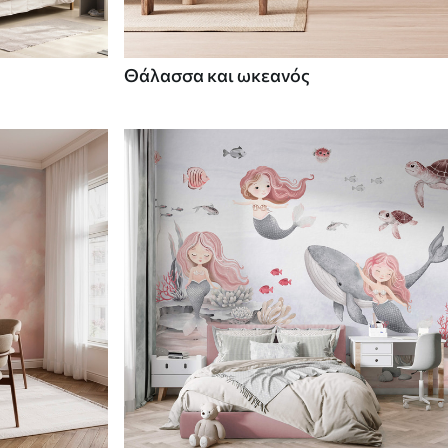
Θάλασσα και ωκεανός