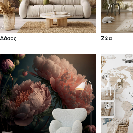
Δάσος
Ζώα