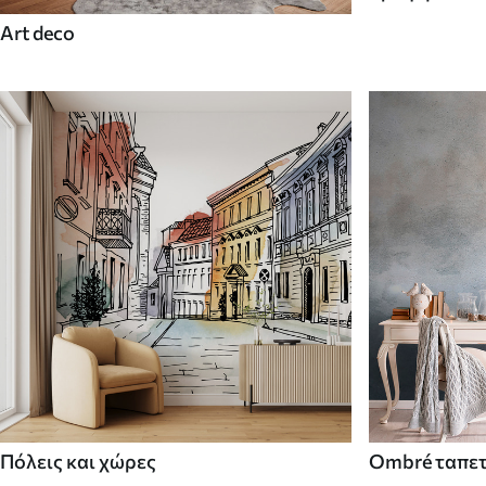
Art deco
Πόλεις και χώρες
Ombré ταπε