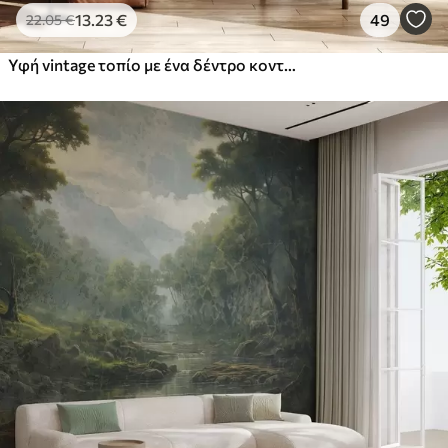
13
.23
€
49
22
.05
€
Υφή vintage τοπίο με ένα δέντρο κοντά σε ποτάμι και ένα συννεφιασμένο ουρανό, φύση τέχνη σε τόνους σέπια