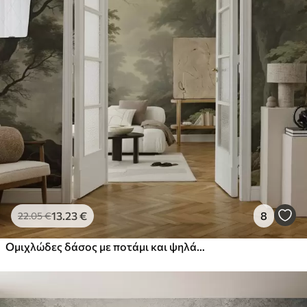
13
.23
€
8
22
.05
€
Ομιχλώδες δάσος με ποτάμι και ψηλά αιωνόβια δέντρα