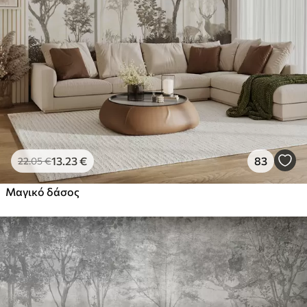
13
.23
€
83
22
.05
€
Μαγικό δάσος