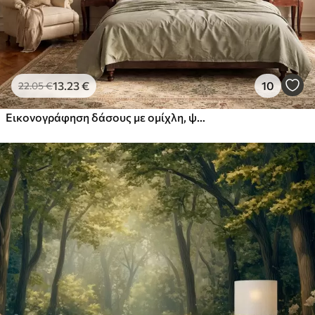
13
.23
€
10
22
.05
€
Εικονογράφηση δάσους με ομίχλη, ψηλά δέντρα και μονοπάτι