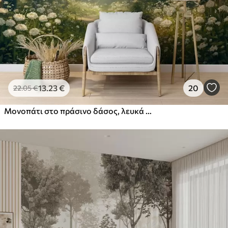
13
.23
€
20
22
.05
€
Μονοπάτι στο πράσινο δάσος, λευκά λουλούδια, φως του ήλιου, ακρυλικό σχέδιο