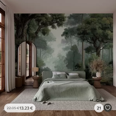
13
.23
€
21
22
.05
€