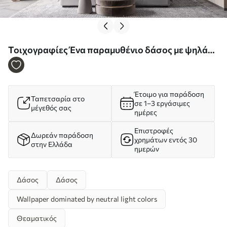
Τοιχογραφίες Ένα παραμυθένιο δάσος με ψηλά
δέντρα και απαλή, ήπια χρωματική παλέτα σε
στυλ ακουαρέλας Nr. w09849
Έτοιμο για παράδοση
Ταπετσαρία στο
σε 1–3 εργάσιμες
μέγεθός σας
ημέρες
Επιστροφές
Δωρεάν παράδοση
χρημάτων εντός 30
στην Ελλάδα
ημερών
Δάσος
Δάσος
Wallpaper dominated by neutral light colors
Θεαματικός