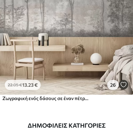
13
.23
€
26
22
.05
€
Ζωγραφική ενός δάσους σε έναν πέτρινο τοίχο
ΔΗΜΟΦΙΛΕΊΣ ΚΑΤΗΓΟΡΊΕΣ