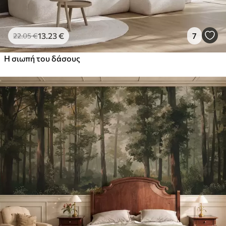
13
.23
€
7
22
.05
€
Η σιωπή του δάσους