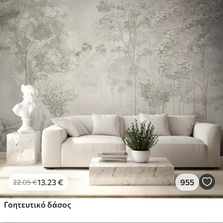
13
.23
€
955
22
.05
€
Γοητευτικό δάσος