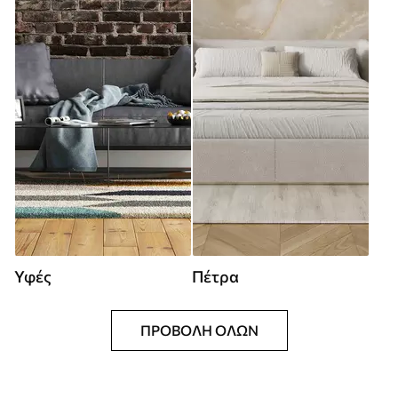
Υφές
Πέτρα
ΠΡΟΒΟΛΉ ΌΛΩΝ