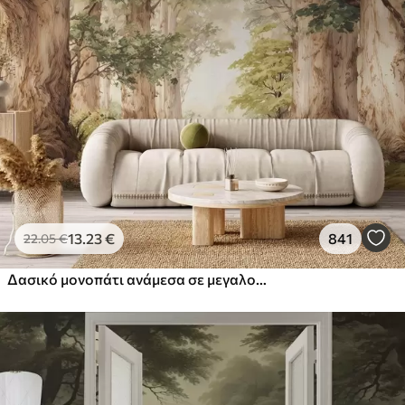
Στάνταρ
44
.98
26
.99
€
/m²
Πρίμιουμ
56
.67
34
.00
€
/m²
Premium βινύλιο
65
.00
39
.00
€
/m²
13
.23
€
841
22
.05
€
Δασικό μονοπάτι ανάμεσα σε μεγαλοπρεπή δέντρα σε στυλ ακουαρέλας
Peel and Stick
81
.67
49
.00
€
/m²