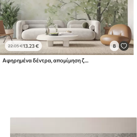
13
.23
€
8
22
.05
€
Αφηρημένα δέντρα, απομίμηση ζωγραφικής