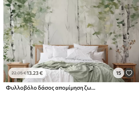
13
.23
€
15
22
.05
€
Φυλλοβόλο δάσος απομίμηση ζωγραφική