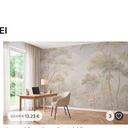
ΕΙ
13
.23
€
3
22
.05
€