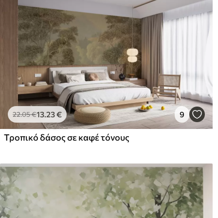
13
.23
€
9
22
.05
€
Τροπικό δάσος σε καφέ τόνους