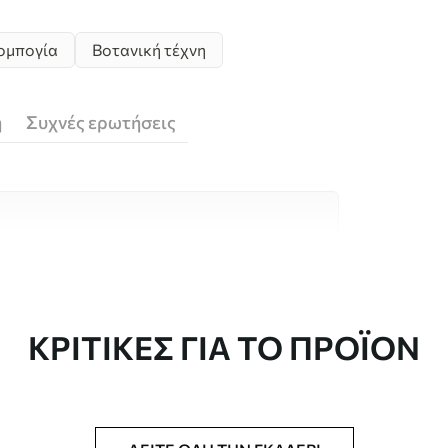
ομπογία
Βοτανική τέχνη
ή
Συχνές ερωτήσεις
υλικά υψηλής ποιότητας, το καθένα
κούς χώρους και προϋπολογισμούς.
 είναι διαθέσιμες παρακάτω ή κατά τη
ΚΡΙΤΙΚΈΣ ΓΙΑ ΤΟ ΠΡΟΪΌΝ