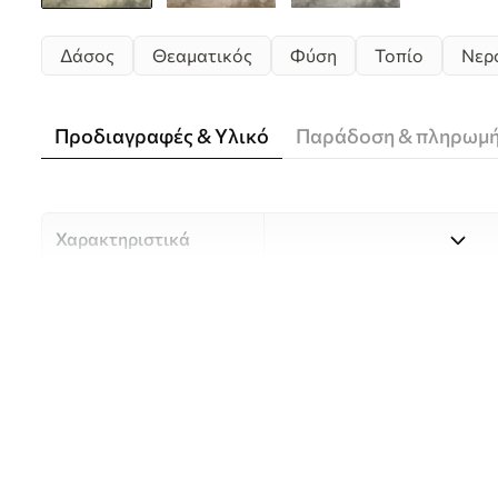
Δάσος
Θεαματικός
Φύση
Τοπίο
Νερ
Προδιαγραφές & Υλικό
Παράδοση & πληρωμ
Χαρακτηριστικά
Υλικό
Επιλέξτε ανάμεσα σε τρία 
κατάλληλο για διαφορετι
Περισσότερες πληροφορίες
διαδικασία προσαρμογής.
Συγγραφέας
UWALLS
Αριθμός άρθρου
w05433