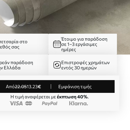
Έτοιμο για παράδοση
πετσαρία στο
σε 1–3 εργάσιμες
γεθός σας
ημέρες
ρεάν παράδοση
Επιστροφές χρημάτων
ην Ελλάδα
εντός 30 ημερών
από
22
.05
13
.23
€
Εμφάνιση τιμής
Η τιμή αναφέρεται με
έκπτωση 40%
.