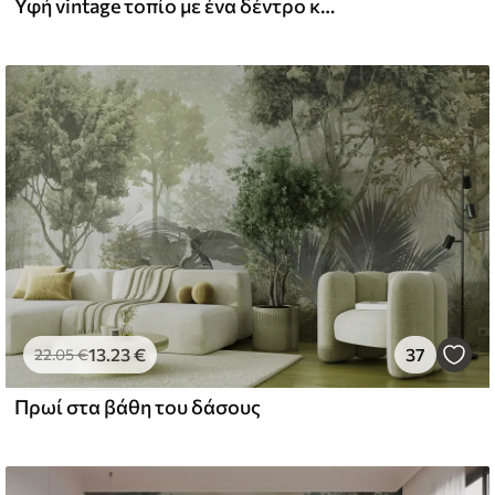
Υφή vintage τοπίο με ένα δέντρο κοντά σε ποτάμι και ένα συννεφιασμένο ουρανό, φύση τέχνη σε τόνους σέπια
l and Stick
67
49
.00
€
/m²
13
.23
€
37
22
.05
€
Πρωί στα βάθη του δάσους