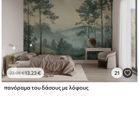
13
.23
€
21
22
.05
€
πανόραμα του δάσους με λόφους