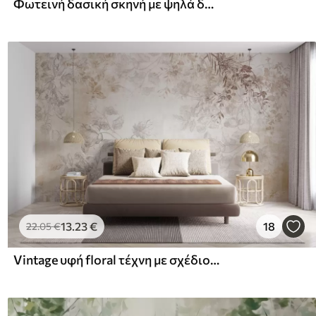
Φωτεινή δασική σκηνή με ψηλά δέντρα
13
.23
€
18
22
.05
€
Vintage υφή floral τέχνη με σχέδιο στυλ λεπτεπίλεπτα λουλούδια κήπου και φύλλα εικονογραφήσεις, απαλό παστέλ μπεζ και σέπια τόνους