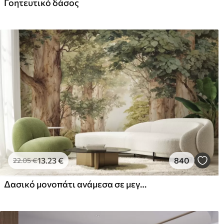
Γοητευτικό δάσος
Premium βινύλιο
Pee
65
.00
81
.
39
.00
€
/m²
13
.23
€
840
22
.05
€
Δασικό μονοπάτι ανάμεσα σε μεγαλοπρεπή δέντρα σε στυλ ακουαρέλας