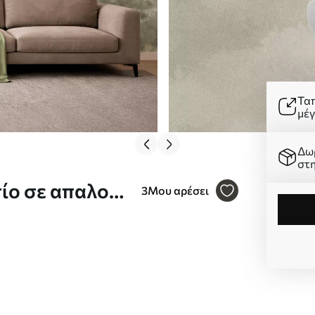
Τα
μέ
Δω
στ
πίο σε απαλούς
3
Μου αρέσει