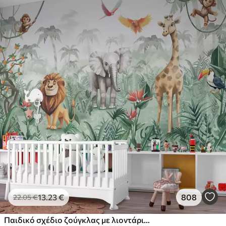
13
.23
€
808
22
.05
€
Παιδικό σχέδιο ζούγκλας με λιοντάρι, καμηλοπάρδαλη, ελέφαντα και παπαγάλους