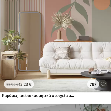
13
.23
€
797
22
.05
€
Καμάρες και διακοσμητικά στοιχεία σε στυλ boho