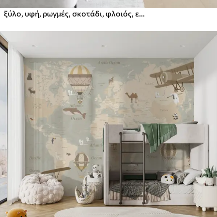
ξύλο, υφή, ρωγμές, σκοτάδι, φλοιός, επιφάνεια