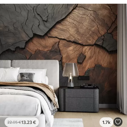
81
.67
49
.00
€
/m²
13
.23
€
1.7k
22
.05
€