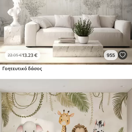
13
.23
€
955
22
.05
€
Γοητευτικό δάσος