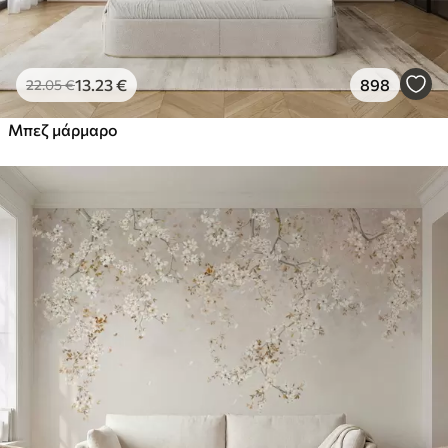
13
.23
€
898
22
.05
€
Μπεζ μάρμαρο