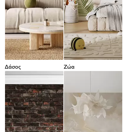
Δάσος
Ζώα