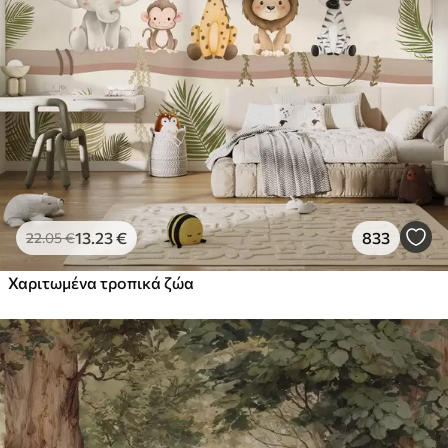
13
.23
€
833
22
.05
€
Χαριτωμένα τροπικά ζώα