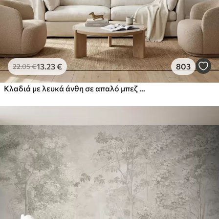
13
.23
€
803
22
.05
€
Κλαδιά με λευκά άνθη σε απαλό μπεζ φόντο