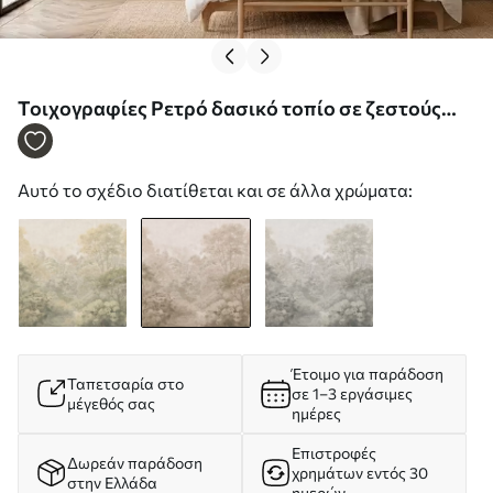
Τοιχογραφίες Ρετρό δασικό τοπίο σε ζεστούς
μπεζ τόνους Nr. w05433v1
Αυτό το σχέδιο διατίθεται και σε άλλα χρώματα:
Έτοιμο για παράδοση
Ταπετσαρία στο
σε 1–3 εργάσιμες
μέγεθός σας
ημέρες
Επιστροφές
Δωρεάν παράδοση
χρημάτων εντός 30
στην Ελλάδα
ημερών