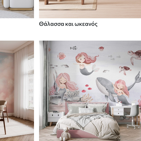
Θάλασσα και ωκεανός