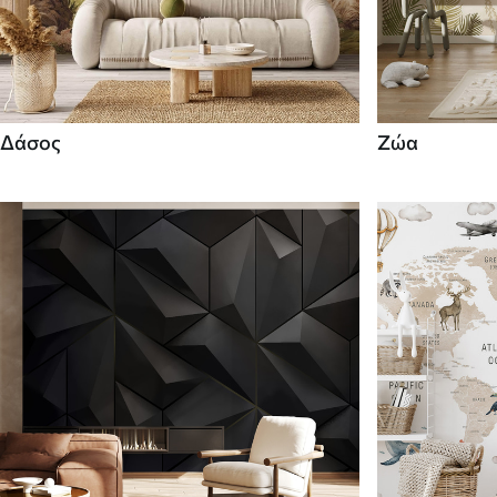
Δάσος
Ζώα