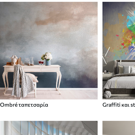
Ombré ταπετσαρία
Graffiti και s