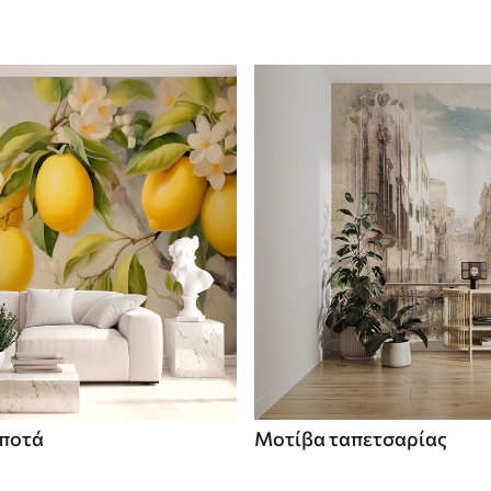
 ποτά
Μοτίβα ταπετσαρίας