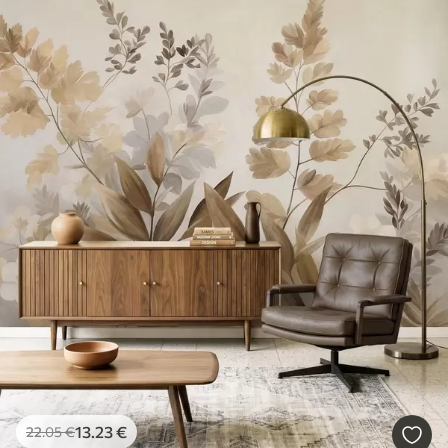
13
.23
€
22
.05
€