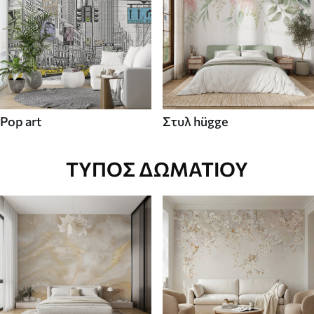
Pop art
Στυλ hügge
ΤΎΠΟΣ ΔΩΜΑΤΊΟΥ