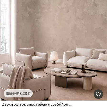
13
.23
€
22
.05
€
Ζεστή υφή σε μπεζ χρώμα αμυγδάλου με απαλές, φυσικές χρωματικές μεταβάσεις