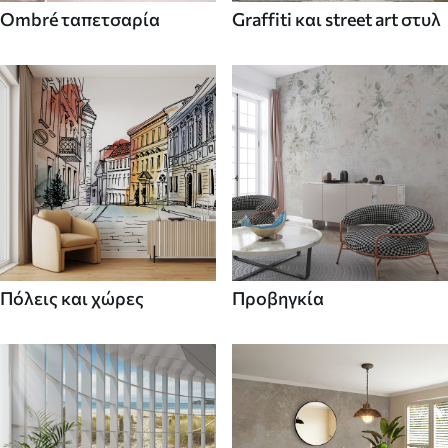
Ombré ταπετσαρία
Graffiti και street art στυλ
Πόλεις και χώρες
Προβηγκία