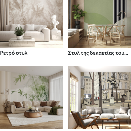
Ρετρό στυλ
Στυλ της δεκαετίας του
70