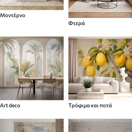
Μοντέρνο
Φτερά
Art deco
Τρόφιμα και ποτά