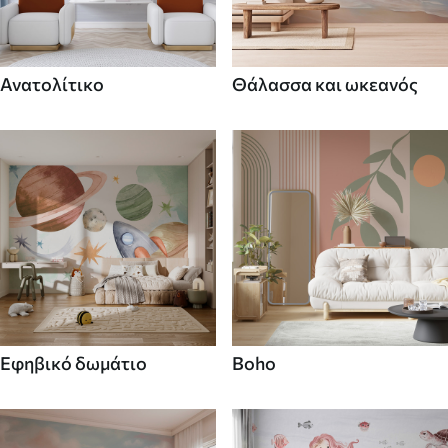
Ανατολίτικο
Θάλασσα και ωκεανός
Εφηβικό δωμάτιο
Boho