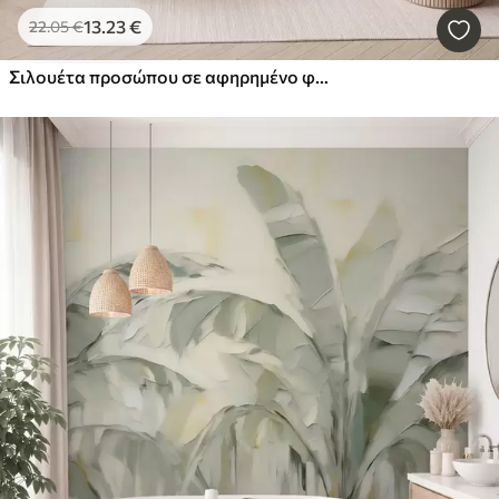
13
.23
€
22
.05
€
Σιλουέτα προσώπου σε αφηρημένο φόντο