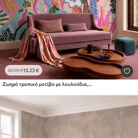
13
.23
€
22
.05
€
Ζωηρό τροπικό μοτίβο με λουλούδια, φύλλα και πολύχρωμα φρούτα