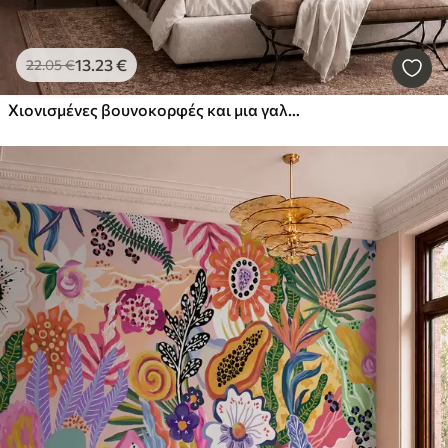
13
.23
€
22
.05
€
Χιονισμένες βουνοκορφές και μια γαλήνια λίμνη με αντανάκλαση που μοιάζει με καθρέφτη