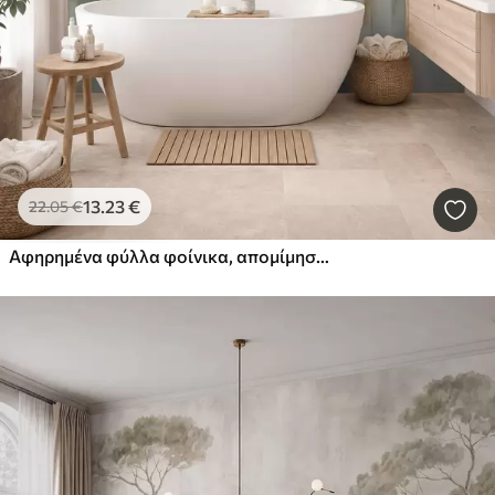
13
.23
€
22
.05
€
Αφηρημένα φύλλα φοίνικα, απομίμηση ζωγραφικής