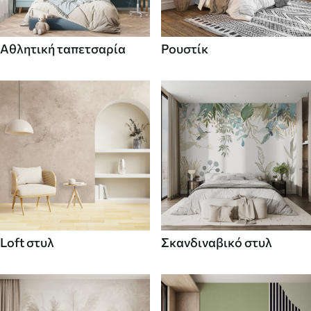
Αθλητική ταπετσαρία
Ρουστίκ
Loft στυλ
Σκανδιναβικό στυλ