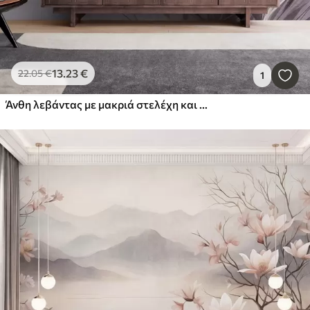
13
.23
€
22
.05
€
1
Άνθη λεβάντας με μακριά στελέχη και φύλλα, έργο τέχνης με απαλή παστέλ υφή