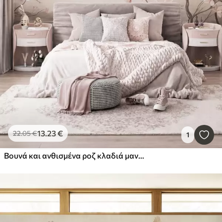
13
.23
€
22
.05
€
1
Βουνά και ανθισμένα ροζ κλαδιά μανόλιας, τοπίο με πλούσια υφή