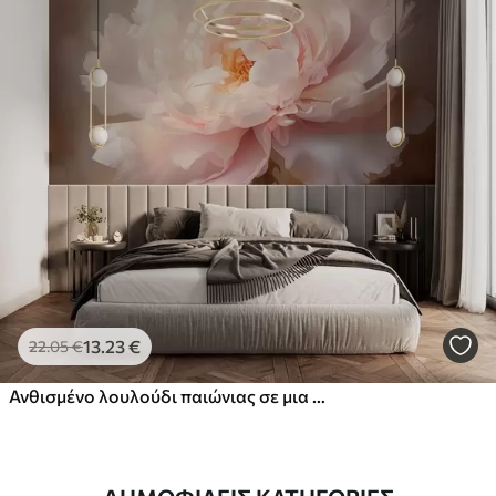
13
.23
€
22
.05
€
Ανθισμένο λουλούδι παιώνιας σε μια λεπτή παλέτα χρωμάτων