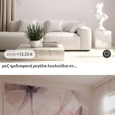
13
.23
€
22
.05
€
ροζ ημιδιαφανή μεγάλα λουλούδια στην κορυφή