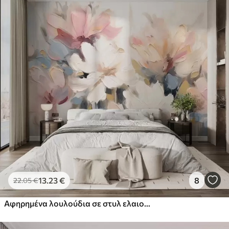
13
.23
€
8
22
.05
€
Αφηρημένα λουλούδια σε στυλ ελαιογραφίας σε απαλούς τόνους