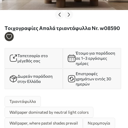
Τοιχογραφίες Απαλά τριαντάφυλλα Nr. w08590
Έτοιμο για παράδοση
Ταπετσαρία στο
σε 1–3 εργάσιμες
μέγεθός σας
ημέρες
Επιστροφές
Δωρεάν παράδοση
χρημάτων εντός 30
στην Ελλάδα
ημερών
Τριαντάφυλλα
Wallpaper dominated by neutral light colors
Wallpaper, where pastel shades prevail
Νερομπογία