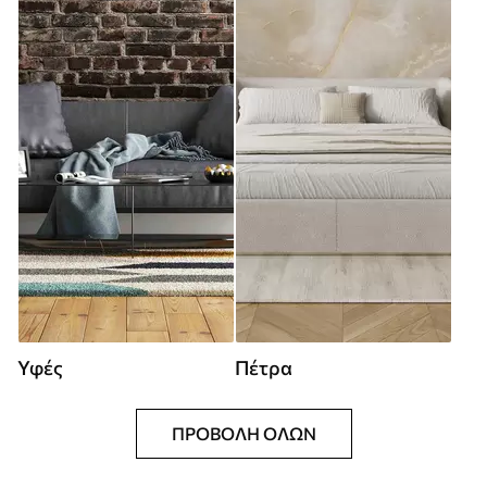
Υφές
Πέτρα
ΠΡΟΒΟΛΉ ΌΛΩΝ