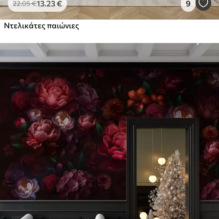
13
.23
€
9
22
.05
€
Ντελικάτες παιώνιες