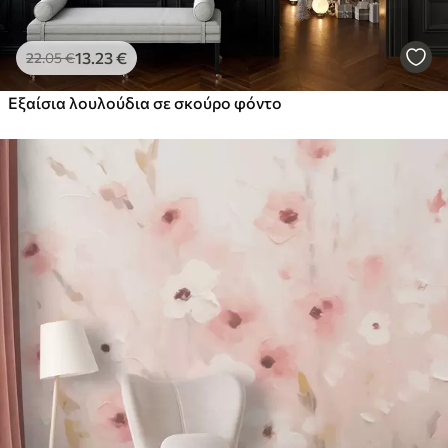
13
.23
€
22
.05
€
Εξαίσια λουλούδια σε σκούρο φόντο