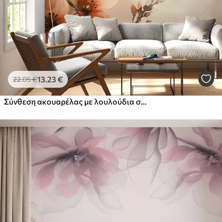
13
.23
€
22
.05
€
Σύνθεση ακουαρέλας με λουλούδια σε ζεστές ροδακινί και πορτοκαλί αποχρώσεις