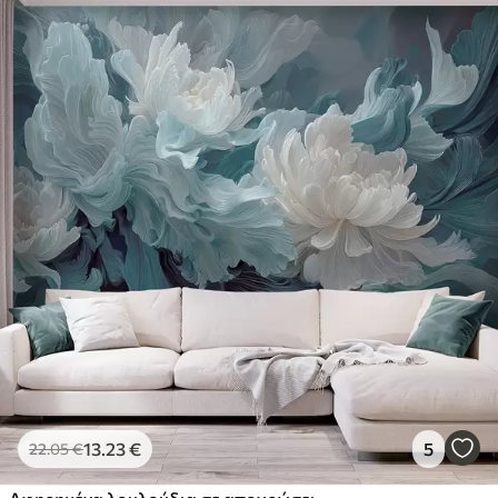
13
.23
€
5
22
.05
€