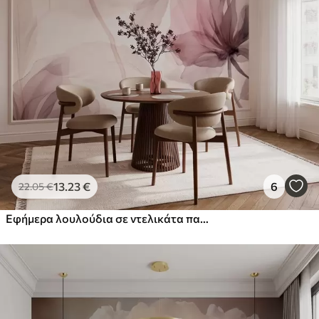
13
.23
€
6
22
.05
€
Εφήμερα λουλούδια σε ντελικάτα παστέλ χρώματα