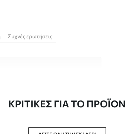
ή
Συχνές ερωτήσεις
υλικά υψηλής ποιότητας, το καθένα
κούς χώρους και προϋπολογισμούς.
 είναι διαθέσιμες παρακάτω ή κατά τη
ΚΡΙΤΙΚΈΣ ΓΙΑ ΤΟ ΠΡΟΪΌΝ