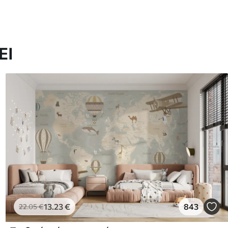
ΕΙ
13
.23
€
843
22
.05
€