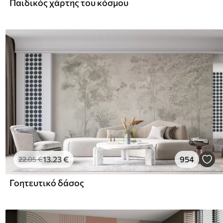
Παιδικός χάρτης του κόσμου
13
.23
€
954
22
.05
€
Γοητευτικό δάσος