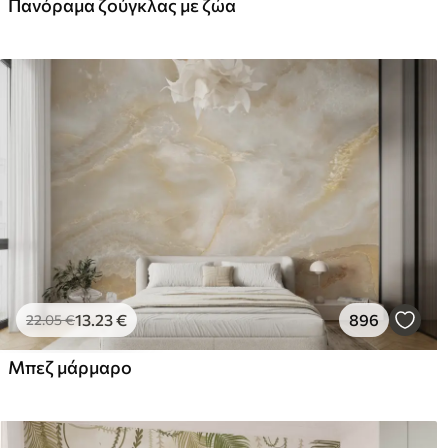
Πανόραμα ζούγκλας με ζώα
Premium βινύλιο
Pee
65
.00
81
.
39
.00
€
/m²
13
.23
€
896
22
.05
€
Μπεζ μάρμαρο