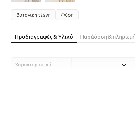
Βοτανική τέχνη
Φύση
Προδιαγραφές & Υλικό
Παράδοση & πληρωμ
Χαρακτηριστικά
Υλικό
Επιλέξτε ανάμεσα σε τρία 
κατάλληλο για διαφορετι
Περισσότερες πληροφορίες
διαδικασία προσαρμογής.
Συγγραφέας
UWALLS
Αριθμός άρθρου
w05714v1