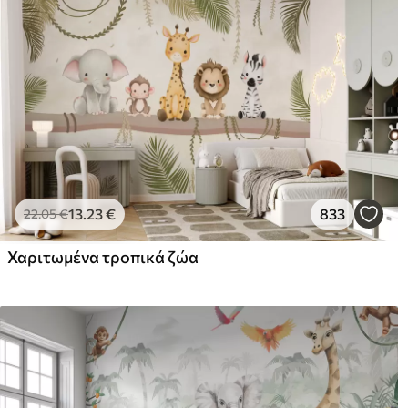
13
.23
€
833
22
.05
€
Χαριτωμένα τροπικά ζώα