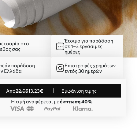
Έτοιμο για παράδοση
πετσαρία στο
σε 1–3 εργάσιμες
γεθός σας
ημέρες
ρεάν παράδοση
Επιστροφές χρημάτων
ην Ελλάδα
εντός 30 ημερών
από
22
.05
13
.23
€
Εμφάνιση τιμής
Η τιμή αναφέρεται με
έκπτωση 40%
.