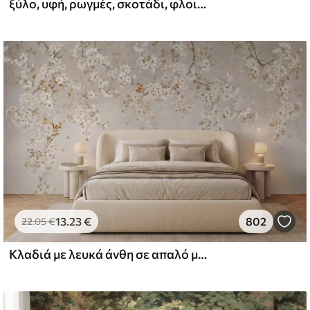
ξύλο, υφή, ρωγμές, σκοτάδι, φλοιός, επιφάνεια
l and Stick
67
49
.00
€
/m²
13
.23
€
802
22
.05
€
Κλαδιά με λευκά άνθη σε απαλό μπεζ φόντο