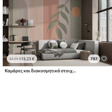
13
.23
€
797
22
.05
€
Καμάρες και διακοσμητικά στοιχεία σε στυλ boho