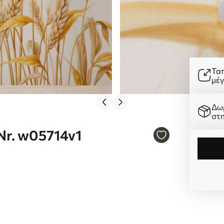
Τα
μέ
Δω
στ
Nr. w05714v1