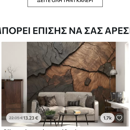
ΔΕΊΤΕ ΌΛΗ ΤΗΝ ΓΚΑΛΕΡΊ
μέγεθος που έχετε ορίσει και κόβεται σε
ΠΟΡΕΊ ΕΠΊΣΗΣ ΝΑ ΣΑΣ ΑΡΈΣ
άτους έως 50 cm.
ια επίστρωση βερνικιού και/ή κόλλα
αθαριστεί απαλά με ένα μαλακό σφουγγάρι.
 μπορούν να καθαριστούν με νερό.
13
.23
€
1.7k
22
.05
€
ίμιουμ
67
34
.00
€
/m²