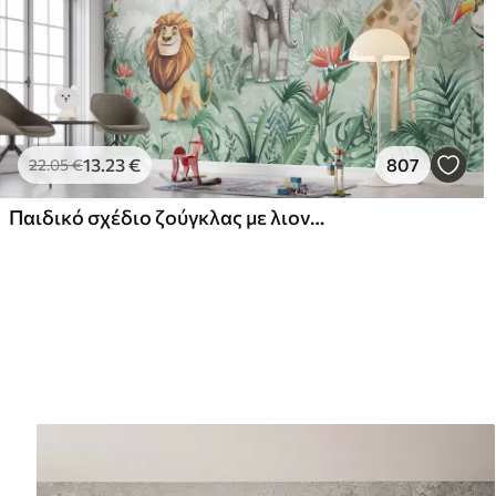
13
.23
€
807
22
.05
€
Παιδικό σχέδιο ζούγκλας με λιοντάρι, καμηλοπάρδαλη, ελέφαντα και παπαγάλους