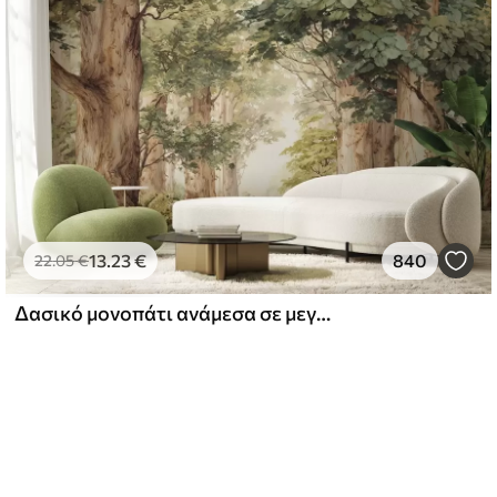
13
.23
€
840
22
.05
€
Δασικό μονοπάτι ανάμεσα σε μεγαλοπρεπή δέντρα σε στυλ ακουαρέλας