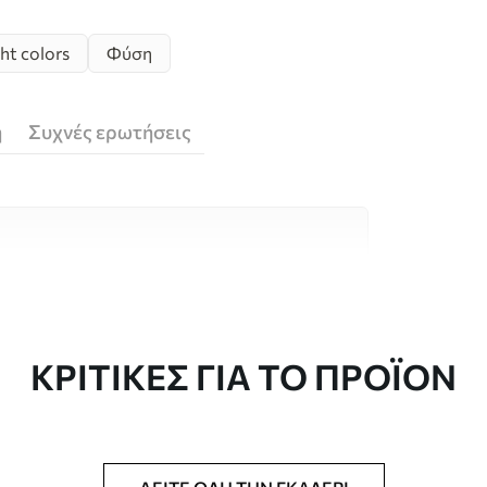
ht colors
Φύση
ή
Συχνές ερωτήσεις
υλικά υψηλής ποιότητας, το καθένα
κούς χώρους και προϋπολογισμούς.
 είναι διαθέσιμες παρακάτω ή κατά τη
ΚΡΙΤΙΚΈΣ ΓΙΑ ΤΟ ΠΡΟΪΌΝ