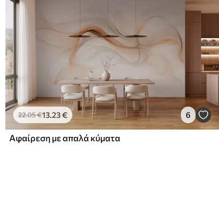
13
.23
€
6
22
.05
€
Αφαίρεση με απαλά κύματα