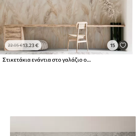
13
.23
€
15
22
.05
€
Στικετάκια ενάντια στο γαλάζιο ουρανό