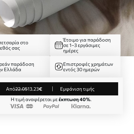
Έτοιμο για παράδοση
πετσαρία στο
σε 1–3 εργάσιμες
γεθός σας
ημέρες
ρεάν παράδοση
Επιστροφές χρημάτων
ην Ελλάδα
εντός 30 ημερών
από
22
.05
13
.23
€
Εμφάνιση τιμής
Η τιμή αναφέρεται με
έκπτωση 40%
.