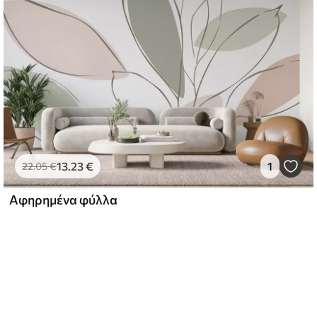
13
.23
€
1
22
.05
€
Αφηρημένα φύλλα