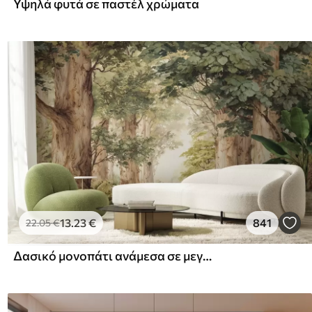
Υψηλά φυτά σε παστέλ χρώματα
13
.23
€
841
22
.05
€
Δασικό μονοπάτι ανάμεσα σε μεγαλοπρεπή δέντρα σε στυλ ακουαρέλας