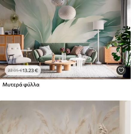
13
.23
€
22
.05
€
Μυτερά φύλλα