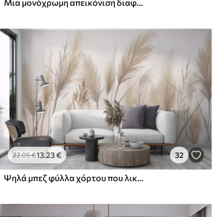
Μια μονόχρωμη απεικόνιση διαφόρων μπεζ φυτών και στίχων με λεπτές, αραχνοΰφαντες γραμμές και υφές
Premium βινύλιο
Pee
65
.00
81
.
39
.00
€
/m²
13
.23
€
32
22
.05
€
Ψηλά μπεζ φύλλα χόρτου που λικνίζονται από τον άνεμο σε ένα απαλό, φωτεινό φόντο