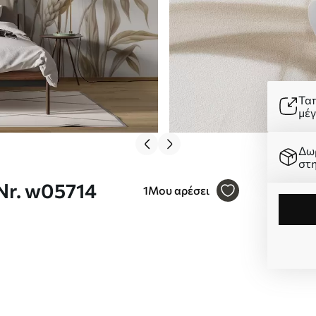
Τα
μέ
Δω
στ
Nr. w05714
1
Μου αρέσει