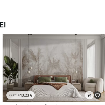
ΕΙ
13
.23
€
91
22
.05
€