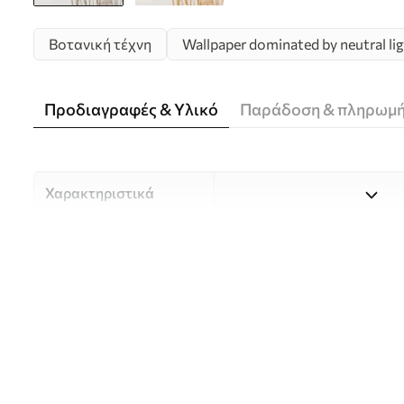
Βοτανική τέχνη
Wallpaper dominated by neutral lig
Προδιαγραφές & Υλικό
Παράδοση & πληρωμ
Χαρακτηριστικά
Υλικό
Επιλέξτε ανάμεσα σε τρία 
κατάλληλο για διαφορετι
Περισσότερες πληροφορίες
διαδικασία προσαρμογής.
Συγγραφέας
UWALLS
Αριθμός άρθρου
w05714