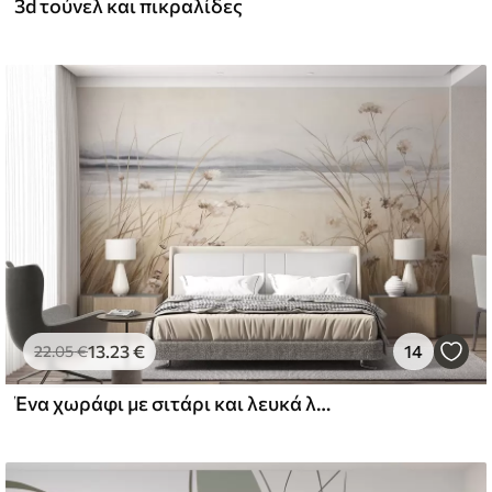
3d τούνελ και πικραλίδες
l and Stick
67
49
.00
€
/m²
13
.23
€
14
22
.05
€
Ένα χωράφι με σιτάρι και λευκά λουλούδια σε πρώτο πλάνο, μια παραλία και ο ωκεανός στο φόντο, ουδέτερα παστέλ απαλά χρώματα