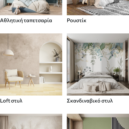
Αθλητική ταπετσαρία
Ρουστίκ
Loft στυλ
Σκανδιναβικό στυλ