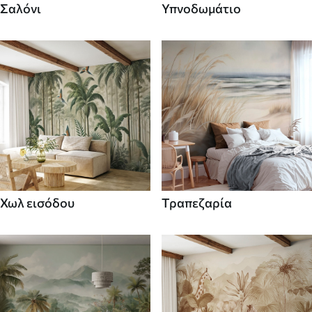
Σαλόνι
Υπνοδωμάτιο
Χωλ εισόδου
Τραπεζαρία