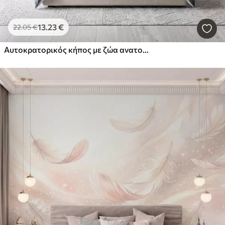
13
.23
€
22
.05
€
Αυτοκρατορικός κήπος με ζώα ανατολικού στυλ — μαϊμού, λεοπάρδαλη, τίγρη, παγώνι και ερωδιός