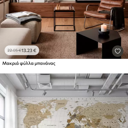
13
.23
€
22
.05
€
Μακριά φύλλα μπανάνας