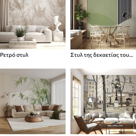
Ρετρό στυλ
Στυλ της δεκαετίας του
70