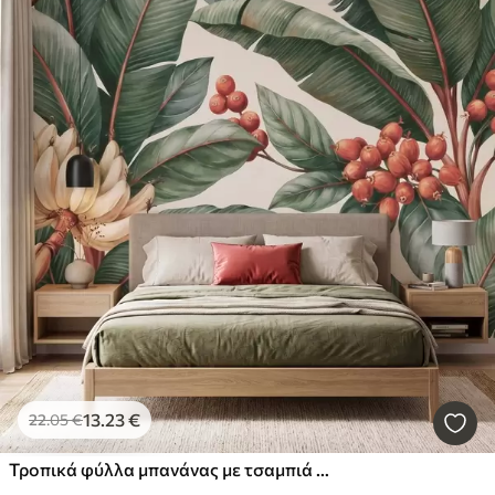
13
.23
€
22
.05
€
Τροπικά φύλλα μπανάνας με τσαμπιά κόκκινων καρπών καφέ, σε στυλ ακουαρέλας