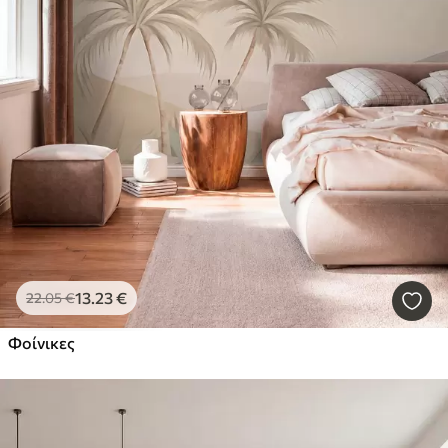
13
.23
€
22
.05
€
Φοίνικες