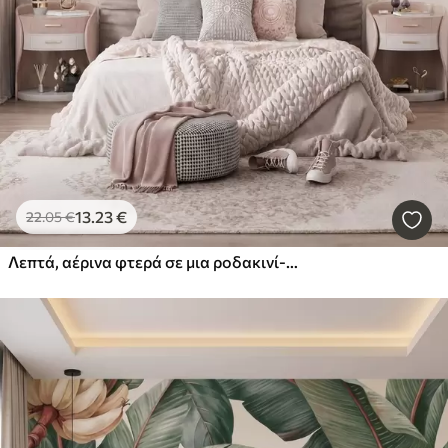
13
.23
€
22
.05
€
Λεπτά, αέρινα φτερά σε μια ροδακινί-ροζ ομίχλη με ιριδισμούς