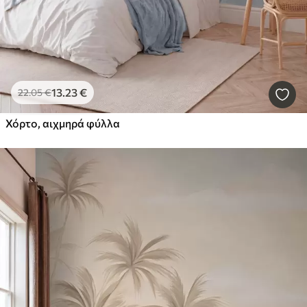
13
.23
€
22
.05
€
Χόρτο, αιχμηρά φύλλα