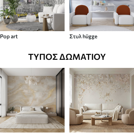
Pop art
Στυλ hügge
ΤΎΠΟΣ ΔΩΜΑΤΊΟΥ