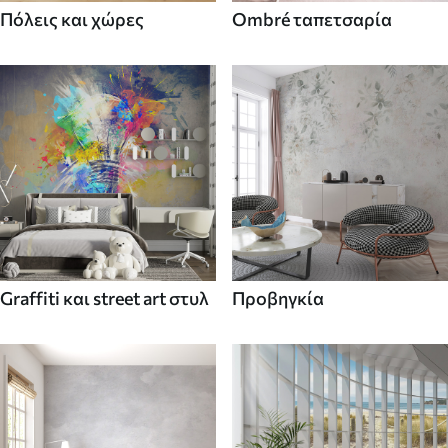
Πόλεις και χώρες
Ombré ταπετσαρία
Graffiti και street art στυλ
Προβηγκία