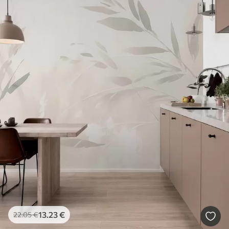
13
.23
€
22
.05
€