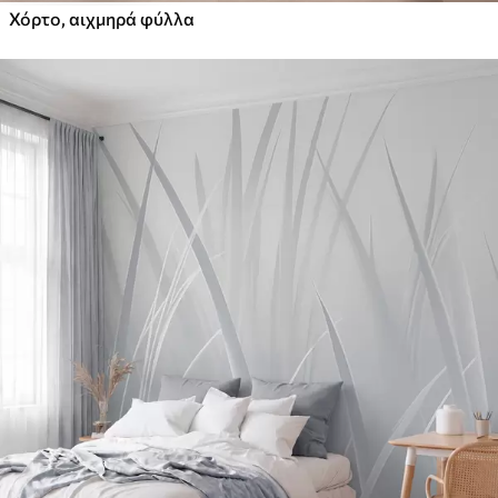
Χόρτο, αιχμηρά φύλλα