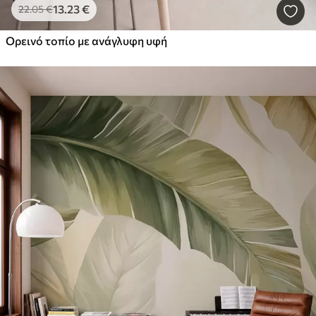
13
.23
€
22
.05
€
Ορεινό τοπίο με ανάγλυφη υφή