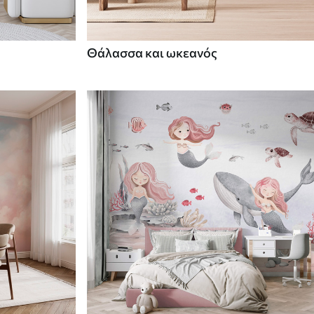
Θάλασσα και ωκεανός