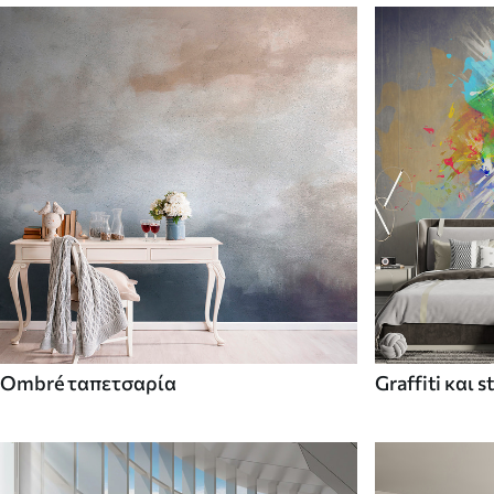
Ombré ταπετσαρία
Graffiti και s