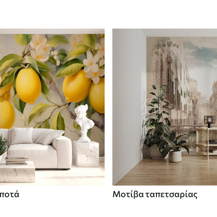
 ποτά
Μοτίβα ταπετσαρίας