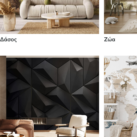
Δάσος
Ζώα