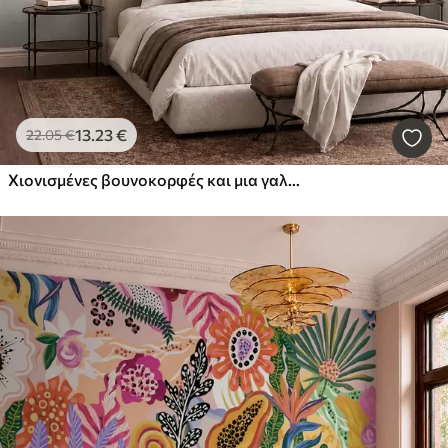
13
.23
€
22
.05
€
Χιονισμένες βουνοκορφές και μια γαλήνια λίμνη με αντανάκλαση που μοιάζει με καθρέφτη