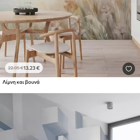
13
.23
€
22
.05
€
Λίμνη και βουνά