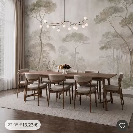
13
.23
€
22
.05
€