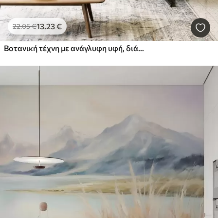
13
.23
€
22
.05
€
Βοτανική τέχνη με ανάγλυφη υφή, διάφορα φυτά και φύλλα σε αποχρώσεις του καφέ και του μπεζ