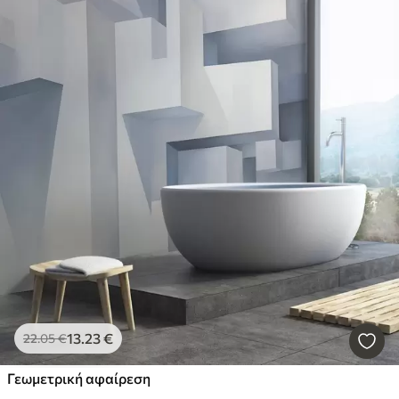
13
.23
€
22
.05
€
Γεωμετρική αφαίρεση