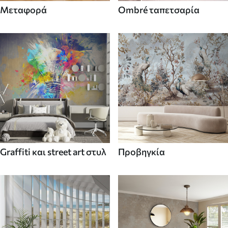
Μεταφορά
Ombré ταπετσαρία
Graffiti και street art στυλ
Προβηγκία