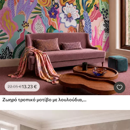
13
.23
€
22
.05
€
Ζωηρό τροπικό μοτίβο με λουλούδια, φύλλα και πολύχρωμα φρούτα