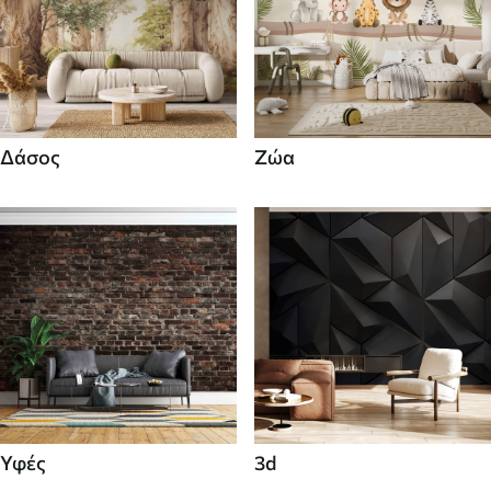
Δάσος
Ζώα
Υφές
3d