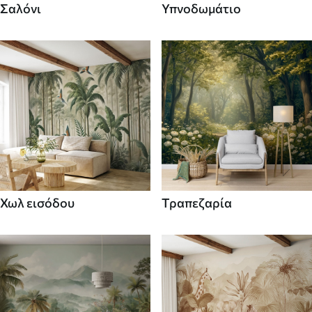
Σαλόνι
Υπνοδωμάτιο
Χωλ εισόδου
Τραπεζαρία