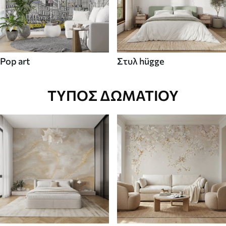
Pop art
Στυλ hügge
ΤΎΠΟΣ ΔΩΜΑΤΊΟΥ