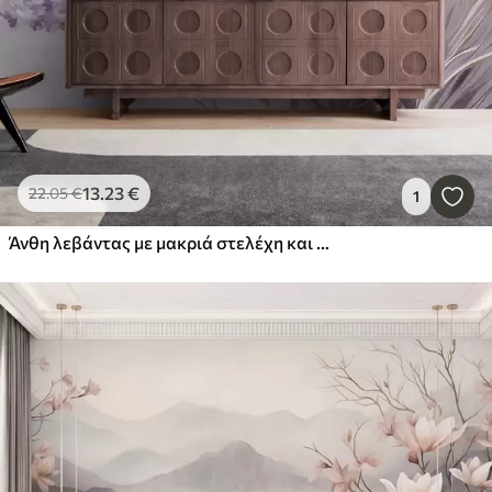
13
.23
€
22
.05
€
1
Άνθη λεβάντας με μακριά στελέχη και φύλλα, έργο τέχνης με απαλή παστέλ υφή