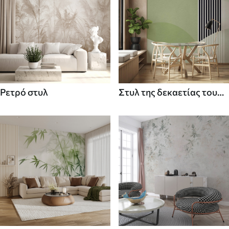
Ρετρό στυλ
Στυλ της δεκαετίας του
70