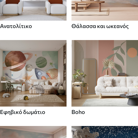
Ανατολίτικο
Θάλασσα και ωκεανός
Εφηβικό δωμάτιο
Boho