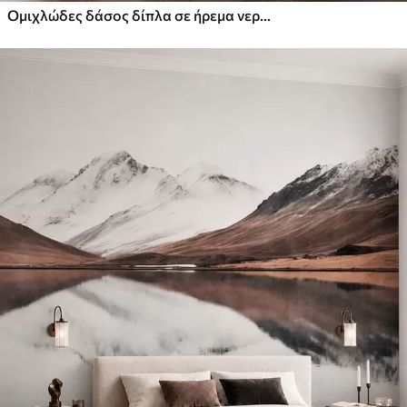
Ομιχλώδες δάσος δίπλα σε ήρεμα νερά, σε απαλές φυσικές παστέλ αποχρώσεις