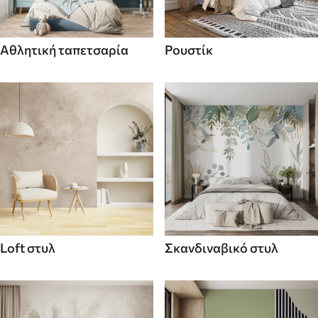
Αθλητική ταπετσαρία
Ρουστίκ
Loft στυλ
Σκανδιναβικό στυλ