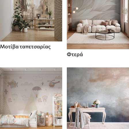
Μοτίβα ταπετσαρίας
Φτερά