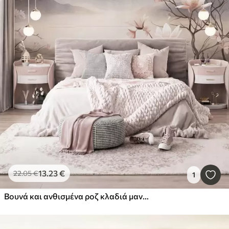
13
.23
€
22
.05
€
1
Βουνά και ανθισμένα ροζ κλαδιά μανόλιας, τοπίο με πλούσια υφή