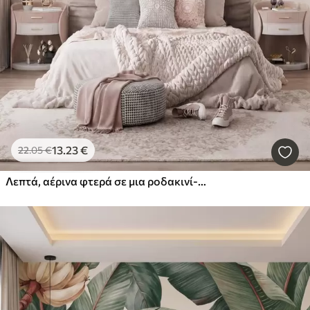
13
.23
€
22
.05
€
Λεπτά, αέρινα φτερά σε μια ροδακινί-ροζ ομίχλη με ιριδισμούς