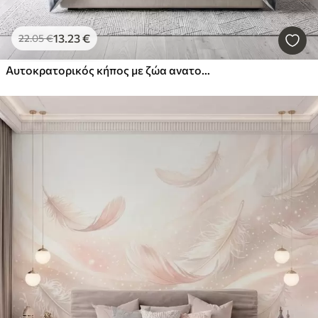
13
.23
€
22
.05
€
Αυτοκρατορικός κήπος με ζώα ανατολικού στυλ — μαϊμού, λεοπάρδαλη, τίγρη, παγώνι και ερωδιός