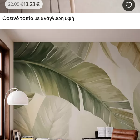
13
.23
€
22
.05
€
Ορεινό τοπίο με ανάγλυφη υφή