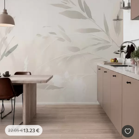
13
.23
€
22
.05
€