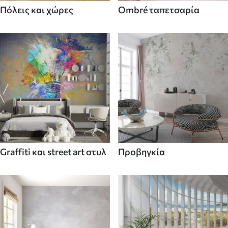
Πόλεις και χώρες
Ombré ταπετσαρία
Graffiti και street art στυλ
Προβηγκία