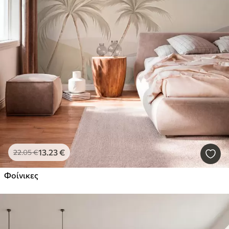
13
.23
€
22
.05
€
Φοίνικες