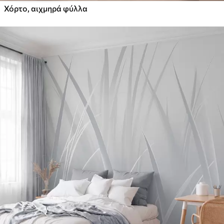
Χόρτο, αιχμηρά φύλλα