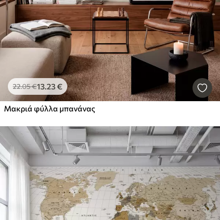
13
.23
€
22
.05
€
Μακριά φύλλα μπανάνας