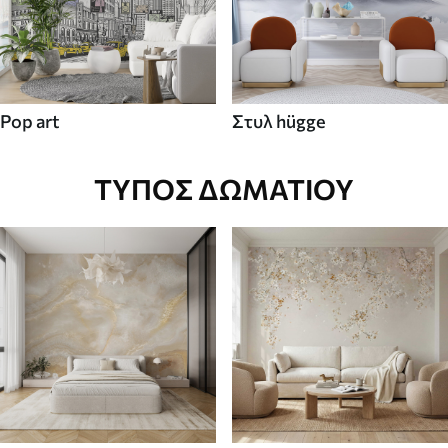
Pop art
Στυλ hügge
ΤΎΠΟΣ ΔΩΜΑΤΊΟΥ