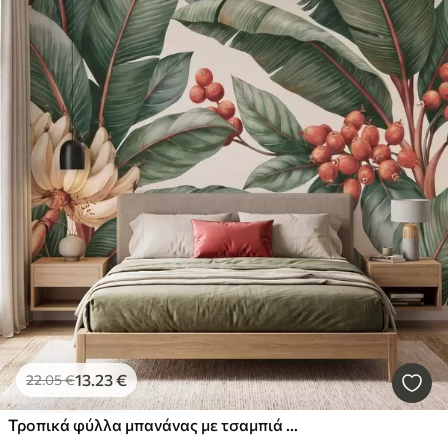
13
.23
€
22
.05
€
Τροπικά φύλλα μπανάνας με τσαμπιά κόκκινων καρπών καφέ, σε στυλ ακουαρέλας