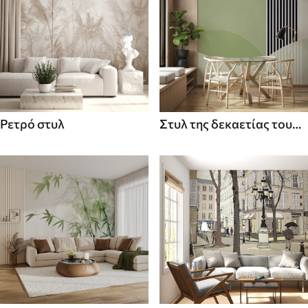
Ρετρό στυλ
Στυλ της δεκαετίας του
70