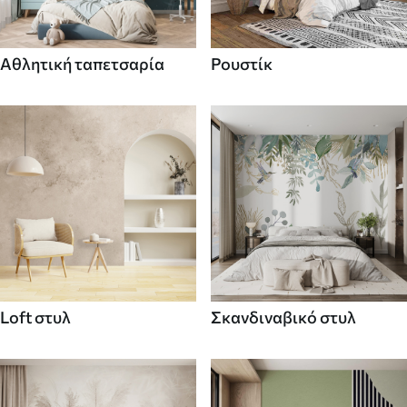
Αθλητική ταπετσαρία
Ρουστίκ
Loft στυλ
Σκανδιναβικό στυλ