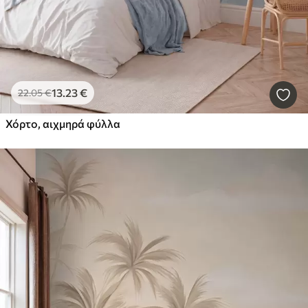
13
.23
€
22
.05
€
Χόρτο, αιχμηρά φύλλα