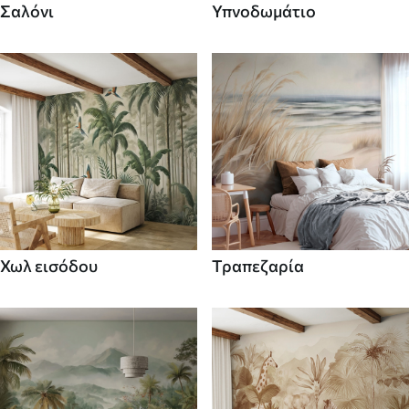
Σαλόνι
Υπνοδωμάτιο
Χωλ εισόδου
Τραπεζαρία