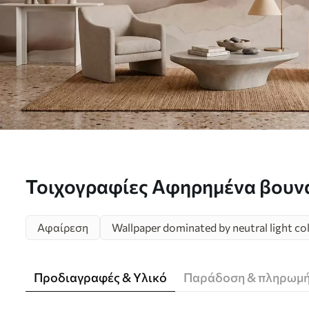
Τοιχογραφίες Αφηρημένα βουνά 
μινιμαλιστικό Nr. w05434
Αφαίρεση
Wallpaper dominated by neutral light co
Προδιαγραφές & Υλικό
Παράδοση & πληρωμ