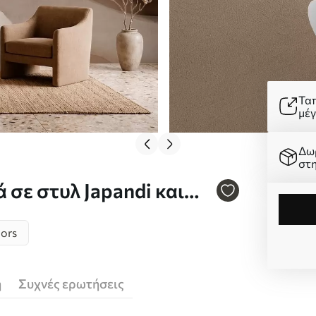
Τα
μέ
Δω
στ
σε στυλ Japandi και
lors
ή
Συχνές ερωτήσεις