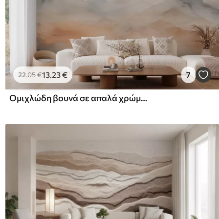
13
.23
€
7
22
.05
€
Ομιχλώδη βουνά σε απαλά χρώματα