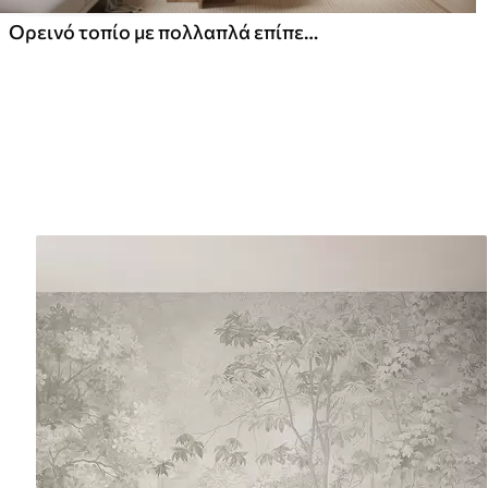
Ορεινό τοπίο με πολλαπλά επίπεδα πάνω από μια γαλήνια λίμνη, σε ζεστή μπεζ παλέτα