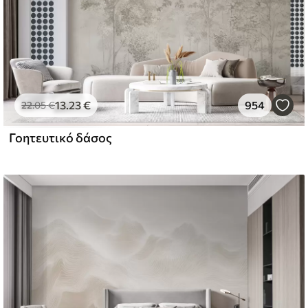
13
.23
€
954
22
.05
€
Γοητευτικό δάσος