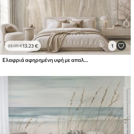
13
.23
€
1
22
.05
€
Ελαφριά αφηρημένη υφή με απαλές κάθετες μεταβάσεις σε κρεμ αποχρώσεις