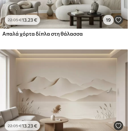
13
.23
€
19
22
.05
€
Απαλά χόρτα δίπλα στη θάλασσα
13
.23
€
22
.05
€