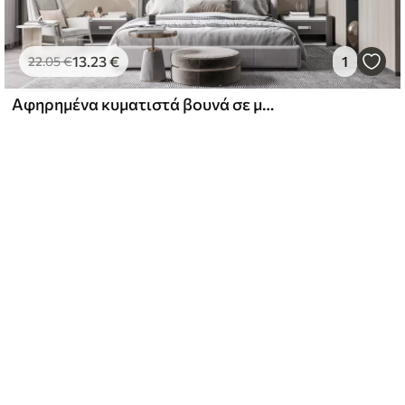
13
.23
€
1
22
.05
€
Αφηρημένα κυματιστά βουνά σε μπεζ αποχρώσεις, σε μινιμαλιστικό στυλ