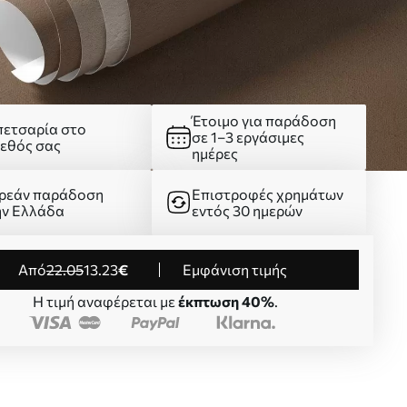
Έτοιμο για παράδοση
πετσαρία στο
σε 1–3 εργάσιμες
γεθός σας
ημέρες
ρεάν παράδοση
Επιστροφές χρημάτων
ην Ελλάδα
εντός 30 ημερών
από
22
.05
13
.23
€
Εμφάνιση τιμής
Η τιμή αναφέρεται με
έκπτωση 40%
.