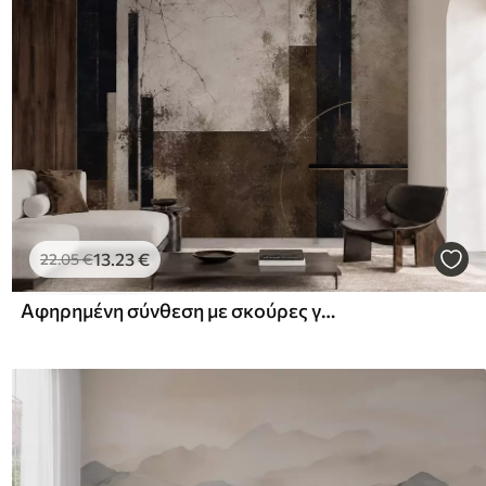
13
.23
€
22
.05
€
Αφηρημένη σύνθεση με σκούρες γραμμές και υφές