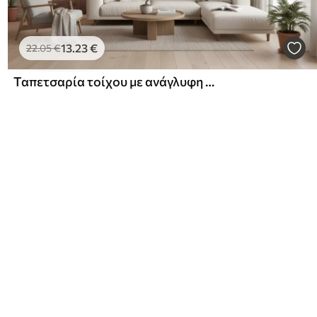
13
.23
€
22
.05
€
Ταπετσαρία τοίχου με ανάγλυφη υφή και πολυεπίπεδες αμμώδεις σχηματισμούς σε ζεστή μπεζ παλέτα