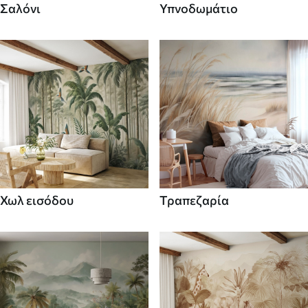
Σαλόνι
Υπνοδωμάτιο
Χωλ εισόδου
Τραπεζαρία