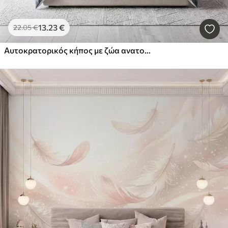
13
.23
€
22
.05
€
Αυτοκρατορικός κήπος με ζώα ανατολικού στυλ — μαϊμού, λεοπάρδαλη, τίγρη, παγώνι και ερωδιός