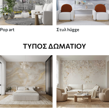
Pop art
Στυλ hügge
ΤΎΠΟΣ ΔΩΜΑΤΊΟΥ