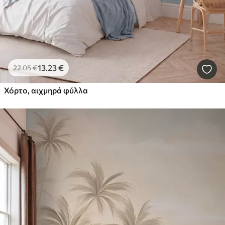
13
.23
€
22
.05
€
Χόρτο, αιχμηρά φύλλα