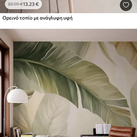
13
.23
€
22
.05
€
Ορεινό τοπίο με ανάγλυφη υφή