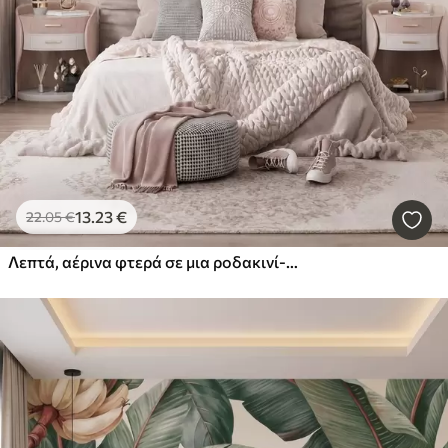
13
.23
€
22
.05
€
Λεπτά, αέρινα φτερά σε μια ροδακινί-ροζ ομίχλη με ιριδισμούς