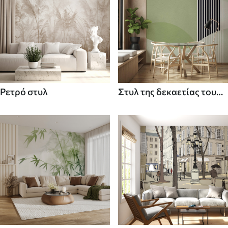
Ρετρό στυλ
Στυλ της δεκαετίας του
70