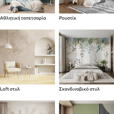
Αθλητική ταπετσαρία
Ρουστίκ
Loft στυλ
Σκανδιναβικό στυλ