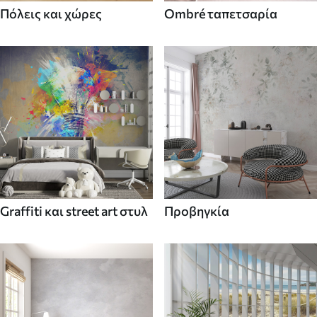
Πόλεις και χώρες
Ombré ταπετσαρία
Graffiti και street art στυλ
Προβηγκία