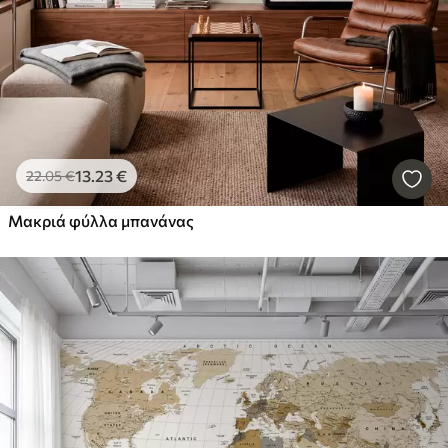
13
.23
€
22
.05
€
Μακριά φύλλα μπανάνας