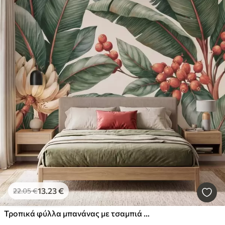
13
.23
€
22
.05
€
Τροπικά φύλλα μπανάνας με τσαμπιά κόκκινων καρπών καφέ, σε στυλ ακουαρέλας