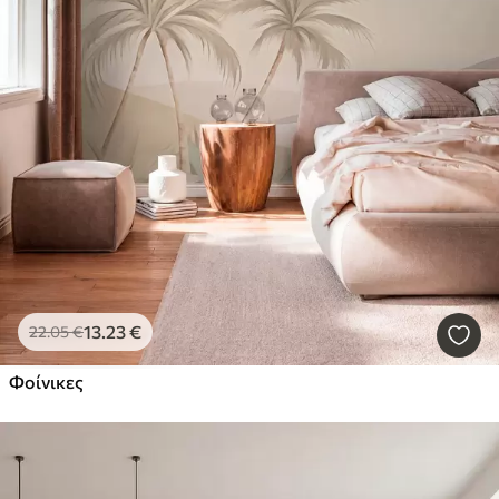
13
.23
€
22
.05
€
Φοίνικες