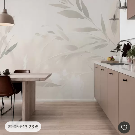
13
.23
€
22
.05
€