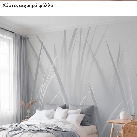
Χόρτο, αιχμηρά φύλλα