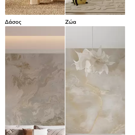
Δάσος
Ζώα