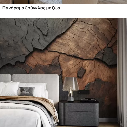
Πανόραμα ζούγκλας με ζώα