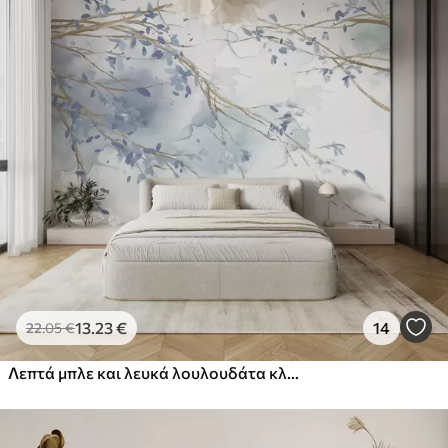
13
.23
€
14
22
.05
€
Λεπτά μπλε και λευκά λουλουδάτα κλαδιά με απαλό, θολό φόντο ακουαρέλας