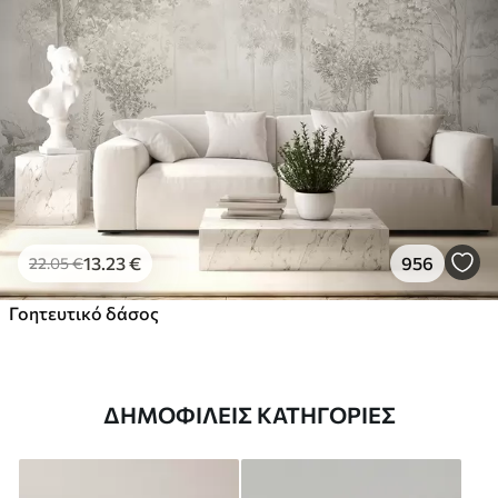
13
.23
€
956
22
.05
€
Γοητευτικό δάσος
ΔΗΜΟΦΙΛΕΊΣ ΚΑΤΗΓΟΡΊΕΣ