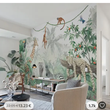
13
.23
€
1.7k
22
.05
€