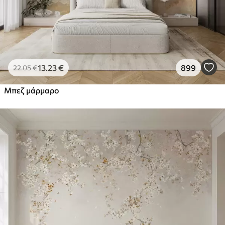
13
.23
€
899
22
.05
€
Μπεζ μάρμαρο