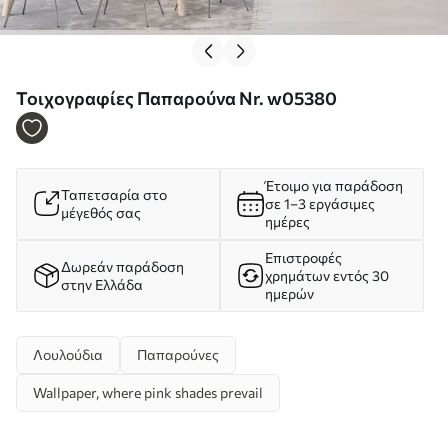
Τοιχογραφίες Παπαρούνα Nr. w05380
Έτοιμο για παράδοση
Ταπετσαρία στο
σε 1–3 εργάσιμες
μέγεθός σας
ημέρες
Επιστροφές
Δωρεάν παράδοση
χρημάτων εντός 30
στην Ελλάδα
ημερών
Λουλούδια
Παπαρούνες
Wallpaper, where pink shades prevail