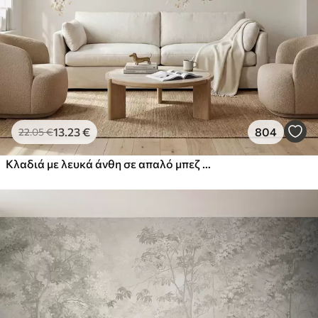
13
.23
€
804
22
.05
€
Κλαδιά με λευκά άνθη σε απαλό μπεζ φόντο