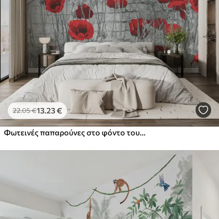
Στάνταρ
44
.98
26
.99
€
/m²
Πρίμιουμ
56
.67
34
.00
€
/m²
Premium βινύλιο
65
.00
39
.00
€
/m²
13
.23
€
22
.05
€
Φωτεινές παπαρούνες στο φόντο του τοίχου
Peel and Stick
81
.67
49
.00
€
/m²