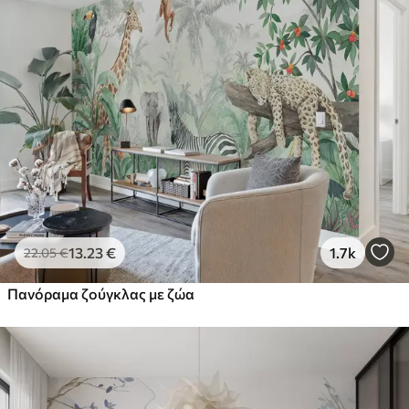
13
.23
€
1.7k
22
.05
€
Πανόραμα ζούγκλας με ζώα