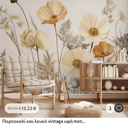
13
.23
€
2
22
.05
€
Πορτοκαλί και λευκό vintage υφή παπαρούνες με λεπτούς μίσχους και φύλλα, ανοιχτό μπεζ φόντο, ακουαρέλα στυλ