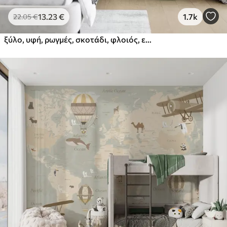
13
.23
€
1.7k
22
.05
€
ξύλο, υφή, ρωγμές, σκοτάδι, φλοιός, επιφάνεια