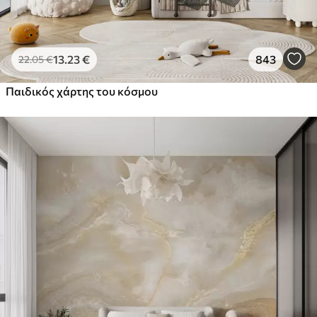
13
.23
€
843
22
.05
€
Παιδικός χάρτης του κόσμου