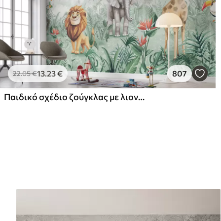
13
.23
€
807
22
.05
€
Παιδικό σχέδιο ζούγκλας με λιοντάρι, καμηλοπάρδαλη, ελέφαντα και παπαγάλους