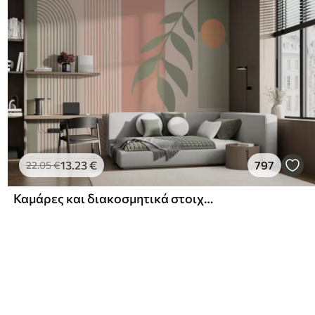
13
.23
€
797
22
.05
€
Καμάρες και διακοσμητικά στοιχεία σε στυλ boho