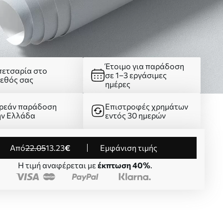
Έτοιμο για παράδοση
πετσαρία στο
σε 1–3 εργάσιμες
γεθός σας
ημέρες
ρεάν παράδοση
Επιστροφές χρημάτων
ην Ελλάδα
εντός 30 ημερών
από
22
.05
13
.23
€
Εμφάνιση τιμής
Η τιμή αναφέρεται με
έκπτωση 40%
.