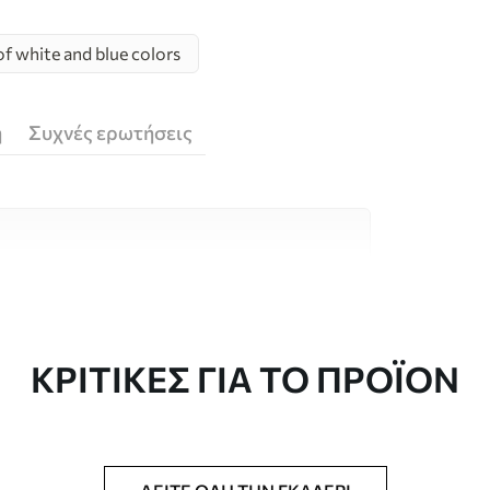
f white and blue colors
ή
Συχνές ερωτήσεις
υλικά υψηλής ποιότητας, το καθένα
κούς χώρους και προϋπολογισμούς.
 είναι διαθέσιμες παρακάτω ή κατά τη
ΚΡΙΤΙΚΈΣ ΓΙΑ ΤΟ ΠΡΟΪΌΝ