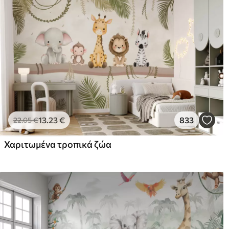
13
.23
€
833
22
.05
€
Χαριτωμένα τροπικά ζώα