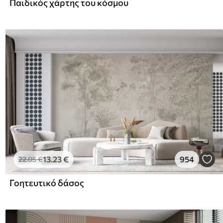
Παιδικός χάρτης του κόσμου
13
.23
€
954
22
.05
€
Γοητευτικό δάσος