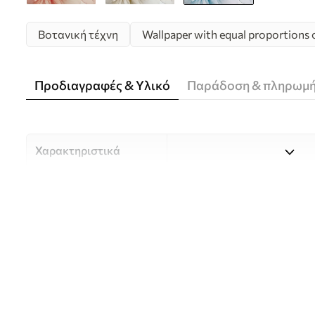
Βοτανική τέχνη
Wallpaper with equal proportions o
Προδιαγραφές & Υλικό
Παράδοση & πληρωμ
Χαρακτηριστικά
Υλικό
Επιλέξτε ανάμεσα σε τρία 
κατάλληλο για διαφορετι
Περισσότερες πληροφορίες
διαδικασία προσαρμογής.
Συγγραφέας
UWALLS
Αριθμός άρθρου
w05360v2