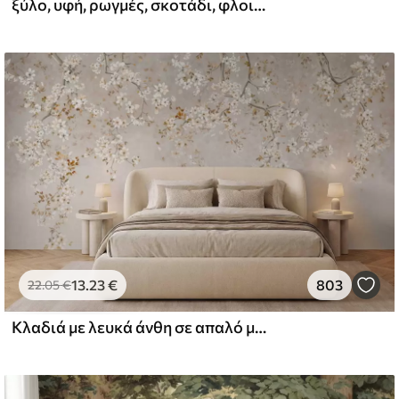
ξύλο, υφή, ρωγμές, σκοτάδι, φλοιός, επιφάνεια
l and Stick
67
49
.00
€
/m²
13
.23
€
803
22
.05
€
Κλαδιά με λευκά άνθη σε απαλό μπεζ φόντο