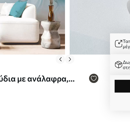
Τα
μέ
Δω
στ
ύδια με ανάλαφρα,
ουαρέλας, κομψή