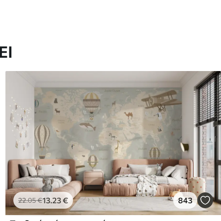
ΕΙ
13
.23
€
843
22
.05
€