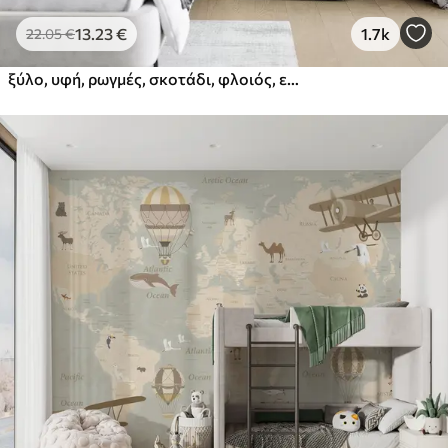
13
.23
€
1.7k
22
.05
€
ξύλο, υφή, ρωγμές, σκοτάδι, φλοιός, επιφάνεια