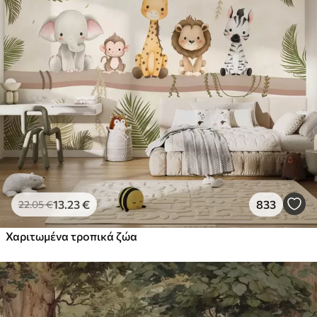
13
.23
€
833
22
.05
€
Χαριτωμένα τροπικά ζώα