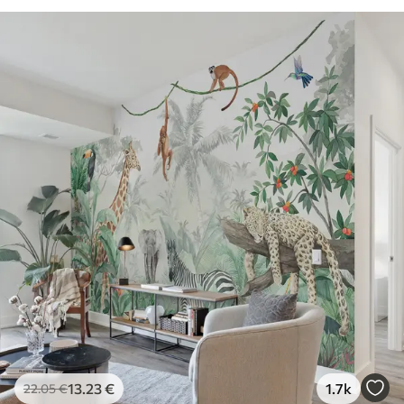
81
.67
49
.00
€
/m²
13
.23
€
1.7k
22
.05
€