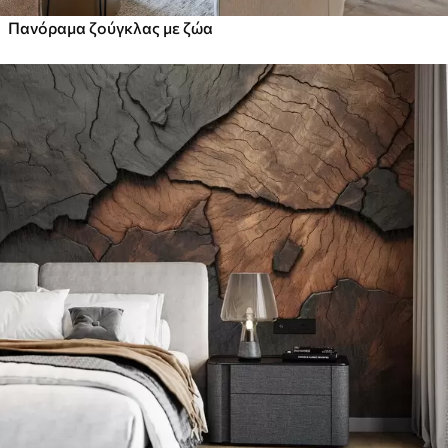
Πανόραμα ζούγκλας με ζώα