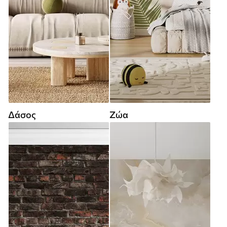
Δάσος
Ζώα