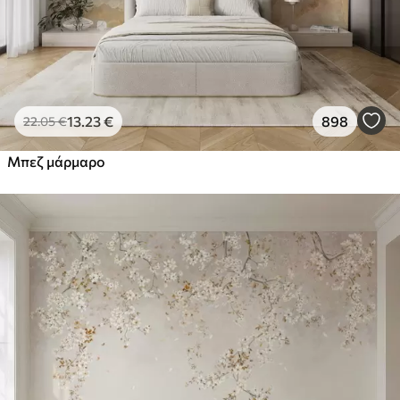
13
.23
€
898
22
.05
€
Μπεζ μάρμαρο