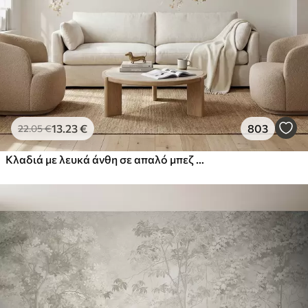
13
.23
€
803
22
.05
€
Κλαδιά με λευκά άνθη σε απαλό μπεζ φόντο