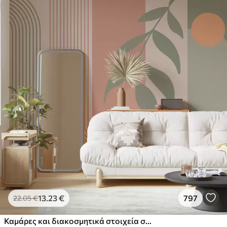
13
.23
€
797
22
.05
€
Καμάρες και διακοσμητικά στοιχεία σε στυλ boho