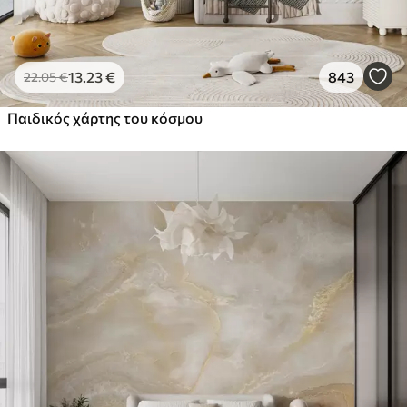
13
.23
€
843
22
.05
€
Παιδικός χάρτης του κόσμου