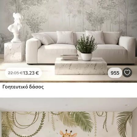
13
.23
€
955
22
.05
€
Γοητευτικό δάσος