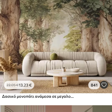
13
.23
€
841
22
.05
€
Δασικό μονοπάτι ανάμεσα σε μεγαλοπρεπή δέντρα σε στυλ ακουαρέλας