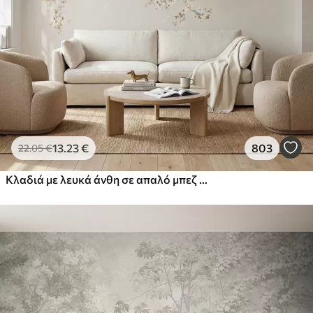
13
.23
€
803
22
.05
€
Κλαδιά με λευκά άνθη σε απαλό μπεζ φόντο