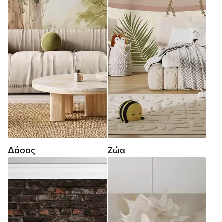
Δάσος
Ζώα