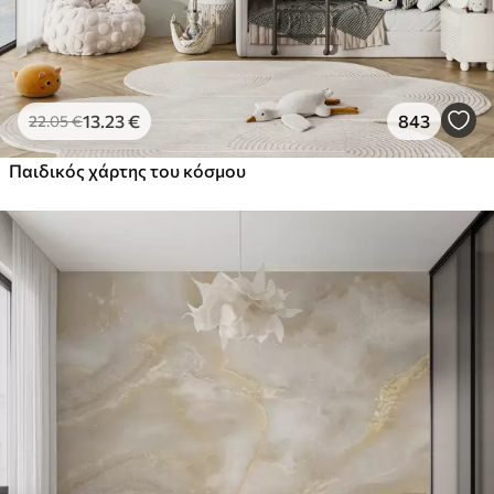
13
.23
€
843
22
.05
€
Παιδικός χάρτης του κόσμου