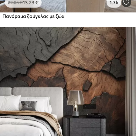
13
.23
€
1.7k
22
.05
€
Πανόραμα ζούγκλας με ζώα
Peel and Stick
81
.67
49
.00
€
/m²