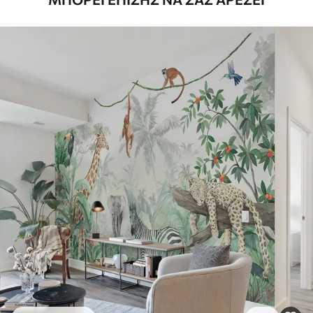
απαλά με ένα μαλακό σφουγγάρι. Οι
ταπετσαρίες με βερνίκι μπορούν να
καθαριστούν με νερό.
Μέθοδος
Απρόσκοπτη εφαρμογή
εφαρμογής
Διαθέσιμα υλικά
Στάνταρ
44
.98
26
.99
€
/m²
Πρίμιουμ
56
.67
34
.00
€
/m²
Premium βινύλιο
65
.00
39
.00
€
/m²