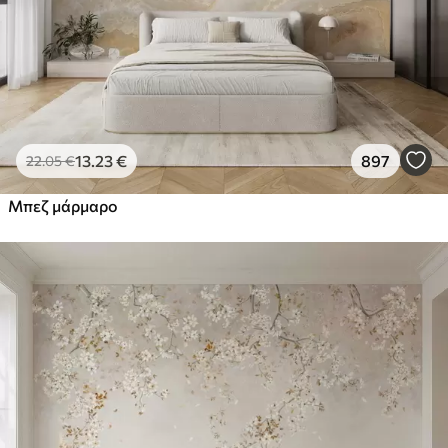
13
.23
€
897
22
.05
€
Μπεζ μάρμαρο