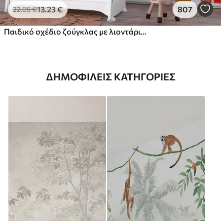
13
.23
€
807
22
.05
€
Παιδικό σχέδιο ζούγκλας με λιοντάρι, καμηλοπάρδαλη, ελέφαντα και παπαγάλους
ΔΗΜΟΦΙΛΕΊΣ ΚΑΤΗΓΟΡΊΕΣ