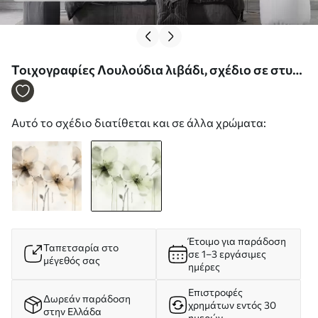
Τοιχογραφίες Λουλούδια λιβάδι, σχέδιο σε στυλ
ακουαρέλας, πράσινη παλέτα χρωμάτων Nr.
w02489v1
Αυτό το σχέδιο διατίθεται και σε άλλα χρώματα:
Έτοιμο για παράδοση
Ταπετσαρία στο
σε 1–3 εργάσιμες
μέγεθός σας
ημέρες
Επιστροφές
Δωρεάν παράδοση
χρημάτων εντός 30
στην Ελλάδα
ημερών