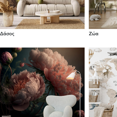
Δάσος
Ζώα