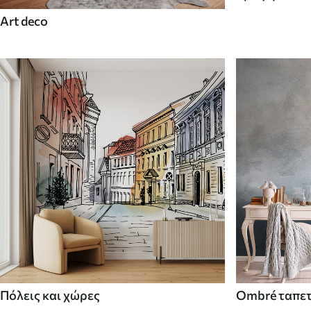
Art deco
Πόλεις και χώρες
Ombré ταπε