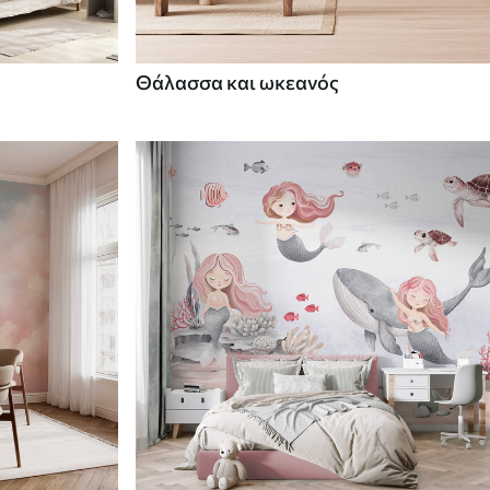
Θάλασσα και ωκεανός