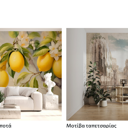
 ποτά
Μοτίβα ταπετσαρίας