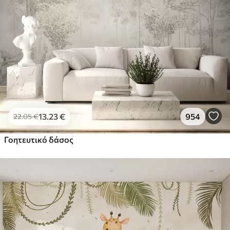
13
.23
€
954
22
.05
€
Γοητευτικό δάσος