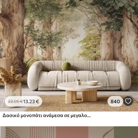
13
.23
€
840
22
.05
€
Δασικό μονοπάτι ανάμεσα σε μεγαλοπρεπή δέντρα σε στυλ ακουαρέλας