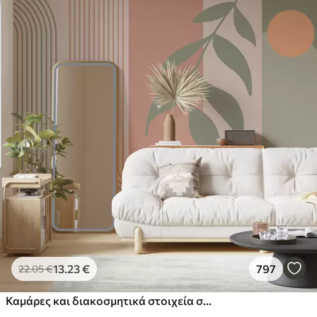
13
.23
€
797
22
.05
€
Καμάρες και διακοσμητικά στοιχεία σε στυλ boho