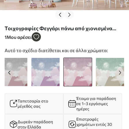
Τοιχογραφίες Φεγγάρι πάνω από χιονισμένα
βουνά παιδική εικονογράφηση σε ροζ χρώμα Nr.
1
Μου αρέσει
w00374v2
Αυτό το σχέδιο διατίθεται και σε άλλα χρώματα:
Έτοιμο για παράδοση
Ταπετσαρία στο
σε 1–3 εργάσιμες
μέγεθός σας
ημέρες
Επιστροφές
Δωρεάν παράδοση
χρημάτων εντός 30
στην Ελλάδα