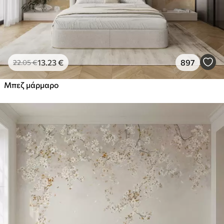
13
.23
€
897
22
.05
€
Μπεζ μάρμαρο