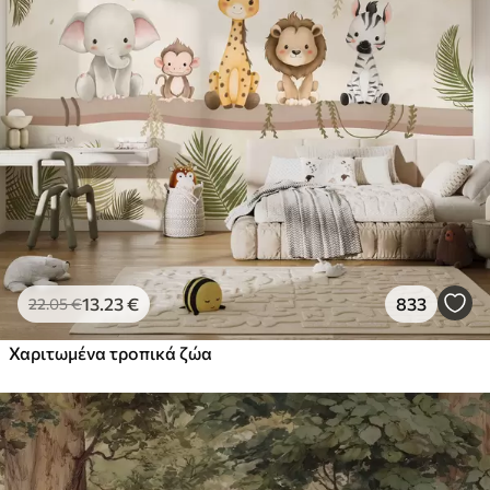
13
.23
€
833
22
.05
€
Χαριτωμένα τροπικά ζώα