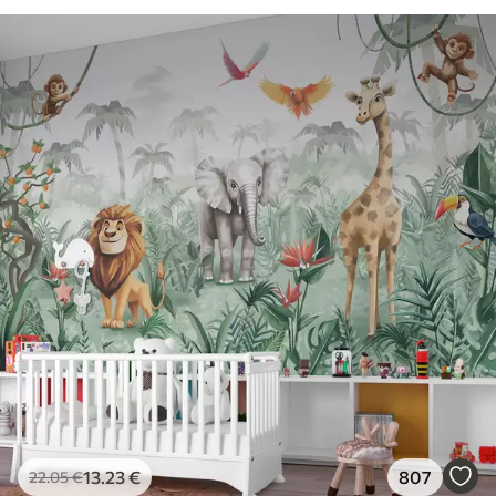
13
.23
€
807
22
.05
€