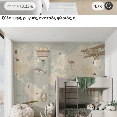
13
.23
€
1.7k
22
.05
€
ξύλο, υφή, ρωγμές, σκοτάδι, φλοιός, επιφάνεια