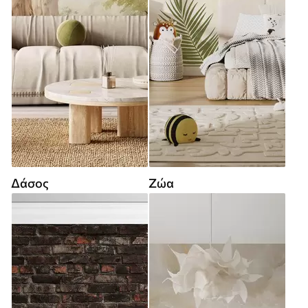
Δάσος
Ζώα