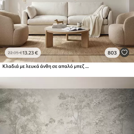
13
.23
€
803
22
.05
€
Κλαδιά με λευκά άνθη σε απαλό μπεζ φόντο