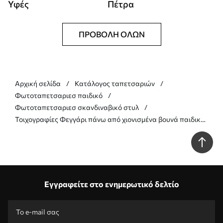
Υφές
Πέτρα
ΠΡΟΒΟΛΉ ΌΛΩΝ
Αρχική σελίδα
Κατάλογος ταπετσαριών
Φωτοταπετσαριεσ παιδικό
Φωτοταπετσαριεσ σκανδιναβικό στυλ
Τοιχογραφίες Φεγγάρι πάνω από χιονισμένα βουνά παιδική
εικονογράφηση σε ροζ χρώμα Nr. w00374v2
Εγγραφείτε στο ενημερωτικό δελτίο