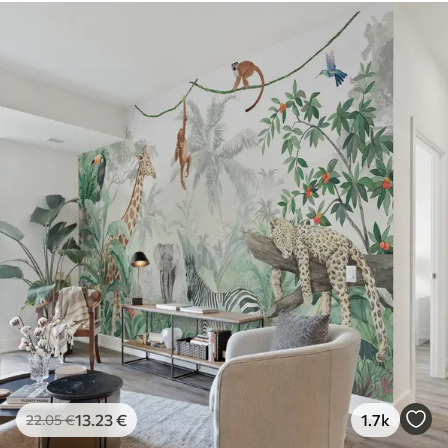
ταπετσαρίες με βερνίκι μπορούν να
καθαριστούν με νερό.
Μέθοδος
Απρόσκοπτη εφαρμογή
εφαρμογής
Διαθέσιμα υλικά
Στάνταρ
44
.98
26
.99
€
/m²
Πρίμιουμ
56
.67
34
.00
€
/m²
Premium βινύλιο
65
.00
39
.00
€
/m²
13
.23
€
1.7k
22
.05
€