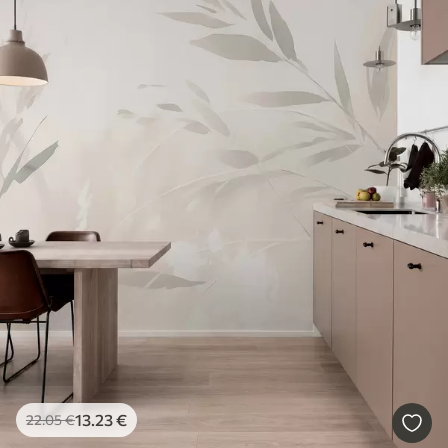
13
.23
€
22
.05
€