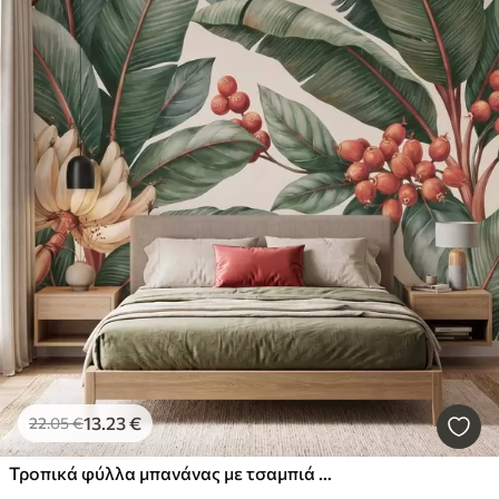
13
.23
€
22
.05
€
Τροπικά φύλλα μπανάνας με τσαμπιά κόκκινων καρπών καφέ, σε στυλ ακουαρέλας