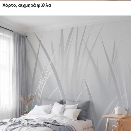
Χόρτο, αιχμηρά φύλλα