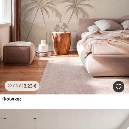
13
.23
€
22
.05
€
Φοίνικες