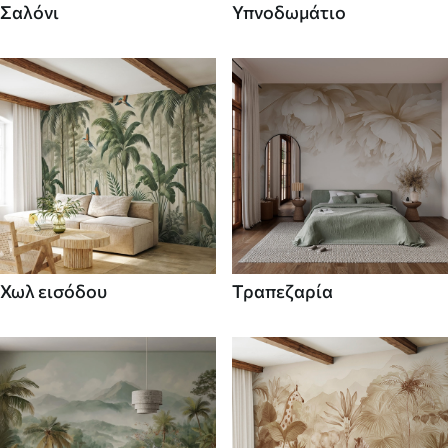
Σαλόνι
Υπνοδωμάτιο
Χωλ εισόδου
Τραπεζαρία