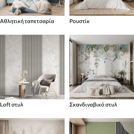
Αθλητική ταπετσαρία
Ρουστίκ
Loft στυλ
Σκανδιναβικό στυλ