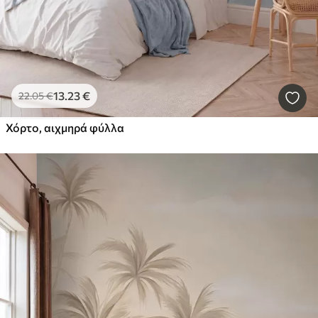
13
.23
€
22
.05
€
Χόρτο, αιχμηρά φύλλα