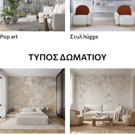
Pop art
Στυλ hügge
ΤΎΠΟΣ ΔΩΜΑΤΊΟΥ