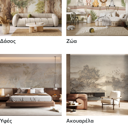
Δάσος
Ζώα
Υφές
Ακουαρέλα