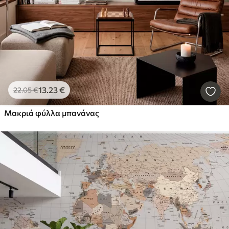
13
.23
€
22
.05
€
Μακριά φύλλα μπανάνας