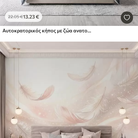
13
.23
€
22
.05
€
Αυτοκρατορικός κήπος με ζώα ανατολικού στυλ — μαϊμού, λεοπάρδαλη, τίγρη, παγώνι και ερωδιός