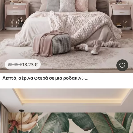
13
.23
€
22
.05
€
Λεπτά, αέρινα φτερά σε μια ροδακινί-ροζ ομίχλη με ιριδισμούς