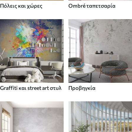
Πόλεις και χώρες
Ombré ταπετσαρία
Graffiti και street art στυλ
Προβηγκία