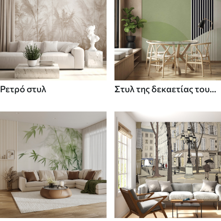
Ρετρό στυλ
Στυλ της δεκαετίας του
70