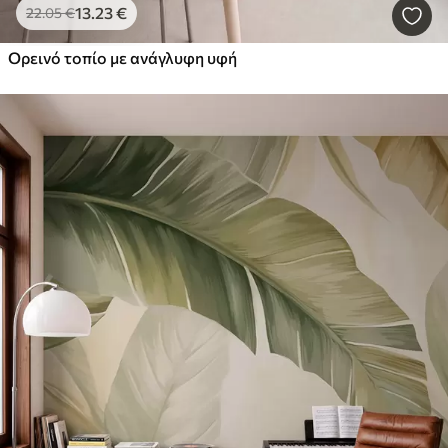
13
.23
€
22
.05
€
Ορεινό τοπίο με ανάγλυφη υφή