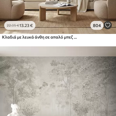
13
.23
€
804
22
.05
€
Κλαδιά με λευκά άνθη σε απαλό μπεζ φόντο