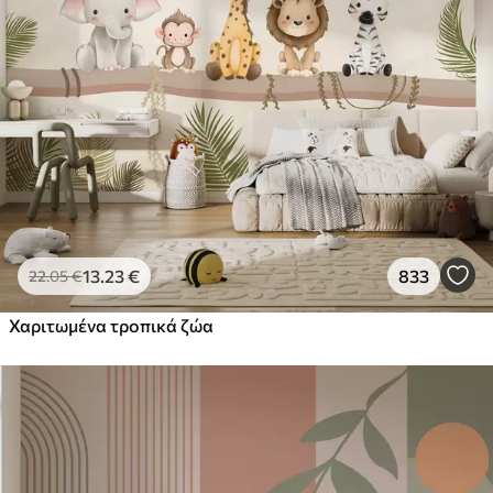
13
.23
€
833
22
.05
€
Χαριτωμένα τροπικά ζώα