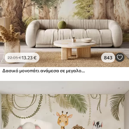
13
.23
€
843
22
.05
€
Δασικό μονοπάτι ανάμεσα σε μεγαλοπρεπή δέντρα σε στυλ ακουαρέλας