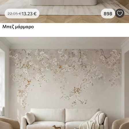
13
.23
€
898
22
.05
€
Μπεζ μάρμαρο