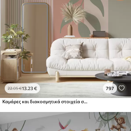
13
.23
€
797
22
.05
€
Καμάρες και διακοσμητικά στοιχεία σε στυλ boho