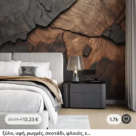
13
.23
€
1.7k
22
.05
€
ξύλο, υφή, ρωγμές, σκοτάδι, φλοιός, επιφάνεια