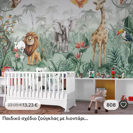
13
.23
€
808
22
.05
€
Παιδικό σχέδιο ζούγκλας με λιοντάρι, καμηλοπάρδαλη, ελέφαντα και παπαγάλους