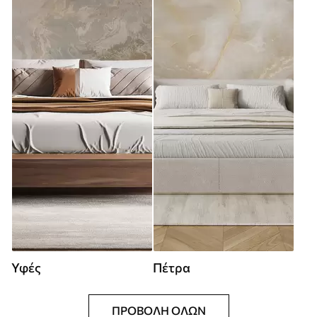
Υφές
Πέτρα
ΠΡΟΒΟΛΉ ΌΛΩΝ