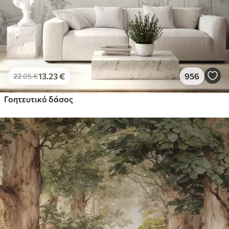
13
.23
€
956
22
.05
€
Γοητευτικό δάσος