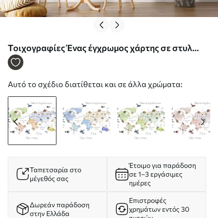
Τοιχογραφίες Ένας έγχρωμος χάρτης σε στυλ
ακουαρέλας με ζώα. Επιγραφές στα ουκρανικά
Nr. c00012uk
Αυτό το σχέδιο διατίθεται και σε άλλα χρώματα:
Έτοιμο για παράδοση
Ταπετσαρία στο
σε 1–3 εργάσιμες
μέγεθός σας
ημέρες
Επιστροφές
Δωρεάν παράδοση
χρημάτων εντός 30
στην Ελλάδα
ημερών