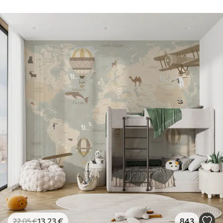
13
.23
€
843
22
.05
€