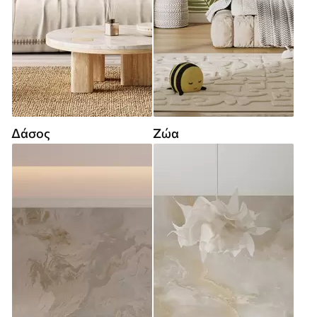
Δάσος
Ζώα