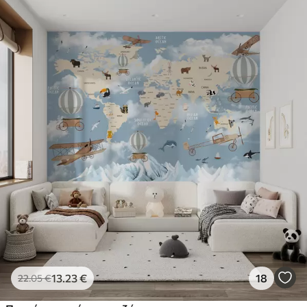
13
.23
€
18
22
.05
€