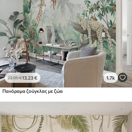
13
.23
€
1.7k
22
.05
€
Πανόραμα ζούγκλας με ζώα