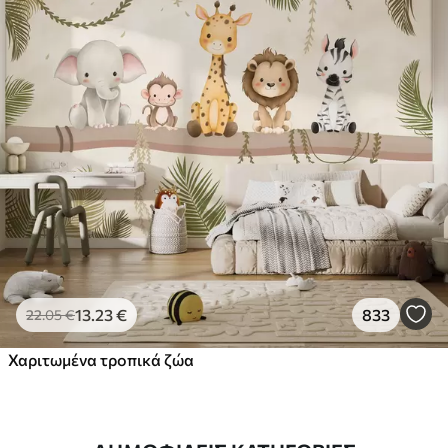
13
.23
€
833
22
.05
€
Χαριτωμένα τροπικά ζώα