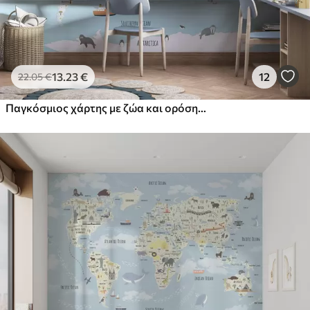
13
.23
€
12
22
.05
€
Παγκόσμιος χάρτης με ζώα και ορόσημα