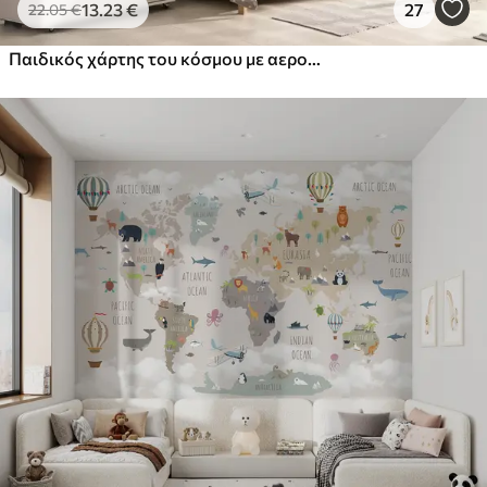
13
.23
€
27
22
.05
€
Παιδικός χάρτης του κόσμου με αεροσκάφη