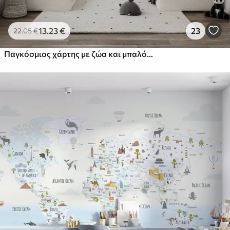
13
.23
€
23
22
.05
€
Παγκόσμιος χάρτης με ζώα και μπαλόνια