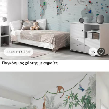
13
.23
€
15
22
.05
€
Παγκόσμιος χάρτης με σημαίες