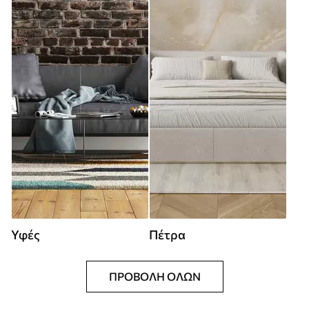
Υφές
Πέτρα
ΠΡΟΒΟΛΉ ΌΛΩΝ