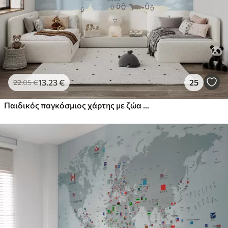
13
.23
€
25
22
.05
€
Παιδικός παγκόσμιος χάρτης με ζώα και ορόσημα