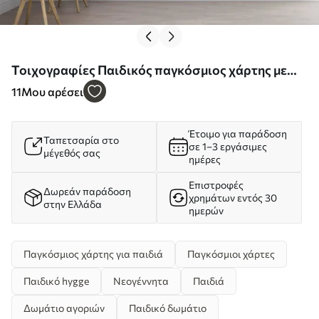
Τοιχογραφίες Παιδικός παγκόσμιος χάρτης με
ζώα Nr. u99228
11
Μου αρέσει
Έτοιμο για παράδοση
Ταπετσαρία στο
σε 1–3 εργάσιμες
μέγεθός σας
ημέρες
Επιστροφές
Δωρεάν παράδοση
χρημάτων εντός 30
στην Ελλάδα
ημερών
Παγκόσμιος χάρτης για παιδιά
Παγκόσμιοι χάρτες
Παιδικό hygge
Νεογέννητα
Παιδιά
Δωμάτιο αγοριών
Παιδικό δωμάτιο