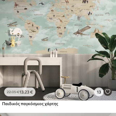
13
.23
€
13
22
.05
€
Παιδικός παγκόσμιος χάρτης