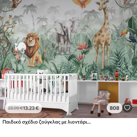
13
.23
€
808
22
.05
€
Παιδικό σχέδιο ζούγκλας με λιοντάρι, καμηλοπάρδαλη, ελέφαντα και παπαγάλους