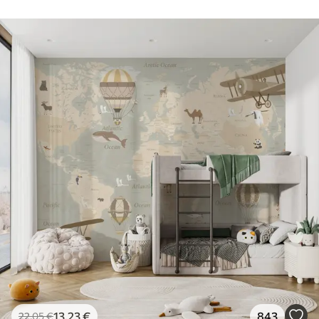
13
.23
€
843
22
.05
€