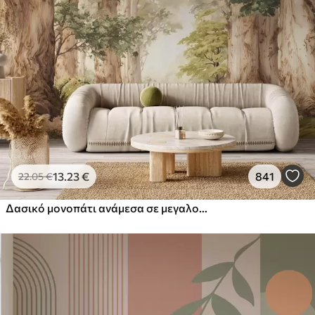
13
.23
€
841
22
.05
€
Δασικό μονοπάτι ανάμεσα σε μεγαλοπρεπή δέντρα σε στυλ ακουαρέλας