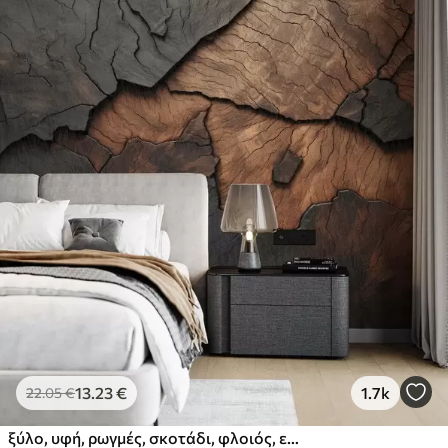
13
.23
€
1.7k
22
.05
€
ξύλο, υφή, ρωγμές, σκοτάδι, φλοιός, επιφάνεια