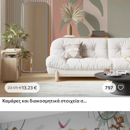
13
.23
€
797
22
.05
€
Καμάρες και διακοσμητικά στοιχεία σε στυλ boho