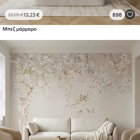
13
.23
€
898
22
.05
€
Μπεζ μάρμαρο