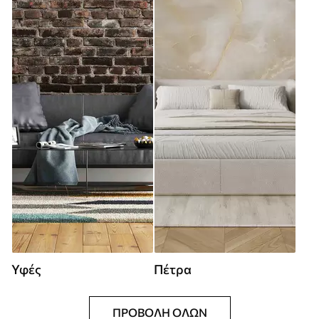
Υφές
Πέτρα
ΠΡΟΒΟΛΉ ΌΛΩΝ