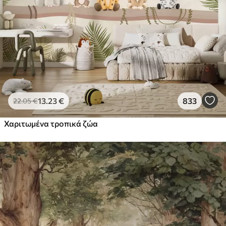
13
.23
€
833
22
.05
€
Χαριτωμένα τροπικά ζώα