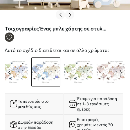
Τοιχογραφίες Ένας μπλε χάρτης σε στυλ
ακουαρέλας με ζώα. Επιγραφές στα ουκρανικά
Nr. c00012ukv1
Αυτό το σχέδιο διατίθεται και σε άλλα χρώματα:
Έτοιμο για παράδοση
Ταπετσαρία στο
σε 1–3 εργάσιμες
μέγεθός σας
ημέρες
Επιστροφές
Δωρεάν παράδοση
χρημάτων εντός 30
στην Ελλάδα
ημερών