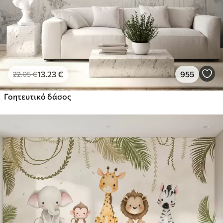
13
.23
€
955
22
.05
€
Γοητευτικό δάσος