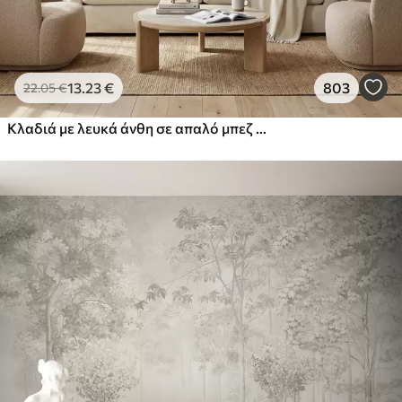
13
.23
€
803
22
.05
€
Κλαδιά με λευκά άνθη σε απαλό μπεζ φόντο