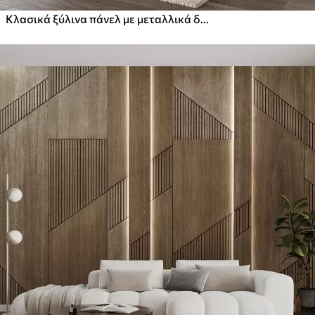
Κλασικά ξύλινα πάνελ με μεταλλικά διακοσμητικά ένθετα