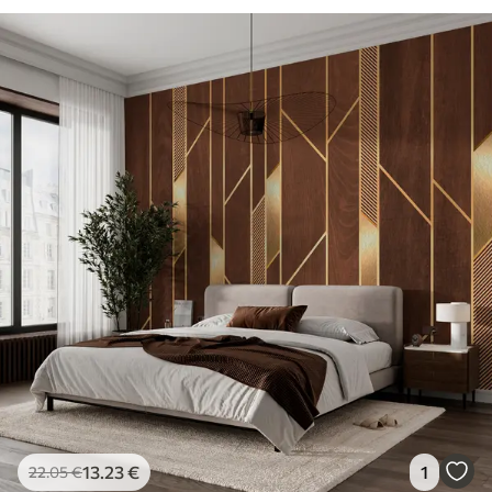
13
.23
€
1
22
.05
€