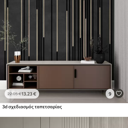
13
.23
€
9
22
.05
€
3d σχεδιασμός ταπετσαρίας