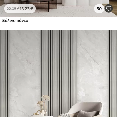
13
.23
€
50
22
.05
€
Ξύλινο πάνελ