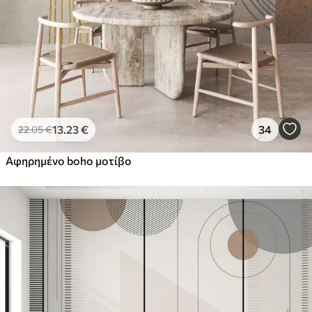
13
.23
€
34
22
.05
€
Αφηρημένο boho μοτίβο