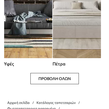
Υφές
Πέτρα
ΠΡΟΒΟΛΉ ΌΛΩΝ
Αρχική σελίδα
Κατάλογος ταπετσαριών
Φωτοταπετσαριεσ αφηρημένο