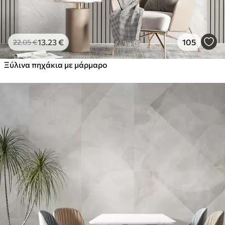
13
.23
€
105
22
.05
€
Ξύλινα πηχάκια με μάρμαρο