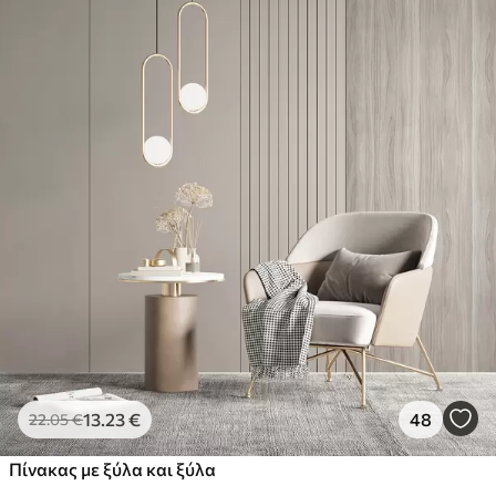
13
.23
€
48
22
.05
€
Πίνακας με ξύλα και ξύλα