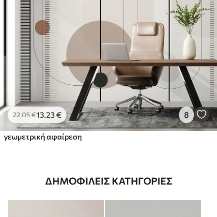
13
.23
€
8
22
.05
€
γεωμετρική αφαίρεση
ΔΗΜΟΦΙΛΕΊΣ ΚΑΤΗΓΟΡΊΕΣ