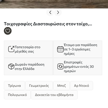
Τοιχογραφίες Διασταυρώσεις στον τοίχο,
μινιμαλιστικό στυλ Nr. u11256
Έτοιμο για παράδοση
Ταπετσαρία στο
σε 1–3 εργάσιμες
μέγεθός σας
ημέρες
Επιστροφές
Δωρεάν παράδοση
χρημάτων εντός 30
στην Ελλάδα
ημερών
Τρίγωνα
Γεωμετρικός
Μπεζ
Αρ Ντεκό
Πολυγωνικό
Δεκαετία του εβδομήντα