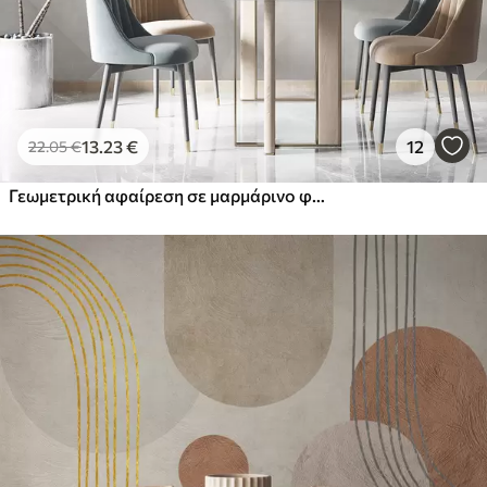
13
.23
€
12
22
.05
€
Γεωμετρική αφαίρεση σε μαρμάρινο φόντο σε παστέλ χρώματα