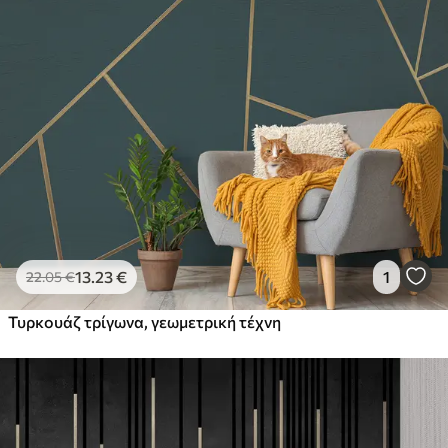
13
.23
€
1
22
.05
€
Τυρκουάζ τρίγωνα, γεωμετρική τέχνη